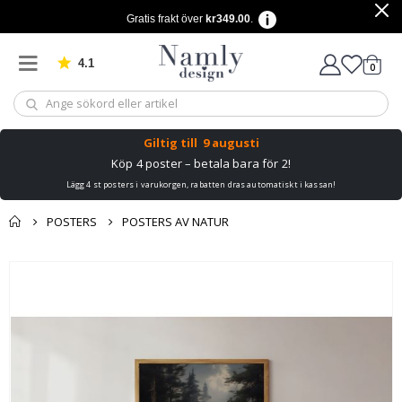
Gratis frakt över
kr349.00
.
4.1
Baserat på 1029 betyg
artikl
0
Kundv
Giltig till
9 augusti
Köp 4 poster – betala bara för 2!
Lägg 4 st posters i varukorgen, rabatten dras automatiskt i kassan!
POSTERS
POSTERS AV NATUR
Du kanske också
Kundvagn
Hoppa
gillar detta ✔
till
Till kassan
slutet
av
bildgalleriet