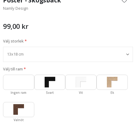
Poster - Skogsbäck
början
Namly Design
av
bildgalleriet
99,00 kr
Välj storlek
Välj till ram
Ingen ram
Svart
Vit
Ek
Valnöt