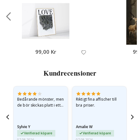
99,00 Kr
99
Kundrecensioner
Bedårande mönster, men
Riktigt fina affischer till
All
de bör skickas platt i ett
bra priser.
styvt kuvert. eftersom de
anlände hoprullade och
lite skrynkliga,…
Sylvie Y
Amalie W
Ka
Verifierad köpare
Verifierad köpare
07.08.2026
07.08.2026
07.