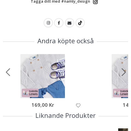
Tagga ditt med #namly_design
Andra köpte också
169,00 Kr
149
Liknande Produkter