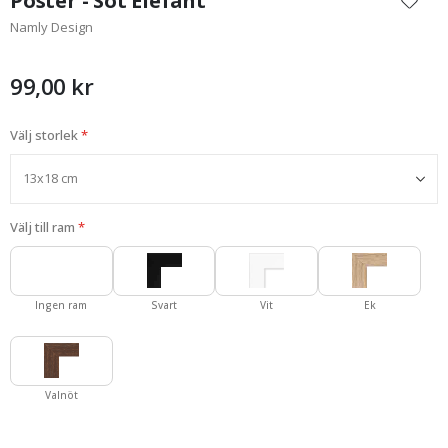
Poster - Söt Elefant
början
Namly Design
av
bildgalleriet
99,00 kr
Välj storlek
Välj till ram
Ingen ram
Svart
Vit
Ek
Valnöt