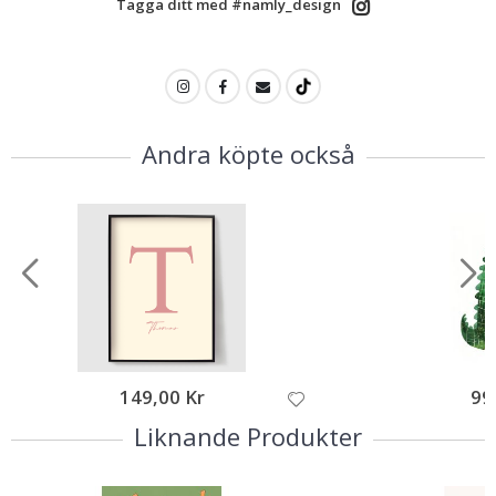
Tagga ditt med #namly_design
Andra köpte också
149,00 Kr
99
Liknande Produkter