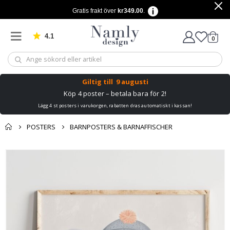
Gratis frakt över
kr349.00
.
4.1
Baserat på 1029 betyg
artikl
0
Kundv
Giltig till
9 augusti
Köp 4 poster – betala bara för 2!
Lägg 4 st posters i varukorgen, rabatten dras automatiskt i kassan!
POSTERS
BARNPOSTERS & BARNAFFISCHER
Du kanske också
Kundvagn
Hoppa
gillar detta ✔
till
Till kassan
slutet
av
bildgalleriet