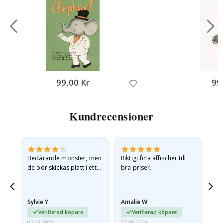
99,00 Kr
99
Kundrecensioner
Bedårande mönster, men
Riktigt fina affischer till
All
de bör skickas platt i ett
bra priser.
styvt kuvert. eftersom de
anlände hoprullade och
lite skrynkliga,…
Sylvie Y
Amalie W
Ka
Verifierad köpare
Verifierad köpare
07.08.2026
07.08.2026
07.