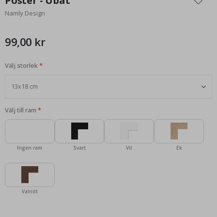
Poster - Ubåt
början
Namly Design
av
bildgalleriet
99,00 kr
Välj storlek
Välj till ram
Ingen ram
Svart
Vit
Ek
Valnöt