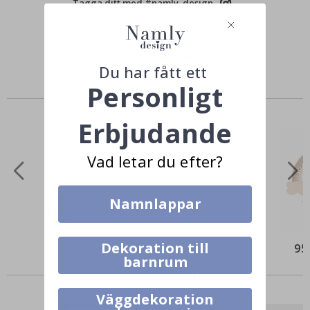
Tagga ditt med #namly_design
Du har fått ett
Personligt
Andra köpte också
Erbjudande
Vad letar du efter?
Namnlappar
Dekoration till
99,00 Kr
95
barnrum
Liknande Produkter
Väggdekoration