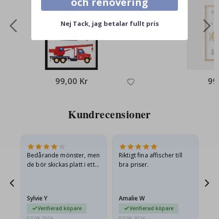
och renovering
Nej Tack, jag betalar fullt pris
99,00 Kr
99
Kundrecensioner
Bedårande mönster, men
Riktigt fina affischer till
All
de bör skickas platt i ett
bra priser.
styvt kuvert. eftersom de
anlände hoprullade och
lite skrynkliga,…
Sylvie Y
Amalie W
Ka
Verifierad köpare
Verifierad köpare
07.08.2026
07.08.2026
07.