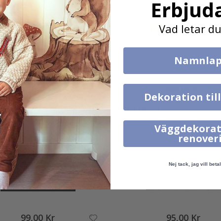
Erbjud
Vad letar du
Namnlap
399,00 Kr
349,00 Kr
Dekoration til
Liknande Produkter
Väggdekorat
renover
Nej tack, jag vill betal
99,00 Kr
95,00 Kr