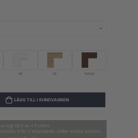
Poster - Julgra
Vit
Ek
Valnöt
LÄGG TILL I KUNDVAGNEN
ar lagt till 0 av 4 Posters
fantastiska 4 för 2 erbjudande. Gäller endast posters,