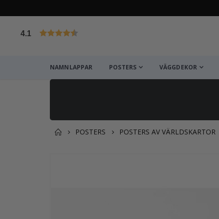
4.1
Baserat på 1029 betyg
NAMNLAPPAR
POSTERS
VÄGGDEKOR
POSTERS
POSTERS AV VÄRLDSKARTOR
Du kanske också gillar det
Hoppa
till
slutet
av
bildgalleriet