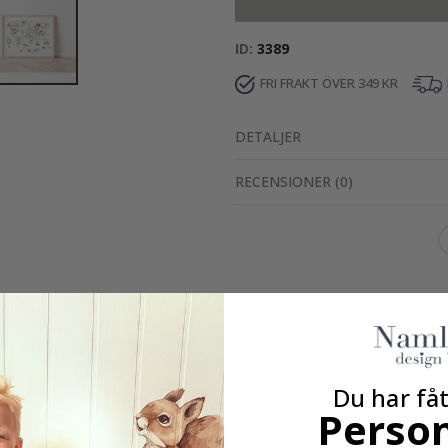
ID
3389
FRI FRAKT ÖVER 349 KR
DETALJER
RECENSIONER
(
0
)
Verklig inspiration från våra glada kunder!
Tagga ditt med #namly_design
Du har fåt
Andra köpte också
Person