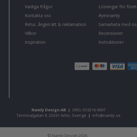
Vanliga frågor
Lösningar för före
Kontakta oss
#yesnamly
Retur, ångerrätt & reklamation
Samarbeta med os
Villkor
Recensioner
Inspiration
Instruktioner
Namly Design AB
|
ORG: 559216-9097
Terminalgatan 9, 23261 Arlöv, Sverige
|
info@namly.se
© Namly Design 2026