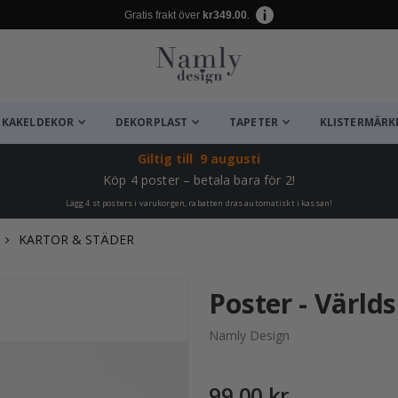
Gratis frakt över
kr349.00
.
KAKELDEKOR
DEKORPLAST
TAPETER
KLISTERMÄRK
Giltig till
9 augusti
Köp 4 poster – betala bara för 2!
Lägg 4 st posters i varukorgen, rabatten dras automatiskt i kassan!
KARTOR & STÄDER
ta ✔
Poster - Värld
Namly Design
99,00 kr