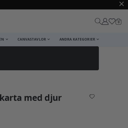
artikl
0
Kundv
EN
CANVASTAVLOR
ANDRA KATEGORIER
Kundvagn
Till kassan
skarta med djur