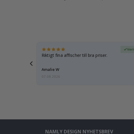
fierad köpare
Veri
esenter.
Riktigt fina affischer till bra priser.
 och kommer
Amalie W
07.08.2026
NAMLY DESIGN NYHETSBREV