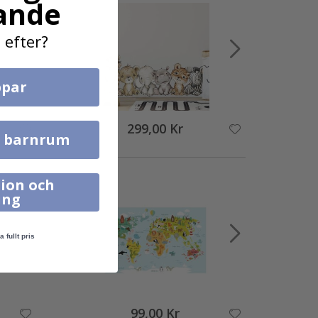
ande
 efter?
par
299,00 Kr
l barnrum
ion och
ing
a fullt pris
99,00 Kr