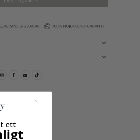
ramar ingår inte.
LEVERANS 3-5 DAGAR
100% NÖJD-KUND-GARANTI
t ett
ligt