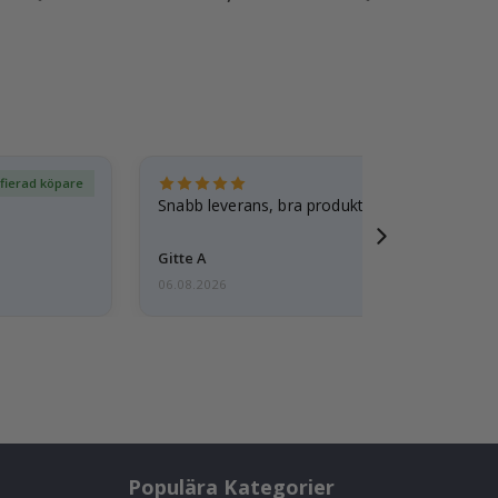
ifierad köpare
Ver
Snabb leverans, bra produkt
Gitte A
06.08.2026
Populära Kategorier