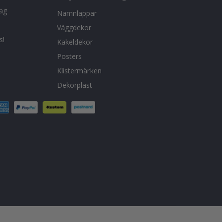
tag
Namnlappar
Väggdekor
s!
Kakeldekor
Posters
Klistermärken
Dekorplast