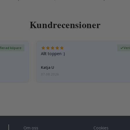
Kundrecensioner
fierad köpare
Ver
Allt toppen :)
Katja U
07.08.2026
Om oss
Cookies