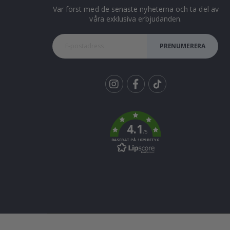
Var först med de senaste nyheterna och ta del av
våra exklusiva erbjudanden.
PRENUMERERA
Tik
To
k
4.1
/5
BASERAT PÅ 1029 BETYG