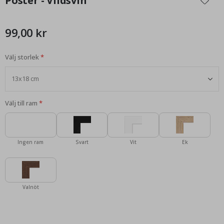
Poster - Vildsvin
början
av
bildgalleriet
99,00 kr
Välj storlek
Välj till ram
Ingen ram
Svart
Vit
Ek
Valnöt