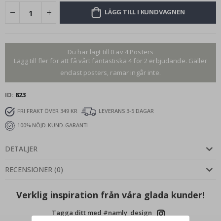
LÄGG TILL I KUNDVAGNEN
Du har lagt till 0 av 4 Posters
Lägg till fler för att få vårt fantastiska 4 för 2 erbjudande. Gäller
endast posters, ramar ingår inte.
ID
823
FRI FRAKT ÖVER 349 KR
LEVERANS 3-5 DAGAR
100% NÖJD-KUND-GARANTI
DETALJER
RECENSIONER
(
0
)
Verklig inspiration från våra glada kunder!
Tagga ditt med #namly_design