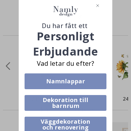
Du har fått ett
Personligt
Andra köpte också
Erbjudande
Vad letar du efter?
Namnlappar
249,00 Kr
249
Dekoration till
barnrum
Liknande Produkter
Väggdekoration
och renovering