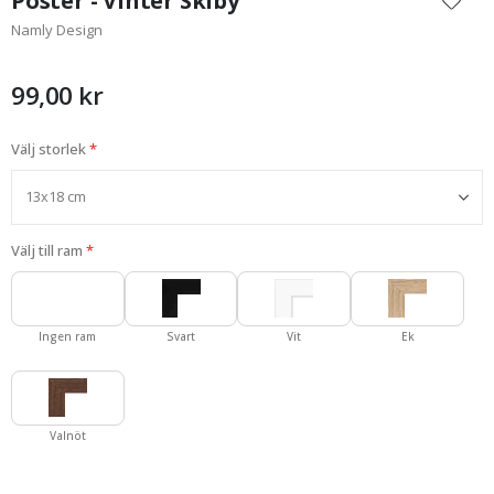
Poster - Vinter Skiby
början
Namly Design
av
bildgalleriet
99,00 kr
Välj storlek
Välj till ram
Ingen ram
Svart
Vit
Ek
Valnöt