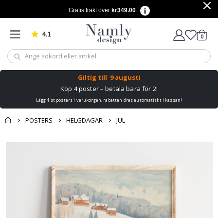
Gratis frakt över
kr349.00
.
4.1
Baserat på 1029 betyg
artikl
0
Kundv
Giltig till
9 augusti
Köp 4 poster – betala bara för 2!
Lägg 4 st posters i varukorgen, rabatten dras automatiskt i kassan!
POSTERS
HELGDAGAR
JUL
Du kanske också
Kundvagn
Hoppa
gillar detta ✔
till
Till kassan
slutet
av
bildgalleriet