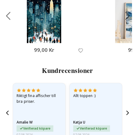
99,00 Kr
99
Kundrecensioner
v
Riktigt fina affischer till
Allt toppen :)
Sn
bra priser.
pr
jd
Amalie W
Katja U
Gi
ma…
Verifierad köpare
Verifierad köpare
07.08.2026
07.08.2026
06.