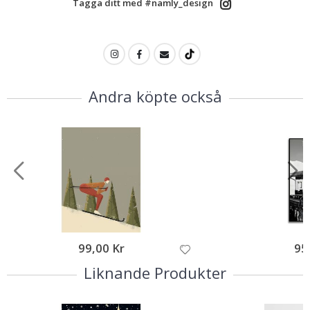
Tagga ditt med #namly_design
Andra köpte också
99,00 Kr
95
Liknande Produkter