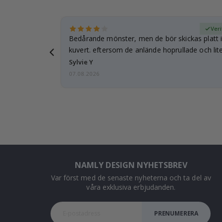
fierad köpare
Veri
Bedårande mönster, men de bör skickas platt i 
kuvert. eftersom de anlände hoprullade och lite
…
Sylvie Y
07.08.2026
NAMLY DESIGN NYHETSBREV
Var först med de senaste nyheterna och ta del av
våra exklusiva erbjudanden.
PRENUMERERA