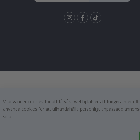
Tik
To
k
Vi använder cookies för att få våra webbplatser att fungera mer ef
använda cookies för att tillhandahålla personligt anpassade annonse
sida.