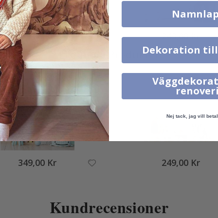
Namnlap
99,00 Kr
249,00 Kr
Dekoration til
Liknande Produkter
Väggdekorat
renover
Nej tack, jag vill betal
349,00 Kr
249,00 Kr
Kundrecensioner