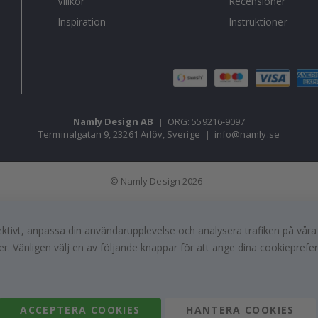
Villkor
Recensioner
Inspiration
Instruktioner
Namly Design AB
|
ORG: 559216-9097
Terminalgatan 9, 23261 Arlöv, Sverige
|
info@namly.se
© Namly Design 2026
fektivt, anpassa din användarupplevelse och analysera trafiken på vår
r. Vänligen välj en av följande knappar för att ange dina cookieprefe
ACCEPTERA COOKIES
HANTERA COOKIES