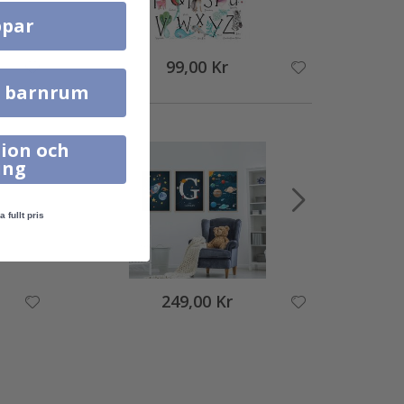
par
99,00 Kr
l barnrum
ion och
ing
a fullt pris
249,00 Kr