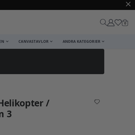
artikl
0
Kundv
EN
CANVASTAVLOR
ANDRA KATEGORIER
Kundvagn
Till kassan
Helikopter /
m 3