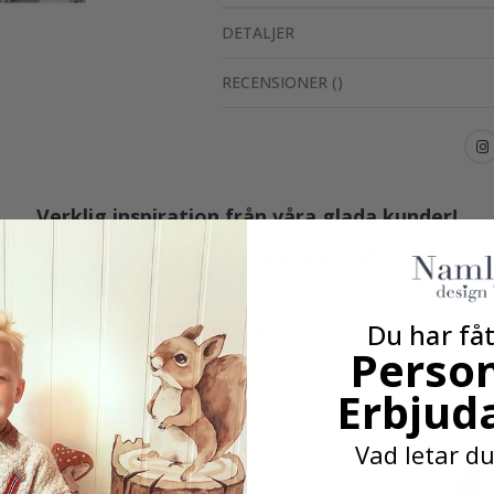
DETALJER
RECENSIONER
(
)
Verklig inspiration från våra glada kunder!
Tagga ditt med #namly_design
Andra köpte också
Du har fåt
Person
Erbjud
Vad letar du