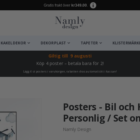
Gratis frakt över
kr349.00
.
KAKELDEKOR
DEKORPLAST
TAPETER
KLISTERMÄRK
Giltig till
9 augusti
Köp 4 poster – betala bara för 2!
Lägg 4 st posters i varukorgen, rabatten dras automatiskt i kassan!
ta ✔
Posters - Bil och 
Personlig / Set o
Namly Design