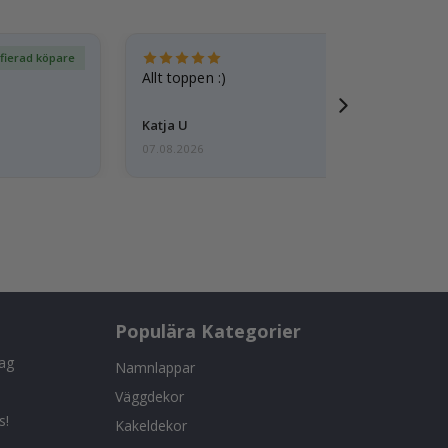
ifierad köpare
Ver
Allt toppen :)
Katja U
07.08.2026
Populära Kategorier
tag
Namnlappar
Väggdekor
s!
Kakeldekor