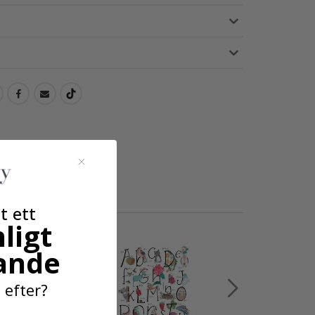
t ett
ligt
ande
 efter?