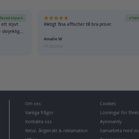
fierad köpare
Ver
ett styvt
Riktigt fina affischer till bra priser.
 skrynkliga,
Amalie W
07.08.2026
Om oss
Cookies
Vanliga frågor
Lösningar för före
Kontakta oss
#yesnamly
Retur, ångerrätt & reklamation
Samarbeta med os