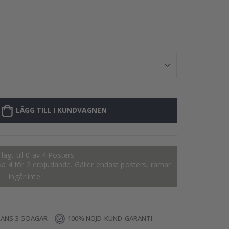
Poster - Byggf
LÄGG TILL I KUNDVAGNEN
lagt till 0 av 4 Posters
tiska 4 för 2 erbjudande. Gäller endast posters, ramar
ingår inte.
RANS 3-5 DAGAR
100% NÖJD-KUND-GARANTI