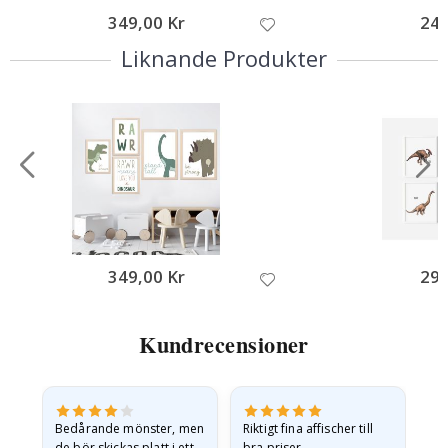
349,00 Kr
249
Liknande Produkter
349,00 Kr
295
Kundrecensioner
Bedårande mönster, men
Riktigt fina affischer till
All
de bör skickas platt i ett
bra priser.