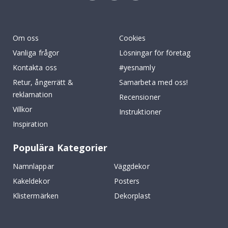
Tik
To
k
Om oss
Cookies
Vanliga frågor
Lösningar för företag
Kontakta oss
#yesnamly
Retur, ångerrätt &
Samarbeta med oss!
reklamation
Recensioner
Villkor
Instruktioner
Inspiration
Populära Kategorier
Namnlappar
Väggdekor
Kakeldekor
Posters
Klistermärken
Dekorplast