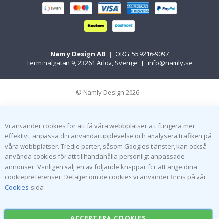
Namly Design AB
|
ORG: 559216-9097
Terminalgatan 9, 23261 Arlöv, Sverige
|
info@namly.se
© Namly Design 2026
Vi använder cookies för att få våra webbplatser att fungera mer
effektivt, anpassa din användarupplevelse och analysera trafiken på
våra webbplatser. Tredje parter, såsom Googles tjänster, kan också
använda cookies för att tillhandahålla personligt anpassade
annonser. Vänligen välj en av följande knappar för att ange dina
cookiepreferenser. Detaljer om de cookies vi använder finns på vår
Cookies
-sida.
ACCEPTERA COOKIES