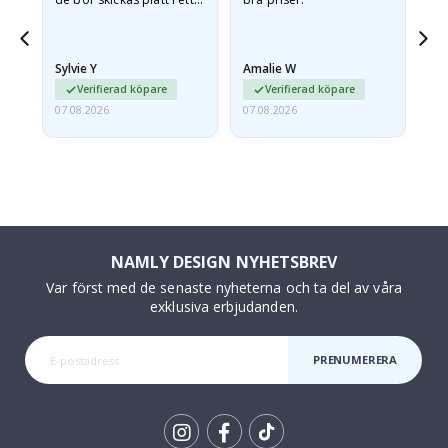
styvt kuvert. eftersom de
anlände hoprullade och
lite skrynkliga,…
Sylvie Y
Amalie W
Ka
Verifierad köpare
Verifierad köpare
07.08.2026
07.08.2026
07.
NAMLY DESIGN NYHETSBREV
Var först med de senaste nyheterna och ta del av våra
exklusiva erbjudanden.
PRENUMERERA