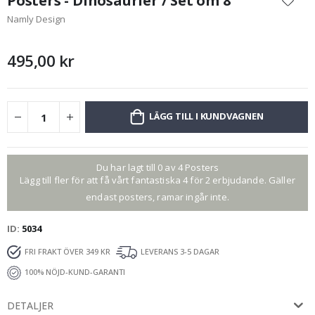
Posters - Dinosaurier / Set om 8
början
Namly Design
av
bildgalleriet
495,00 kr
LÄGG TILL I KUNDVAGNEN
Du har lagt till 0 av 4 Posters
Lägg till fler för att få vårt fantastiska 4 för 2 erbjudande. Gäller
endast posters, ramar ingår inte.
ID
5034
FRI FRAKT ÖVER 349 KR
LEVERANS 3-5 DAGAR
100% NÖJD-KUND-GARANTI
DETALJER