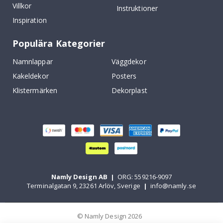
Villkor
Instruktioner
Inspiration
Populära Kategorier
Namnlappar
Väggdekor
Kakeldekor
Posters
Klistermärken
Dekorplast
Namly Design AB
|
ORG: 559216-9097
Terminalgatan 9, 23261 Arlöv, Sverige
|
info@namly.se
© Namly Design 2026