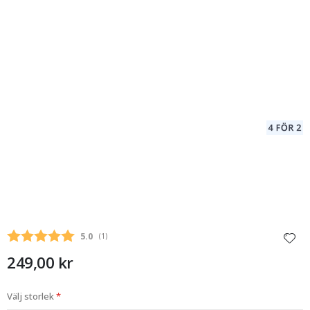
Snittbetyg:
5.0
(
röster:
1
)
249,00 kr
Välj storlek