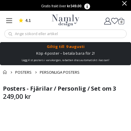
Gratis frakt över
kr349.00
.
4.1
Baserat på 1030 betyg
artikl
0
Kundv
Giltig till
9 augusti
Köp 4 poster – betala bara för 2!
Lägg 4 st posters i varukorgen, rabatten dras automatiskt i kassan!
POSTERS
PERSONLIGA POSTERS
Du kanske också
Posters - Fjärilar / Personlig / Set om 3
Kundvagn
Hoppa
Hoppa
gillar detta ✔
till
till
249,00 kr
Till kassan
slutet
början
av
av
bildgalleriet
bildgalleriet