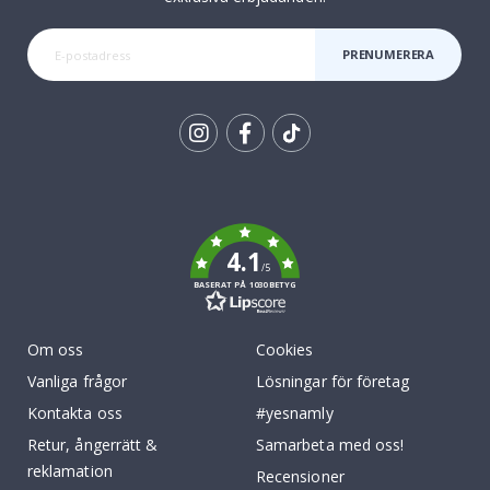
PRENUMERERA
Tik
To
k
4.1
/5
BASERAT PÅ 1030 BETYG
Om oss
Cookies
Vanliga frågor
Lösningar för företag
Kontakta oss
#yesnamly
Retur, ångerrätt &
Samarbeta med oss!
reklamation
Recensioner