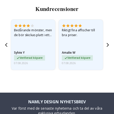
Kundrecensioner
Bedårande mönster, men
Riktigt fina affischer till
All
de bör skickas platt i ett
bra priser.
styvt kuvert. eftersom de
anlände hoprullade och
lite skrynkliga,…
Sylvie Y
Amalie W
Ka
Verifierad köpare
Verifierad köpare
07.08.2026
07.08.2026
07.
NAMLY DESIGN NYHETSBREV
Var först med de senaste nyheterna och ta del av våra
exklusiva erbjudanden.