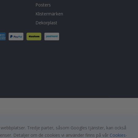
Posters
Klistermärken
Dekorplast
a webbplatser. Tredje parter, såsom Googles tjänster, kan också
renser. Detaljer om de cookies vi använder finns på vår
Cookies
-