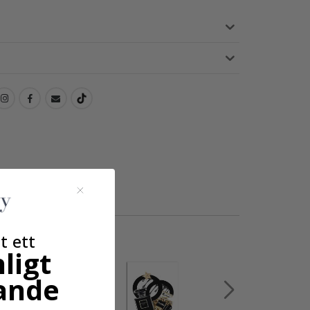
t ett
ligt
ande