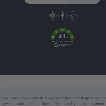
Tik
To
k
4.1
/5
BASERAT PÅ 1030 BETYG
Vi använder cookies för att få våra webbplatser att fungera mer ef
använda cookies för att tillhandahålla personligt anpassade annonse