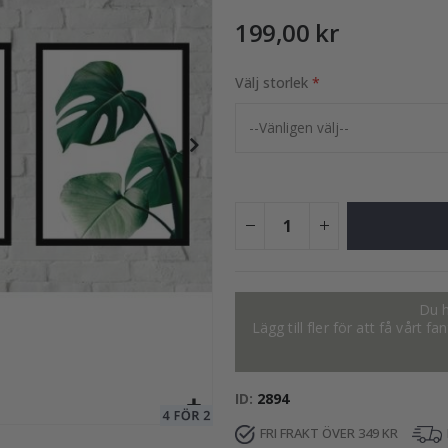
199,00 kr
Välj storlek
249,00 Kr
Du h
Lägg till fler för att få vårt 
ID
2894
FRI FRAKT ÖVER 349 KR