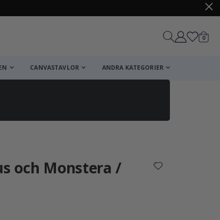
artikl
0
Kundv
EN
CANVASTAVLOR
ANDRA KATEGORIER
Kundvagn
Till kassan
us och Monstera /