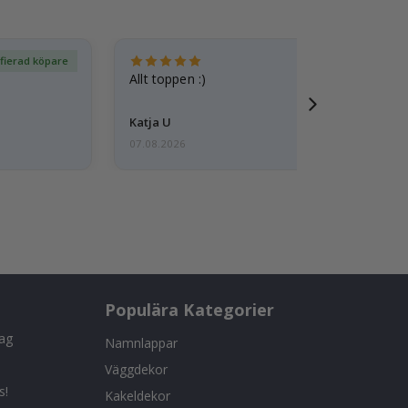
ifierad köpare
Ver
Allt toppen :)
Katja U
07.08.2026
Populära Kategorier
tag
Namnlappar
Väggdekor
s!
Kakeldekor