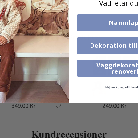
Vad letar du
Namnlap
99,00 Kr
149,00 Kr
Liknande Produkter
Dekoration til
Väggdekorat
renover
Nej tack, jag vill betal
349,00 Kr
249,00 Kr
Kundrecensioner