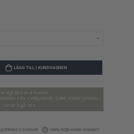
Posters
LÄGG TILL I KUNDVAGNEN
ar lagt till 0 av 4 Posters
fantastiska 4 för 2 erbjudande. Gäller endast posters,
ramar ingår inte.
LEVERANS 3-5 DAGAR
100% NÖJD-KUND-GARANTI