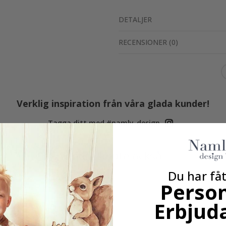
DETALJER
RECENSIONER
(
0
)
Verklig inspiration från våra glada kunder!
Tagga ditt med #namly_design
Andra köpte också
Du har fåt
Person
Erbjud