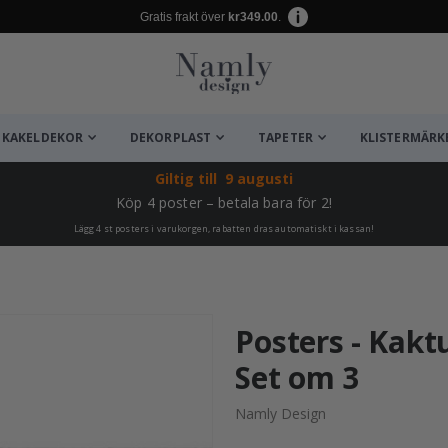
Gratis frakt över
kr349.00
.
KAKELDEKOR
DEKORPLAST
TAPETER
KLISTERMÄRK
Giltig till
9 augusti
Köp 4 poster – betala bara för 2!
Lägg 4 st posters i varukorgen, rabatten dras automatiskt i kassan!
ta ✔
Posters - Kakt
Set om 3
Namly Design