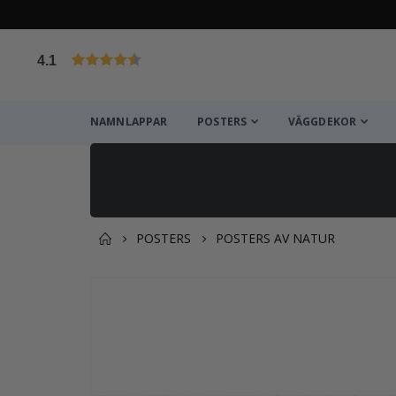
4.1
Baserat på 1030 betyg
NAMNLAPPAR
POSTERS
VÄGGDEKOR
POSTERS
POSTERS AV NATUR
Du kanske också gillar det
Hoppa
till
slutet
av
bildgalleriet