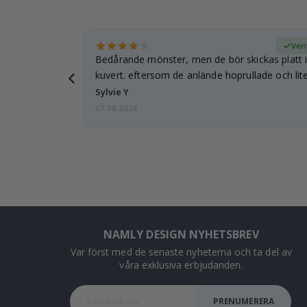
fierad köpare
Veri
Bedårande mönster, men de bör skickas platt i 
kuvert. eftersom de anlände hoprullade och lite
…
Sylvie Y
07.08.2026
NAMLY DESIGN NYHETSBREV
Var först med de senaste nyheterna och ta del av
våra exklusiva erbjudanden.
PRENUMERERA