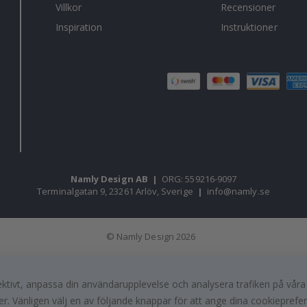
Villkor
Recensioner
Inspiration
Instruktioner
Namly Design AB
|
ORG: 559216-9097
Terminalgatan 9, 23261 Arlöv, Sverige
|
info@namly.se
© Namly Design 2026
fektivt, anpassa din användarupplevelse och analysera trafiken på vår
r. Vänligen välj en av följande knappar för att ange dina cookieprefe