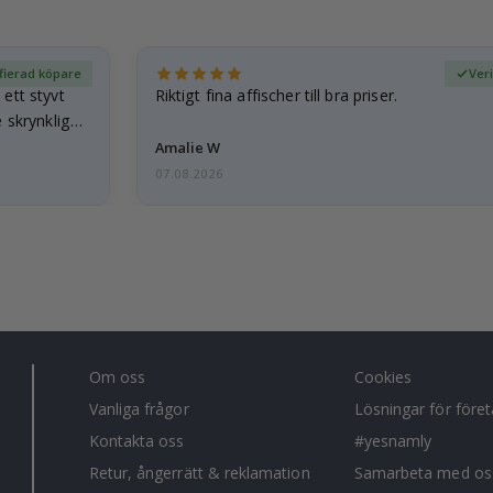
fierad köpare
Ver
ett styvt
Riktigt fina affischer till bra priser.
 skrynkliga,
Amalie W
07.08.2026
Om oss
Cookies
Vanliga frågor
Lösningar för före
Kontakta oss
#yesnamly
Retur, ångerrätt & reklamation
Samarbeta med os