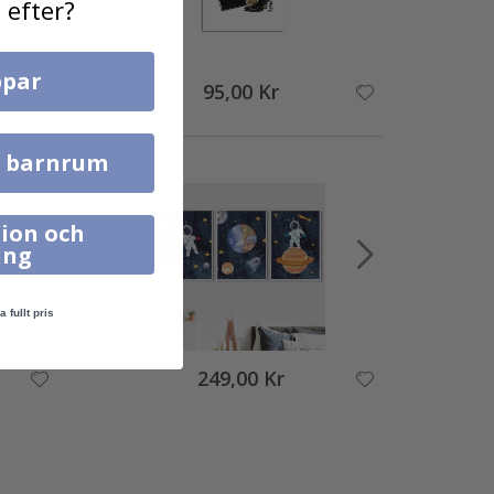
 efter?
par
95,00 Kr
l barnrum
ion och
ing
a fullt pris
249,00 Kr