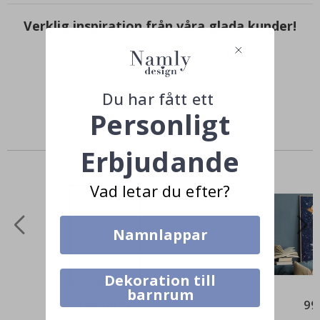
Verklig inspiration från våra glada kunder!
Tagga ditt med #namly_design
Du har fått ett
Personligt
Andra köpte också
Erbjudande
Vad letar du efter?
Namnlappar
Dekoration till
barnrum
149,00 Kr
99