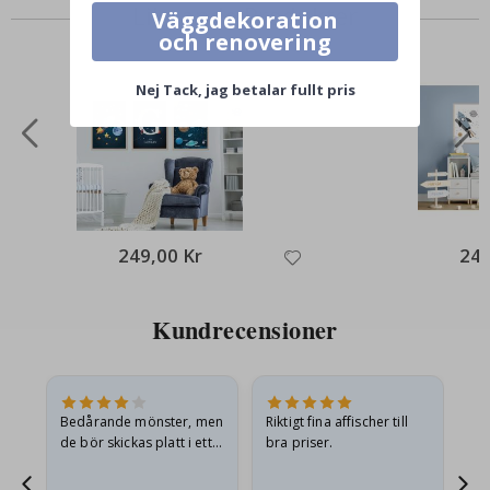
Liknande Produkter
Väggdekoration
och renovering
Nej Tack, jag betalar fullt pris
249,00 Kr
249
Kundrecensioner
Bedårande mönster, men
Riktigt fina affischer till
All
de bör skickas platt i ett
bra priser.
styvt kuvert. eftersom de
anlände hoprullade och