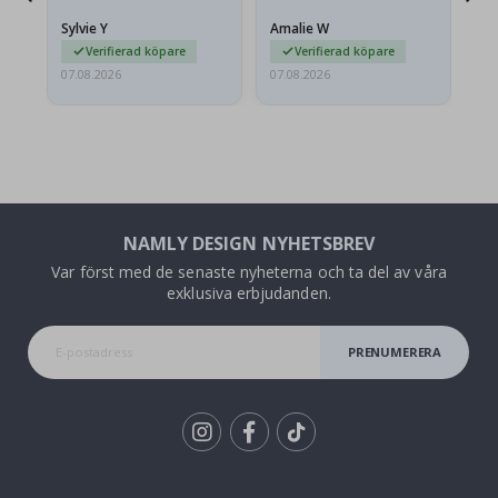
lite skrynkliga,…
Sylvie Y
Amalie W
Ka
Verifierad köpare
Verifierad köpare
07.08.2026
07.08.2026
07.
NAMLY DESIGN NYHETSBREV
Var först med de senaste nyheterna och ta del av våra
exklusiva erbjudanden.
PRENUMERERA
Tik
To