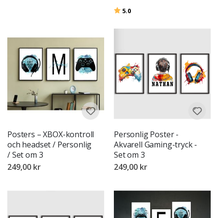
Betyg:
utav 5 stjärnor
5.0
Posters – XBOX-kontroll
Personlig Poster -
och headset / Personlig
Akvarell Gaming-tryck -
/ Set om 3
Set om 3
249,00 kr
249,00 kr