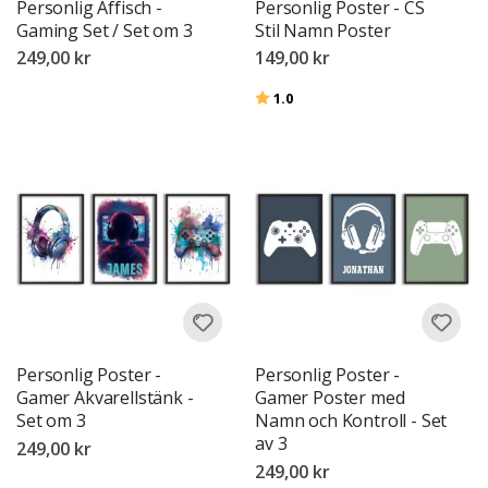
Personlig Affisch -
Personlig Poster - CS
Gaming Set / Set om 3
Stil Namn Poster
249,00 kr
149,00 kr
Betyg:
utav 5 stjärnor
1.0
Personlig Poster -
Personlig Poster -
Gamer Akvarellstänk -
Gamer Poster med
Set om 3
Namn och Kontroll - Set
av 3
249,00 kr
249,00 kr