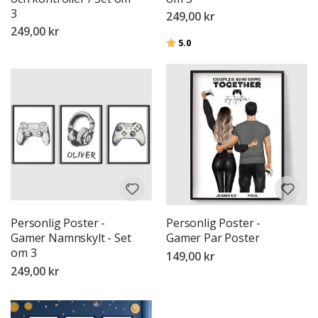
3
249,00 kr
249,00 kr
Betyg:
utav 5 stjärnor
5.0
Personlig Poster -
Personlig Poster -
Gamer Namnskylt - Set
Gamer Par Poster
om 3
149,00 kr
249,00 kr