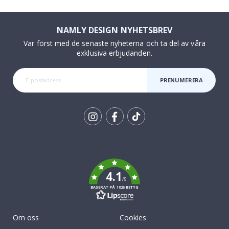
NAMLY DESIGN NYHETSBREV
Var först med de senaste nyheterna och ta del av våra
exklusiva erbjudanden.
PRENUMERERA
Tik
To
k
4.1
/5
BASERAT PÅ 1026 BETYG
Om oss
Cookies