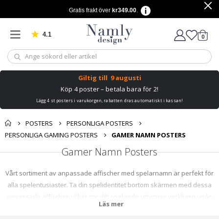
Gratis frakt över
kr349.00
.
4.1
Baserat på 1026 betyg
artikl
0
Kundv
Giltig till
9 augusti
Köp 4 poster – betala bara för 2!
Lägg 4 st posters i varukorgen, rabatten dras automatiskt i kassan!
POSTERS
PERSONLIGA POSTERS
PERSONLIGA GAMING POSTERS
GAMER NAMN POSTERS
Gamer Namn Posters
Vårt sortiment av anpassade affischer med spelarnamn är perfekt för
alla spelentusiaster. Ta din spelidentitet bortom skärmen med dessa
anpassade affischer, vilket gör ditt spelande utrymme verkligen unikt.
Läs mer
Dessutom är de perfekta presenter för alla spelare. Välj bland en mängd