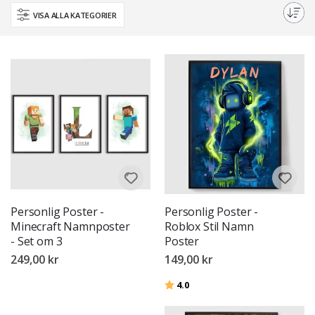
olika designer och spelteman för en affisch som verkligen speglar din
VISA ALLA KATEGORIER
spelkaraktär.
Personlig Poster -
Personlig Poster -
Minecraft Namnposter
Roblox Stil Namn
- Set om 3
Poster
249,00 kr
149,00 kr
Betyg:
utav 5 stjärnor
4.0