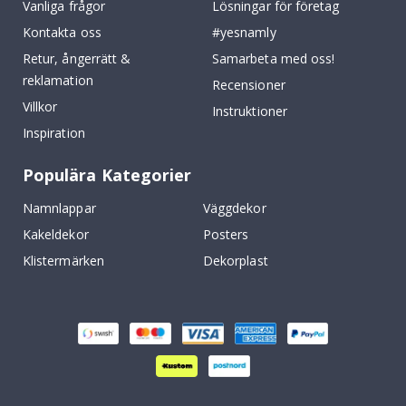
Vanliga frågor
Lösningar för företag
Kontakta oss
#yesnamly
Retur, ångerrätt &
Samarbeta med oss!
reklamation
Recensioner
Villkor
Instruktioner
Inspiration
Populära Kategorier
Namnlappar
Väggdekor
Kakeldekor
Posters
Klistermärken
Dekorplast