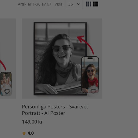
esent eller ett meningsfullt tillskott till ditt eget
Artiklar
1
-
36
av
67
Visa
Visa
aktiga minnen. Tryckta på premium papper med skarp
Rutnät
Listvy
som
ttas i många år framöver.
Personliga Posters - Svartvitt
Porträtt - AI Poster
149,00 kr
Betyg:
utav 5 stjärnor
4.0