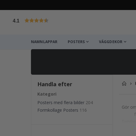
4.1
Baserat på 1025 betyg
NAMNLAPPAR
POSTERS
VÄGGDEKOR
Handla efter
Kategori
Posters med flera bilder
204
Gör om 
Formkollage Posters
116
f
familje
vacker,