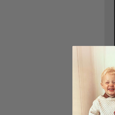
Perso
Bakgr
149,0
Betyg
4.5