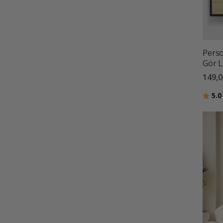
Perso
Gör L
149,0
Betyg
5.0