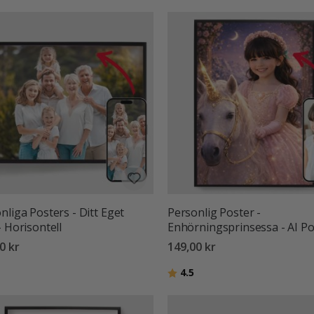
nliga Posters - Ditt Eget
Personlig Poster -
- Horisontell
Enhörningsprinsessa - AI Po
0 kr
149,00 kr
:
utav 5 stjärnor
Betyg:
utav 5 stjärnor
4.5