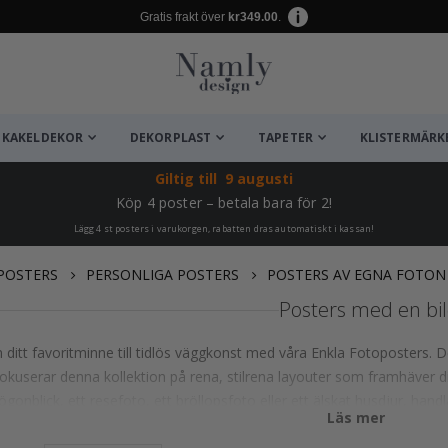
Gratis frakt över
kr349.00
.
KAKELDEKOR
DEKORPLAST
TAPETER
KLISTERMÄRK
Giltig till
9 augusti
Köp 4 poster – betala bara för 2!
Lägg 4 st posters i varukorgen, rabatten dras automatiskt i kassan!
POSTERS
PERSONLIGA POSTERS
POSTERS AV EGNA FOTON
Posters med en bi
ditt favoritminne till tidlös väggkonst med våra Enkla Fotoposters. De
okuserar denna kollektion på rena, stilrena layouter som framhäver di
ögonblick, ett resefoto, ett bröllopsfoto eller ett älskat husdjur, handl
Läs mer
 högkvalitativ utskrift. Välj bland minimalistiska designer, moderna ram