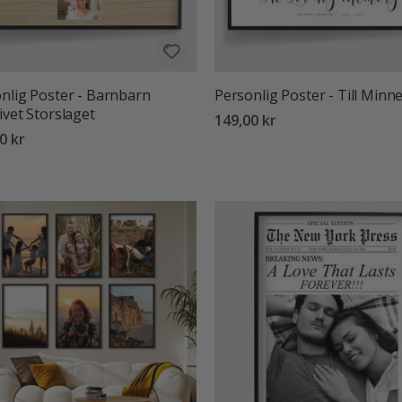
nlig Poster - Barnbarn
Personlig Poster - Till Minn
ivet Storslaget
149,00 kr
0 kr
:
utav 5 stjärnor