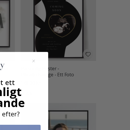
Mors
Personlig Poster -
Ultraljudsmage - Ett Foto
t ett
149,00 kr
ligt
Betyg:
utav 5 stjärnor
4.0
ande
 efter?