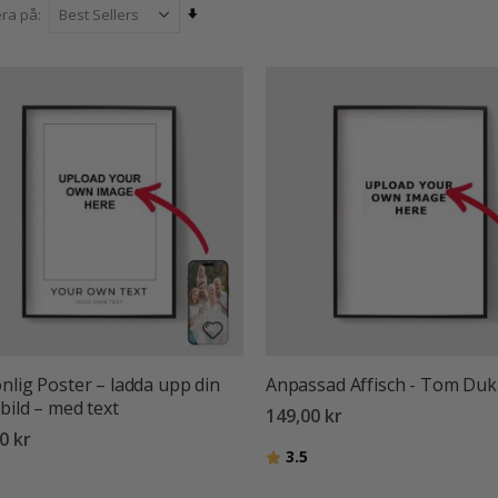
ligt stycke som passar perfekt i ditt hem. Perfekta som en omtänksam pr
Sätt
era på
me, förvandlar våra enkla fotoposters vardagliga ögonblick till var
stigande
detalj och livfull färg, är de gjorda för att ska
sortering
nlig Poster – ladda upp din
Anpassad Affisch - Tom Duk
bild – med text
149,00 kr
0 kr
Betyg:
utav 5 stjärnor
3.5
:
utav 5 stjärnor