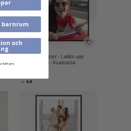
par
l barnrum
ion och
ing
nner
Personlig Poster - Ladda upp
ditt eget foto - Kvadratisk
a fullt pris
249,00 kr
Betyg:
utav 5 stjärnor
4.0