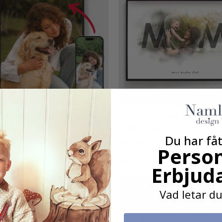
nlig Poster - Oskarp
Personlig Poster - Akvarell 
und - AI Poster
Dags Poster
Du har fåt
0 kr
149,00 kr
Person
:
utav 5 stjärnor
Betyg:
utav 5 stjärnor
5.0
Erbjud
Vad letar du