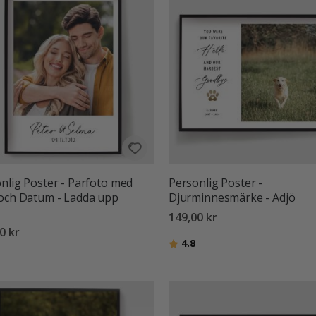
nlig Poster - Parfoto med
Personlig Poster -
och Datum - Ladda upp
Djurminnesmärke - Adjö
149,00 kr
0 kr
Betyg:
utav 5 stjärnor
4.8
:
utav 5 stjärnor