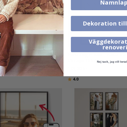
Namnlap
Dekoration til
Väggdekorat
renover
nlig Poster - Akvarell
Personlig Poster - Bästa Vä
EK - Fotouppladdning
Vintage Tidningsposter
Nej tack, jag vill betal
0 kr
149,00 kr
Betyg:
utav 5 stjärnor
4.0