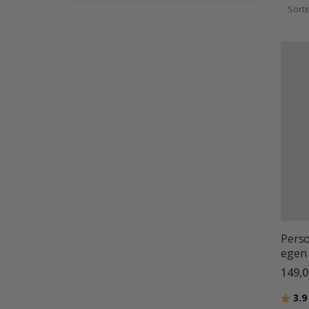
person
Sort
utrym
Perso
egen 
149,0
Betyg
3.9