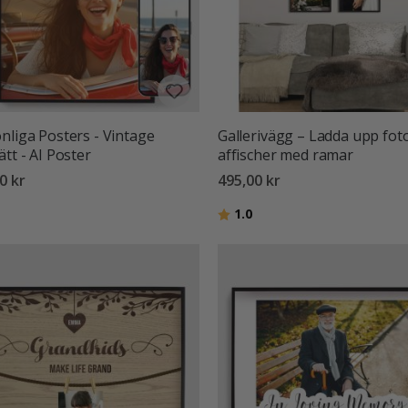
nliga Posters - Vintage
Galleri­vägg – Ladda upp fot
ätt - AI Poster
affischer med ramar
0 kr
495,00 kr
Betyg:
utav 5 stjärnor
1.0