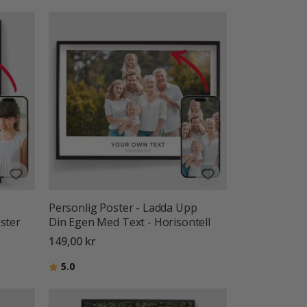
Personlig Poster - Ladda Upp
ster
Din Egen Med Text - Horisontell
149,00 kr
Betyg:
utav 5 stjärnor
5.0