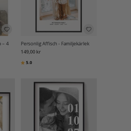
o – 4
Personlig Affisch - Familjekärlek
149,00 kr
Betyg:
utav 5 stjärnor
5.0