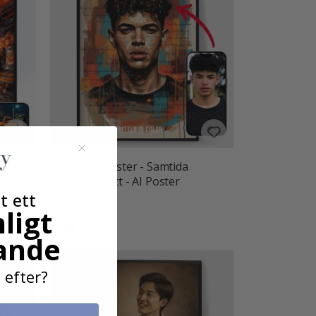
 Bil
Personlig Poster - Samtida
Konstporträtt - AI Poster
t ett
149,00 kr
ligt
Betyg:
utav 5 stjärnor
4.5
ande
 efter?