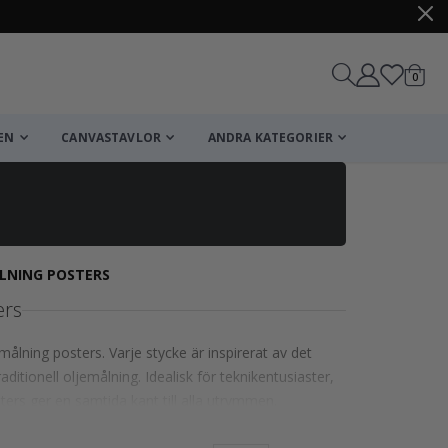
artikl
0
Kundv
EN
CANVASTAVLOR
ANDRA KATEGORIER
ÅLNING POSTERS
ers
lning posters. Varje stycke är inspirerat av det
traditionell oljemålning. Idealisk för teknikentusiaster,
ers ger en samtida kant till alla utrymmen.