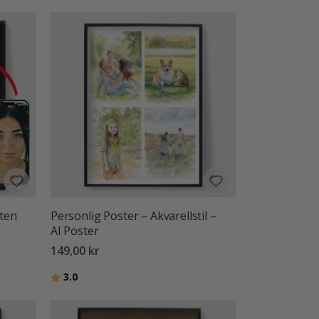
kten
Personlig Poster – Akvarellstil –
AI Poster
149,00 kr
Betyg:
utav 5 stjärnor
3.0