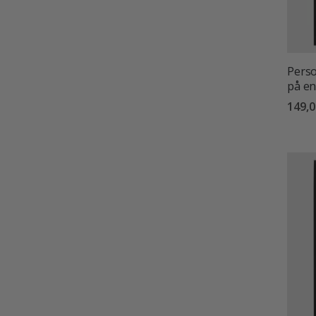
Perso
på en
149,0