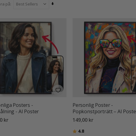
Sätt
era på
stigande
sortering
nliga Posters -
Personlig Poster -
ålning - AI Poster
Popkonstporträtt – AI Poste
0 kr
149,00 kr
:
utav 5 stjärnor
Betyg:
utav 5 stjärnor
4.8