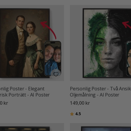
nlig Poster - Elegant
Personlig Poster - Två Ansi
risk Porträtt - AI Poster
Oljemålning - AI Poster
0 kr
149,00 kr
:
utav 5 stjärnor
Betyg:
utav 5 stjärnor
4.5