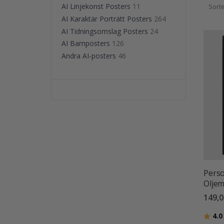
AI Linjekonst Posters
11
Sort
AI Karaktär Porträtt Posters
264
AI Tidningsomslag Posters
24
AI Barnposters
126
Andra AI-posters
46
Perso
Oljem
149,0
Betyg
4.0