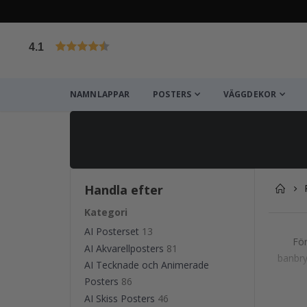
4.1
Baserat på 1020 betyg
NAMNLAPPAR
POSTERS
VÄGGDEKOR
Handla efter
Kategori
AI Posterset
13
För
AI Akvarellposters
81
banbryt
AI Tecknade och Animerade
Posters
86
AI Skiss Posters
46