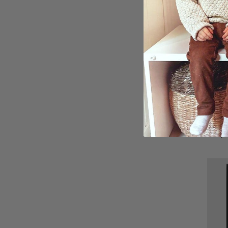
Perso
Inspi
Kattp
149,0