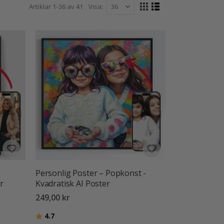
Artiklar
1
-
36
av
41
Visa
Visa
Rutnät
Listvy
som
Personlig Poster – Popkonst -
r
Kvadratisk AI Poster
249,00 kr
Betyg:
utav 5 stjärnor
4.7