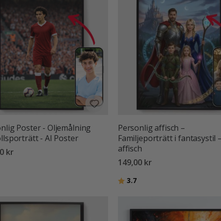
nlig Poster - Oljemålning
Personlig affisch –
llsporträtt - AI Poster
Familjeporträtt i fantasystil –
affisch
0 kr
149,00 kr
:
utav 5 stjärnor
Betyg:
utav 5 stjärnor
3.7