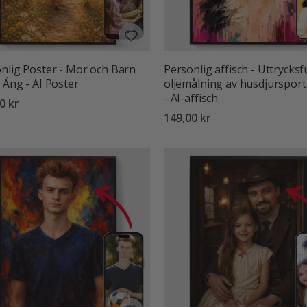
nlig Poster - Mor och Barn
Personlig affisch - Uttrycksfu
 Äng - AI Poster
oljemålning av husdjursport
- AI-affisch
0 kr
149,00 kr