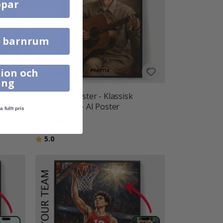
par
l barnrum
ion och
ing
Personlig Poster - Klassisk
Oljemålning - AI Poster
a fullt pris
149,00 kr
Betyg:
utav 5 stjärnor
5.0