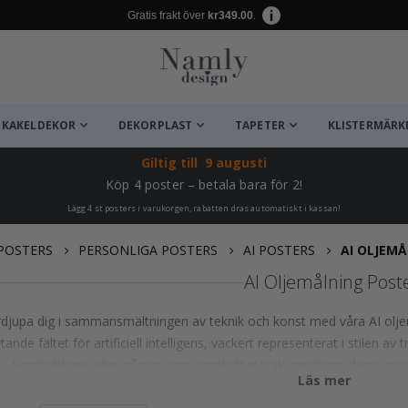
Gratis frakt över
kr349.00
.
KAKELDEKOR
DEKORPLAST
TAPETER
KLISTERMÄRK
Giltig till
9 augusti
Köp 4 poster – betala bara för 2!
Lägg 4 st posters i varukorgen, rabatten dras automatiskt i kassan!
POSTERS
PERSONLIGA POSTERS
AI POSTERS
AI OLJEM
AI Oljemålning Post
djupa dig i sammansmältningen av teknik och konst med våra AI oljemå
ande fältet för artificiell intelligens, vackert representerat i stilen av 
konstälskare, eller någon som uppskattar unik inredning, dessa post
Läs mer