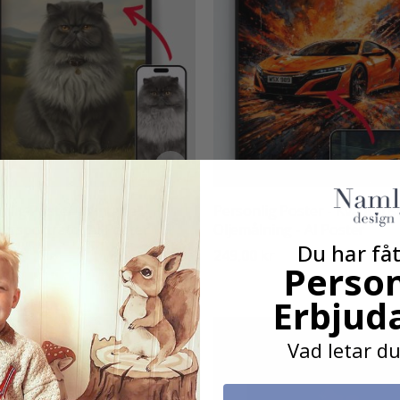
nlig Poster - Vintage
Personlig Poster - Kvadratisk
ursporträtt - AI Poster
Oljemålning - AI Poster
Du har fåt
0 kr
249,00 kr
Person
:
utav 5 stjärnor
Erbjud
Vad letar du