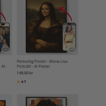
Personlig Poster - Mona Lisa
 AI-
Porträtt - AI Poster
149,00 kr
Betyg:
utav 5 stjärnor
4.7