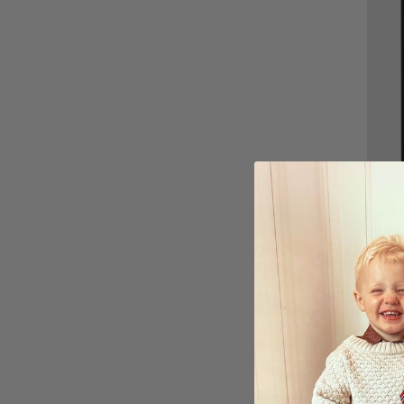
Perso
Husdj
149,0
Betyg
5.0