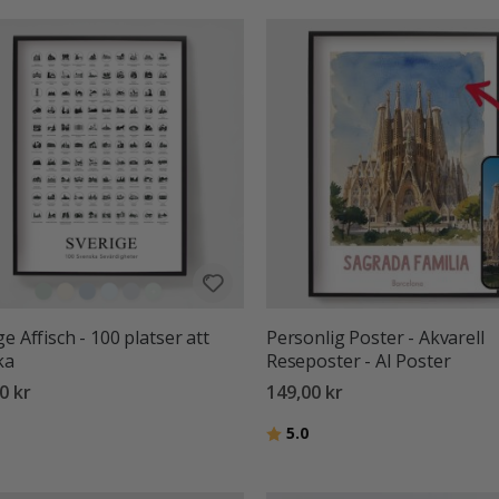
ge Affisch - 100 platser att
Personlig Poster - Akvarell
ka
Reseposter - AI Poster
0 kr
149,00 kr
:
utav 5 stjärnor
Betyg:
utav 5 stjärnor
5.0