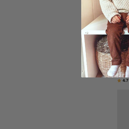
Perso
Karta
149,0
Betyg
4.7