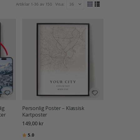
Artiklar
1
-
36
av
150
Visa
Visa
Rutnät
Listvy
som
lig
Personlig Poster – Klassisk
ter
Kartposter
149,00 kr
Betyg:
utav 5 stjärnor
5.0