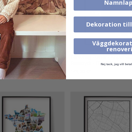
Namnlap
Dekoration til
Väggdekorat
renover
nliga Posters - Vintage
Personlig Poster - Anpassad
ffisch
Resetryck - ITALIEN
Nej tack, jag vill betal
0 kr
149,00 kr
:
utav 5 stjärnor