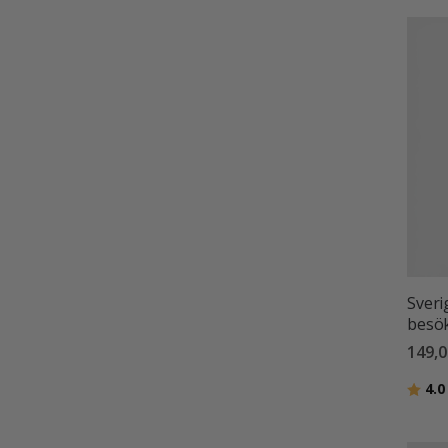
Sveri
besö
149,0
Betyg
4.0