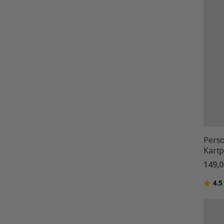
Perso
Kartp
149,0
Betyg
4.5