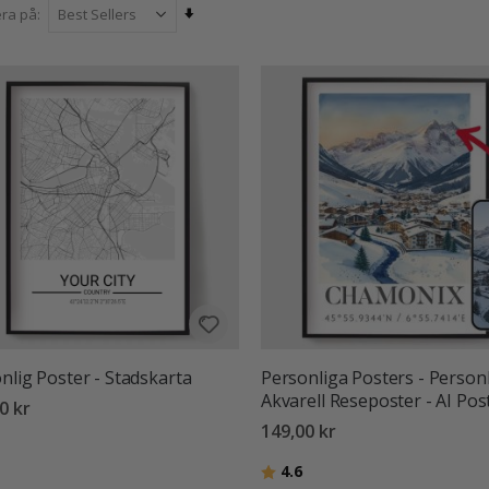
Sätt
era på
stigande
sortering
nlig Poster - Stadskarta
Personliga Posters - Person
Akvarell Reseposter - AI Pos
0 kr
149,00 kr
:
utav 5 stjärnor
Betyg:
utav 5 stjärnor
4.6