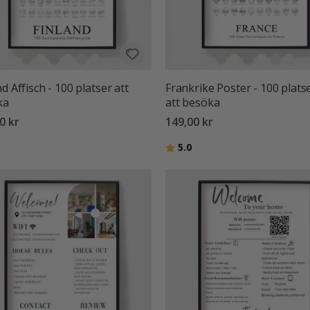
nd Affisch - 100 platser att
Frankrike Poster - 100 plats
ka
att besöka
0 kr
149,00 kr
Betyg:
utav 5 stjärnor
5.0