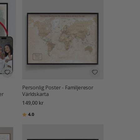
Personlig Poster - Familjeresor
er
Världskarta
149,00 kr
Betyg:
utav 5 stjärnor
4.0