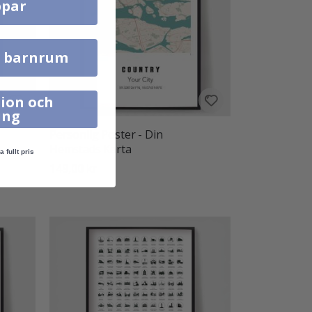
par
l barnrum
ion och
ing
Personlig Poster - Din
Hemstads Karta
a fullt pris
149,00 kr