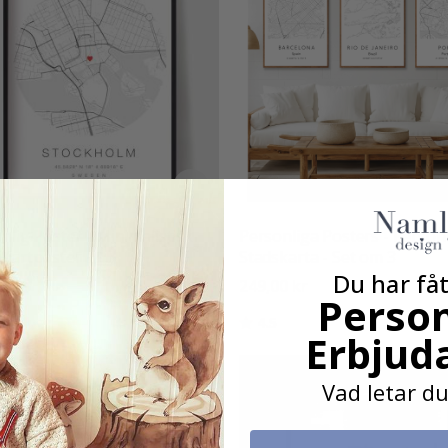
nlig Poster - Minimalistisk
Personliga Posters - Person
Kartposter
Stadskarta - Set om 3
Du har fåt
0 kr
249,00 kr
Person
:
utav 5 stjärnor
Betyg:
utav 5 stjärnor
4.5
Erbjud
Vad letar du