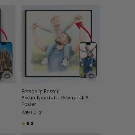
Personlig Poster -
Akvarellporträtt - Kvadratisk AI
Poster
249,00 kr
Betyg:
utav 5 stjärnor
5.0