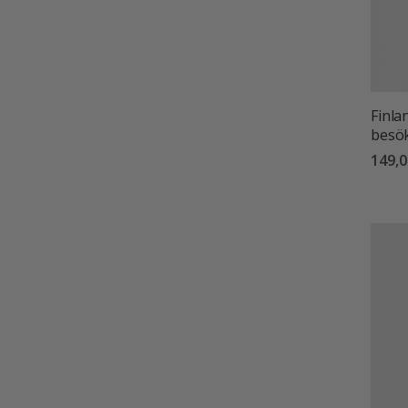
Finla
besö
149,0