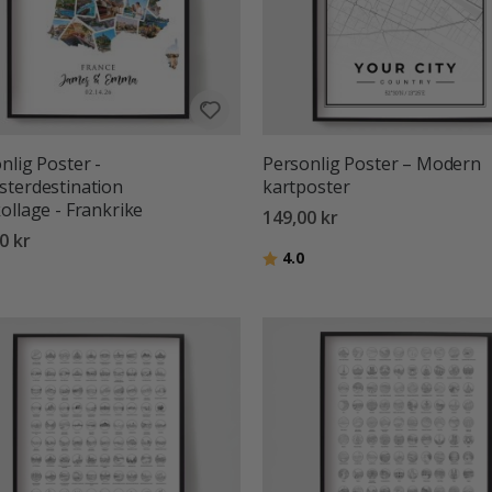
nlig Poster -
Personlig Poster – Modern
terdestination
kartposter
ollage - Frankrike
149,00 kr
0 kr
Betyg:
utav 5 stjärnor
4.0
:
utav 5 stjärnor