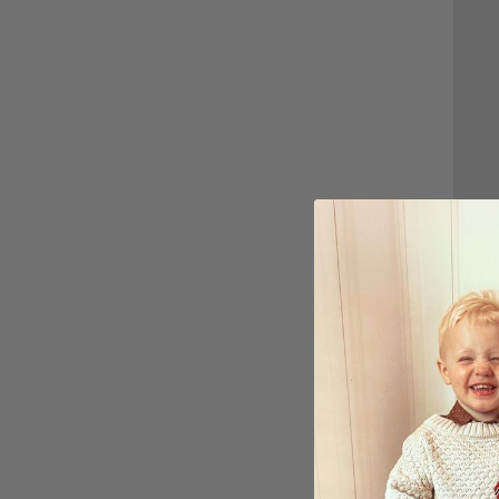
Perso
Rund 
149,0
Betyg
4.0