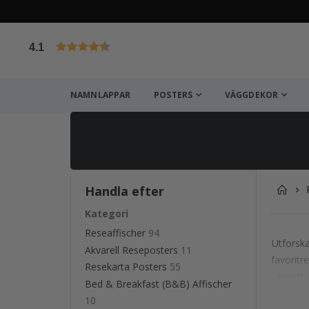
4.1
Baserat på 1025 betyg
NAMNLAPPAR
POSTERS
VÄGGDEKOR
Handla efter
Kategori
Reseaffischer
94
Utforska
Akvarell Reseposters
11
favoritr
Resekarta Posters
55
touch a
Bed & Breakfast (B&B) Affischer
10