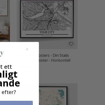
lig
Personliga Posters - Din Stads
Anpassade Poster - Horisontell
t ett
149,00 kr
ligt
ande
 efter?