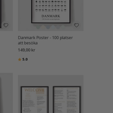
Danmark Poster - 100 platser
att besöka
149,00 kr
Betyg:
utav 5 stjärnor
5.0