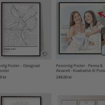
nlig Poster – Designad
Personlig Poster - Penna &
oster
Akvarell - Kvadratisk AI Post
0 kr
249,00 kr
:
utav 5 stjärnor