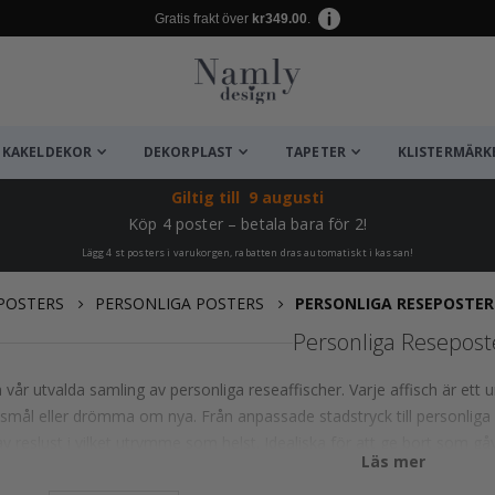
Gratis frakt över
kr349.00
.
KAKELDEKOR
DEKORPLAST
TAPETER
KLISTERMÄRK
Giltig till
9 augusti
Köp 4 poster – betala bara för 2!
Lägg 4 st posters i varukorgen, rabatten dras automatiskt i kassan!
POSTERS
PERSONLIGA POSTERS
PERSONLIGA RESEPOSTER
Personliga Resepost
 vår utvalda samling av personliga reseaffischer. Varje affisch är ett u
esmål eller drömma om nya. Från anpassade stadstryck till personliga kar
v reslust i vilket utrymme som helst. Idealiska för att ge bort som gå
Läs mer
med sig äventyrsandan.