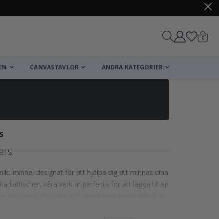
artikl
0
Kundv
EN
CANVASTAVLOR
ANDRA KATEGORIER
S
ers
nikt minne, designat för att hjälpa dig att minnas dina
taffischer, våra verk är perfekta för att lägga till en
va eller unna dig själv, bär dessa rese-tema affischer