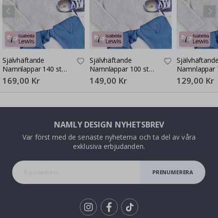
Självhäftande
Självhäftande
Självhäftand
Namnlappar 140 st
Namnlappar 100 st
Namnlappar 
30x13 mm
30x13 mm
30x13 mm
169,00 Kr
149,00 Kr
129,00 Kr
NAMLY DESIGN NYHETSBREV
Var först med de senaste nyheterna och ta del av våra
exklusiva erbjudanden.
PRENUMERERA