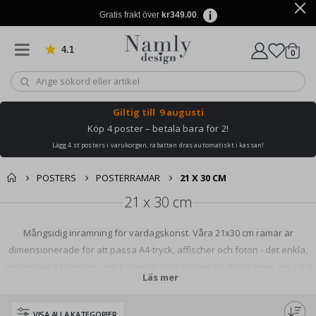
Gratis frakt över
kr349.00
.
4.1
Baserat på 1025 betyg
artikl
0
Kundv
Giltig till
9 augusti
Köp 4 poster – betala bara för 2!
Lägg 4 st posters i varukorgen, rabatten dras automatiskt i kassan!
POSTERS
POSTERRAMAR
21 X 30 CM
21 x 30 cm
Mångsidig inramning för vardagskonst. Våra 21x30 cm ramar är
dimensionerade för att passa A4-tryck, affischer och foton - det enkla,
användbara formatet som fungerar nästan överallt. Rena linjer, en solid
Läs mer
konstruktion och finish som ramar in din konst utan att stjäla showen.
VISA ALLA KATEGORIER