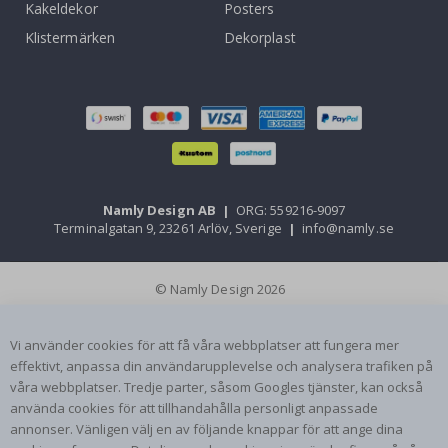
Kakeldekor
Posters
Klistermärken
Dekorplast
Namly Design AB
|
ORG: 559216-9097
Terminalgatan 9, 23261 Arlöv, Sverige
|
info@namly.se
© Namly Design 2026
Vi använder cookies för att få våra webbplatser att fungera mer
effektivt, anpassa din användarupplevelse och analysera trafiken på
våra webbplatser. Tredje parter, såsom Googles tjänster, kan också
använda cookies för att tillhandahålla personligt anpassade
annonser. Vänligen välj en av följande knappar för att ange dina