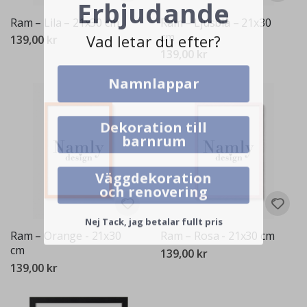
Erbjudande
Ram – Lila – 21x30 cm
Ram – Ljusblå – 21x30
Vad letar du efter?
cm
139,00 kr
139,00 kr
Namnlappar
Dekoration till
barnrum
Väggdekoration
och renovering
Nej Tack, jag betalar fullt pris
Ram – Orange - 21x30
Ram – Rosa - 21x30 cm
cm
139,00 kr
139,00 kr