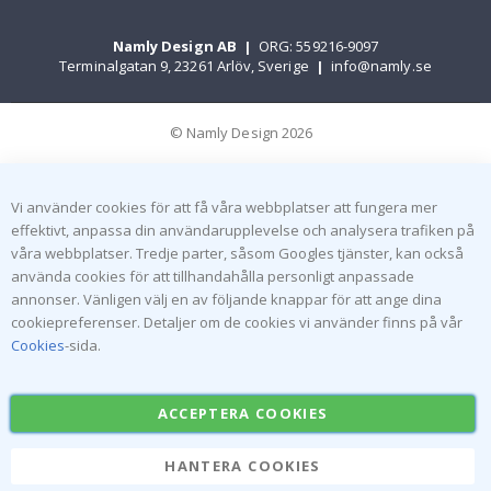
Namly Design AB
|
ORG: 559216-9097
Terminalgatan 9, 23261 Arlöv, Sverige
|
info@namly.se
© Namly Design 2026
Vi använder cookies för att få våra webbplatser att fungera mer
effektivt, anpassa din användarupplevelse och analysera trafiken på
våra webbplatser. Tredje parter, såsom Googles tjänster, kan också
använda cookies för att tillhandahålla personligt anpassade
annonser. Vänligen välj en av följande knappar för att ange dina
cookiepreferenser. Detaljer om de cookies vi använder finns på vår
Cookies
-sida.
ACCEPTERA COOKIES
HANTERA COOKIES