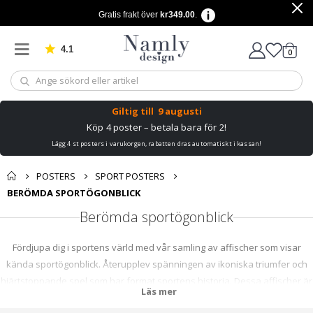
Gratis frakt över
kr349.00
.
4.1
Baserat på 1029 betyg
artikl
0
Kundv
Giltig till
9 augusti
Köp 4 poster – betala bara för 2!
Lägg 4 st posters i varukorgen, rabatten dras automatiskt i kassan!
POSTERS
SPORT POSTERS
BERÖMDA SPORTÖGONBLICK
Berömda sportögonblick
Fördjupa dig i sportens värld med vår samling av affischer som visar
kända sportögonblick. Återupplev spänningen av ikoniska triumfer och
hjärtstoppande spel som har format sportens historia. Dessa affischer är
Läs mer
det perfekta tillskottet till vilken sportfans samling som helst eller kan