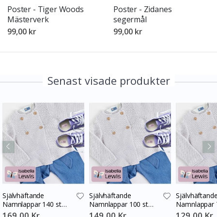
Poster - Tiger Woods
Poster - Zidanes
Mästerverk
segermål
99,00 kr
99,00 kr
Senast visade produkter
Självhäftande
Självhäftande
Självhäftand
Namnlappar 140 st
Namnlappar 100 st
Namnlappar 
30x13 mm
30x13 mm
30x13 mm
169,00 Kr
149,00 Kr
129,00 Kr