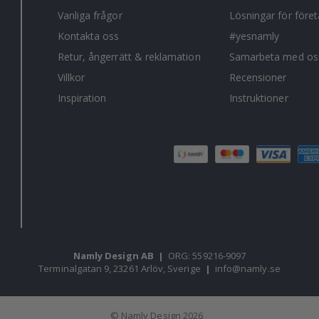
Vanliga frågor
Lösningar för före
Kontakta oss
#yesnamly
Retur, ångerrätt & reklamation
Samarbeta med os
Villkor
Recensioner
Inspiration
Instruktioner
Namly Design AB
|
ORG: 559216-9097
Terminalgatan 9, 23261 Arlöv, Sverige
|
info@namly.se
© Namly Design 2026