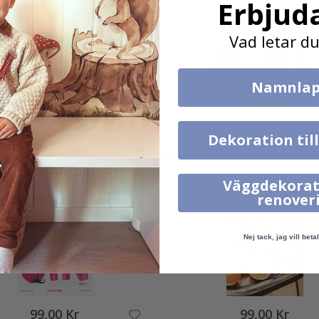
Erbjud
Vad letar du
Namnlap
99,00 Kr
99,00 Kr
Dekoration til
Liknande Produkter
Väggdekorat
renover
Nej tack, jag vill betal
99,00 Kr
99,00 Kr