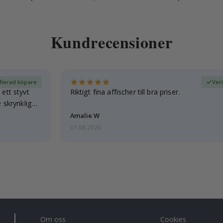
Kundrecensioner
fierad köpare
Ver
ett styvt
Riktigt fina affischer till bra priser.
 skrynkliga,
Amalie W
07.08.2026
Om oss
Cookies