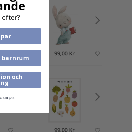
ande
 efter?
par
99,00 Kr
l barnrum
ion och
ing
a fullt pris
99,00 Kr