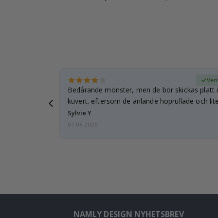
fierad köpare
Veri
Bedårande mönster, men de bör skickas platt i 
kuvert. eftersom de anlände hoprullade och lite
…
Sylvie Y
07.08.2026
NAMLY DESIGN NYHETSBREV