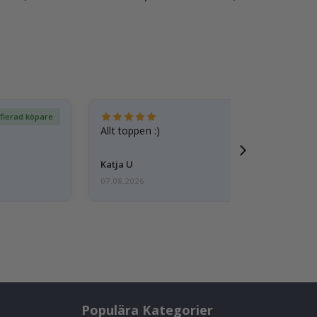
ifierad köpare
Ver
Allt toppen :)
Katja U
07.08.2026
Populära Kategorier