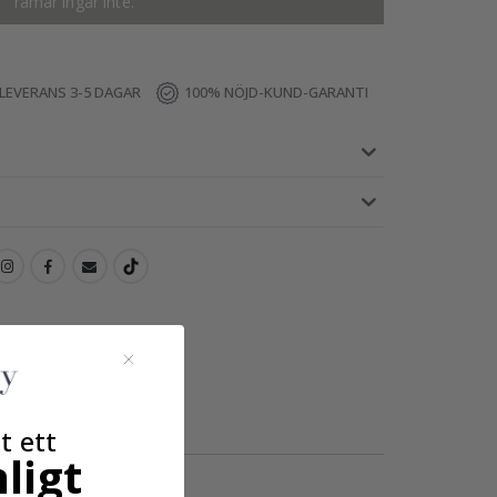
ramar ingår inte.
LEVERANS 3-5 DAGAR
100% NÖJD-KUND-GARANTI
t ett
ligt