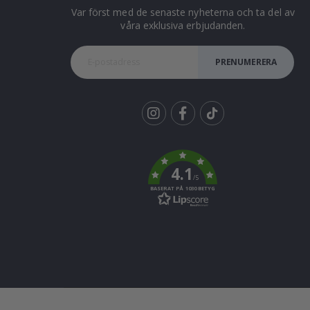
Var först med de senaste nyheterna och ta del av
våra exklusiva erbjudanden.
PRENUMERERA
Tik
To
k
4.1
/5
BASERAT PÅ 1030 BETYG