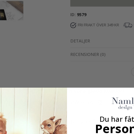
ID
9579
FRI FRAKT ÖVER 349 KR
DETALJER
RECENSIONER
(
0
)
Verklig inspiration från våra glada kunder!
Tagga ditt med #namly_design
Du har fåt
Andra köpte också
Person