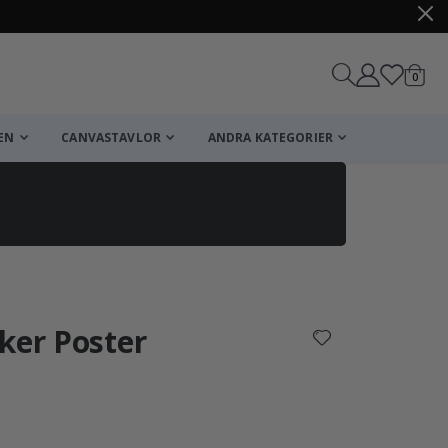
artikl
0
Kundv
EN
CANVASTAVLOR
ANDRA KATEGORIER
Kundvagn
Till kassan
ker Poster