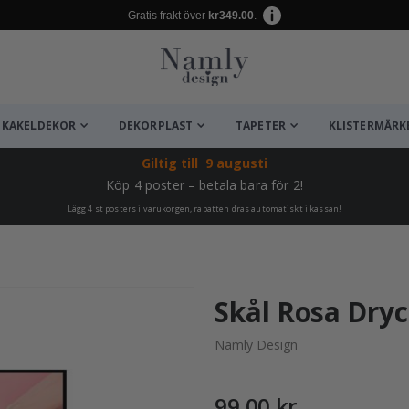
Gratis frakt över
kr349.00
.
KAKELDEKOR
DEKORPLAST
TAPETER
KLISTERMÄRK
Giltig till
9 augusti
Köp 4 poster – betala bara för 2!
Lägg 4 st posters i varukorgen, rabatten dras automatiskt i kassan!
ta ✔
Skål Rosa Dryc
Namly Design
99,00 kr