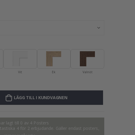
Poster - Färgg
Vit
Ek
Valnöt
LÄGG TILL I KUNDVAGNEN
ar lagt till 0 av 4 Posters
fantastiska 4 för 2 erbjudande. Gäller endast posters,