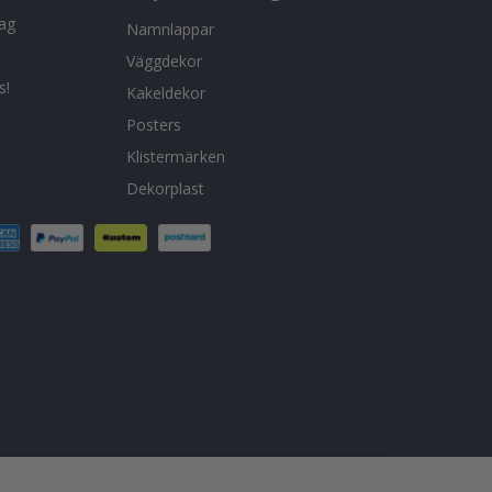
tag
Namnlappar
Väggdekor
s!
Kakeldekor
Posters
Klistermärken
Dekorplast