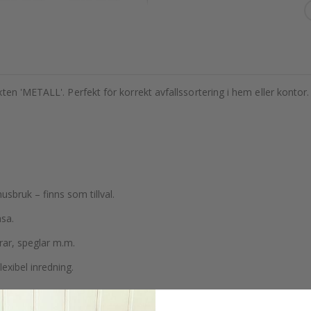
en 'METALL'. Perfekt för korrekt avfallssortering i hem eller kontor.
usbruk – finns som tillval.
asa.
rar, speglar m.m.
exibel inredning.