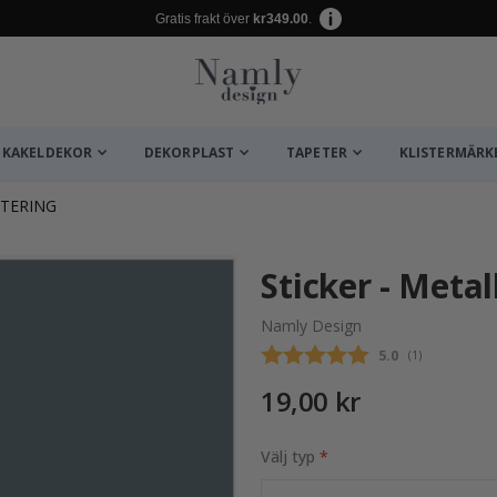
Gratis frakt över
kr349.00
.
KAKELDEKOR
DEKORPLAST
TAPETER
KLISTERMÄRK
TERING
ta ✔
Sticker - Metal
Namly Design
Snittbetyg:
5.0
(
röster:
1
)
19,00 kr
Välj typ