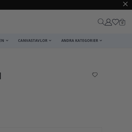
artikl
0
Kundv
EN
CANVASTAVLOR
ANDRA KATEGORIER
Kundvagn
Till kassan
l
Sticker - Endas