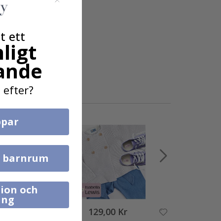
t ett
ligt
ande
 efter?
par
l barnrum
ion och
ing
129,00 Kr