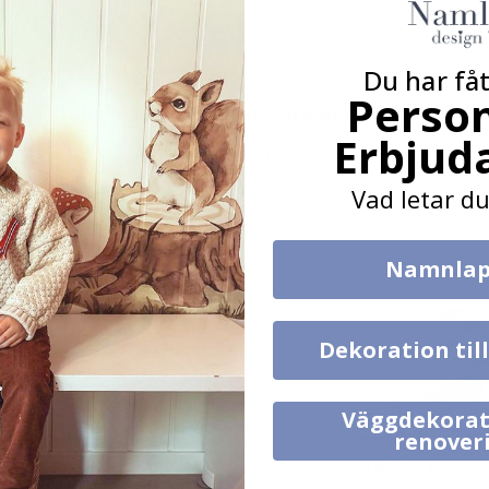
Du har fåt
Person
Verklig inspiration från våra glada kunder!
Erbjud
Tagga ditt med #namly_design
Vad letar du
Andra köpte också
Namnlap
Dekoration til
Väggdekorat
renover
169,00 Kr
149,00 Kr