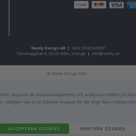
Namly Design AB
|
ORG: 559216-9097
Terminalgatan 9, 23261 Arlöv, Sverige
|
info@namly.se
© Namly Design 2026
fektivt, anpassa din användarupplevelse och analysera trafiken på vår
r. Vänligen välj en av följande knappar för att ange dina cookieprefe
ACCEPTERA COOKIES
HANTERA COOKIES