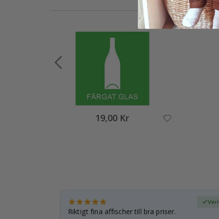
19,00 Kr
fierad köpare
Veri
esenter.
Riktigt fina affischer till bra priser.