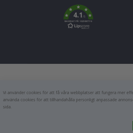
To
k
4.1
/5
BASERAT PÅ 1029 BETYG
Vi använder cookies för att få våra webbplatser att fungera mer ef
använda cookies för att tillhandahålla personligt anpassade annonse
sida.