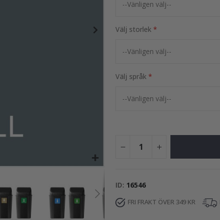
19,00 Kr
Välj storlek
Välj språk
ID
16546
FRI FRAKT ÖVER 349 KR