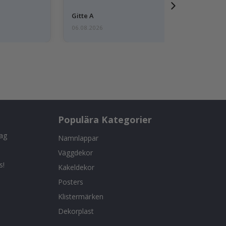
Gitte A
06.08.2026
Populära Kategorier
tag
Namnlappar
Väggdekor
s!
Kakeldekor
Posters
Klistermärken
Dekorplast