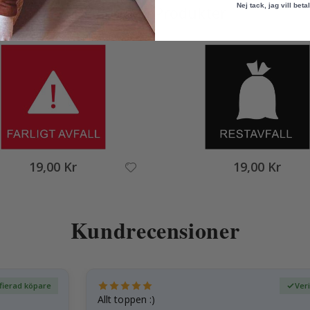
Nej tack, jag vill betal
Liknande Produkter
19,00 Kr
19,00 Kr
Kundrecensioner
fierad köpare
Ver
Allt toppen :)