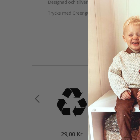
Designad och tillverkad i Sverige.
Trycks med Greenguard certifierat bläck.
29,00 Kr