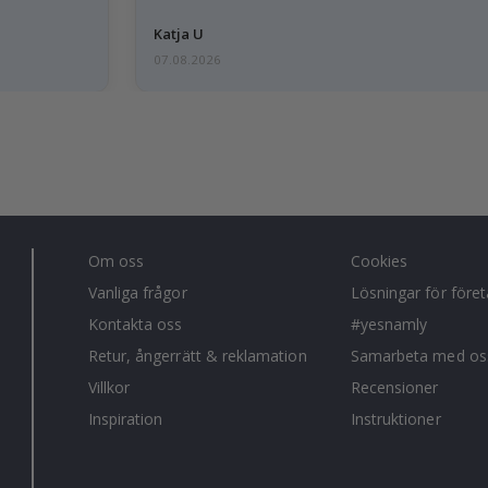
Katja U
07.08.2026
Om oss
Cookies
Vanliga frågor
Lösningar för före
Kontakta oss
#yesnamly
Retur, ångerrätt & reklamation
Samarbeta med os
Villkor
Recensioner
Inspiration
Instruktioner