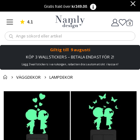
Gratis frakt över
kr349.00
.
4.1
Baserat på 1032 betyg
artikl
0
Kundv
Giltig till
9 augusti
KÖP 3 WALLSTICKERS – BETALA ENDAST FÖR 2!
Lägg 3 wallstickers i varukorgen, rabatten dras automatiskt i kassan!
VÄGGDEKOR
LAMPDEKOR
Du kanske också
Kundvagn
Hoppa
gillar detta ✔
till
Till kassan
slutet
av
bildgalleriet