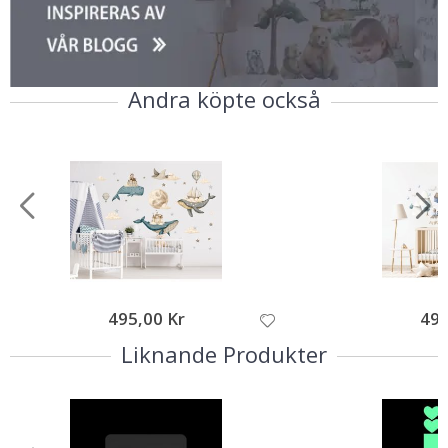
Du har fått ett
Andra köpte också
Personligt
Erbjudande
Vad letar du efter?
Namnlappar
495,00 Kr
495
Dekoration till
Liknande Produkter
barnrum
Väggdekoration
och renovering