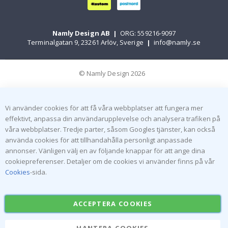
Namly Design AB
|
ORG: 559216-9097
Terminalgatan 9, 23261 Arlöv, Sverige
|
info@namly.se
© Namly Design 2026
Vi använder cookies för att få våra webbplatser att fungera mer
effektivt, anpassa din användarupplevelse och analysera trafiken på
våra webbplatser. Tredje parter, såsom Googles tjänster, kan också
använda cookies för att tillhandahålla personligt anpassade
annonser. Vänligen välj en av följande knappar för att ange dina
cookiepreferenser. Detaljer om de cookies vi använder finns på vår
Cookies
-sida.
ACCEPTERA COOKIES
HANTERA COOKIES