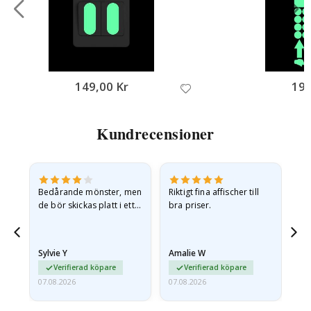
Nej Tack, jag betalar fullt pris
149,00 Kr
195
Kundrecensioner
Bedårande mönster, men
Riktigt fina affischer till
All
de bör skickas platt i ett
bra priser.
styvt kuvert. eftersom de
anlände hoprullade och
lite skrynkliga,…
Sylvie Y
Amalie W
Ka
Verifierad köpare
Verifierad köpare
07.08.2026
07.08.2026
07.