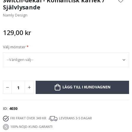
Switch-dekal - Romantisk kärlek /
början
Självlysande
av
Namly Design
bildgalleriet
129,00 kr
Välj mönster
LÄGG TILL I KUNDVAGNEN
ID
4030
FRI FRAKT ÖVER 349 KR
LEVERANS 3-5 DAGAR
100% NÖJD-KUND-GARANTI