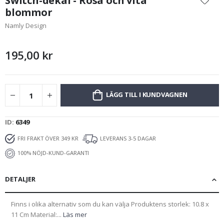
Switch-dekal - Rosa och vita
början
blommor
av
Namly Design
bildgalleriet
195,00 kr
LÄGG TILL I KUNDVAGNEN
ID
6349
FRI FRAKT ÖVER 349 KR
LEVERANS 3-5 DAGAR
100% NÖJD-KUND-GARANTI
DETALJER
Finns i olika alternativ som du kan välja Produktens storlek: 10.8 x
11 Cm Material:...
Läs mer