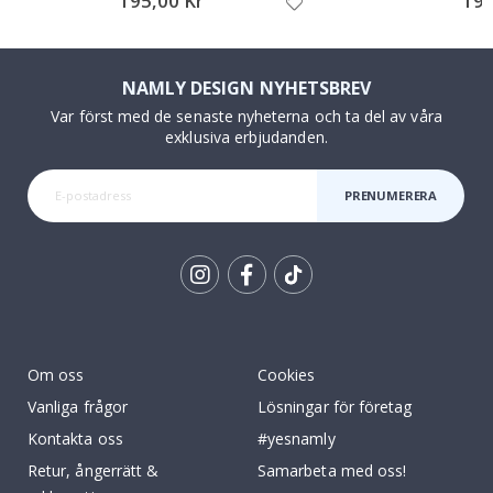
195,00 Kr
195
NAMLY DESIGN NYHETSBREV
Var först med de senaste nyheterna och ta del av våra
exklusiva erbjudanden.
PRENUMERERA
Tik
To
k
Om oss
Cookies
Vanliga frågor
Lösningar för företag
Kontakta oss
#yesnamly
Retur, ångerrätt &
Samarbeta med oss!