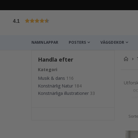
4.1
Baserat på 1026 betyg
NAMNLAPPAR
POSTERS
VÄGGDEKOR
Handla efter
Kategori
Musik & dans
116
Utforsk
Konstnärlig Natur
184
oc
Konstnärliga illustrationer
33
var
Sort