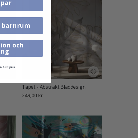
par
l barnrum
ion och
ing
a fullt pris
Tapet - Abstrakt Bladdesign
249,00 kr