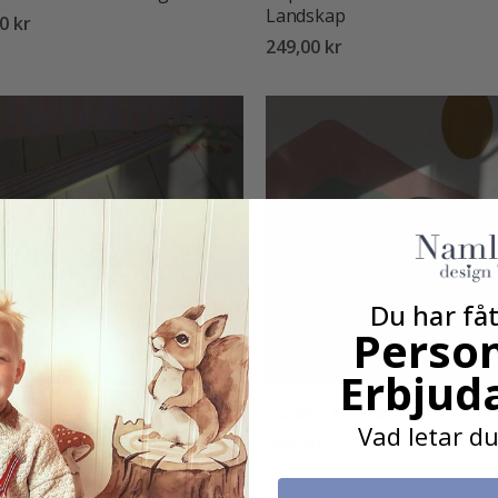
Landskap
0 kr
249,00 kr
Du har fåt
Person
Erbjud
 - Abstrakt Banjo-konst
Tapet - Abstrakt Berg Sol
Vad letar du
0 kr
249,00 kr