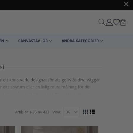
artikl
0
Kundv
EN
CANVASTAVLOR
ANDRA KATEGORIER
st
 ett konstverk, designat för att ge liv åt dina väggar
ditt sovrum eller en livlig muralmålning för ditt
me med våra fantastiska väggmuralillustrationer.
Artiklar
1
-
36
av
423
Visa
Visa
Rutnät
Listvy
som