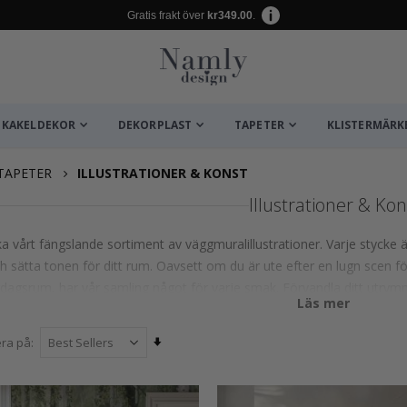
Gratis frakt över
kr349.00
.
KAKELDEKOR
DEKORPLAST
TAPETER
KLISTERMÄRK
TAPETER
ILLUSTRATIONER & KONST
Illustrationer & Kon
a vårt fängslande sortiment av väggmuralillustrationer. Varje stycke är
h sätta tonen för ditt rum. Oavsett om du är ute efter en lugn scen för 
dagsrum, har vår samling något för varje smak. Förvandla ditt utrym
Läs mer
Sätt
era på
stigande
sortering