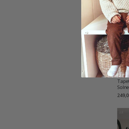
Tapet
Soln
249,0