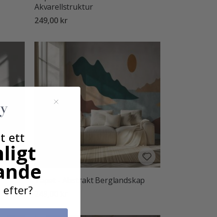
Akvarellstruktur
249,00 kr
t ett
ligt
ande
Tapet - Abstrakt Berglandskap
 efter?
249,00 kr