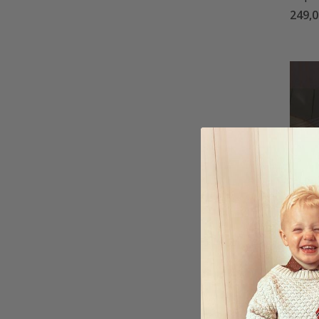
249,0
Tapet
249,0