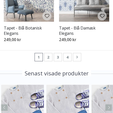
Tapet - Blå Botanisk
Tapet - Blå Damask
Elegans
Elegans
249,00 kr
249,00 kr
Sida
You're currently reading page
Sida
Sida
Sida
Sida
Nästa
1
2
3
4
Senast visade produkter