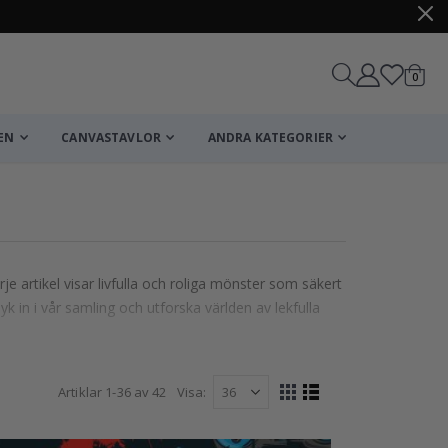
artikl
0
Kundv
EN
CANVASTAVLOR
ANDRA KATEGORIER
e artikel visar livfulla och roliga mönster som säkert
k in i vår samling och utforska världen av lekfulla
Artiklar
1
-
36
av
42
Visa
Visa
Rutnät
Listvy
som