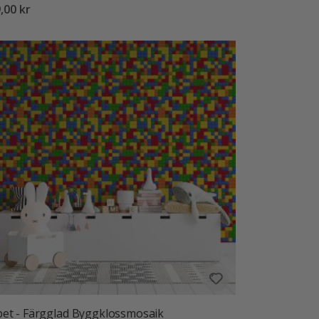
,00 kr
et - Färgglad Byggklossmosaik