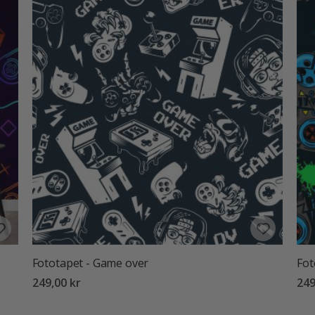
Fototapet - Game over
Fot
249,00 kr
249