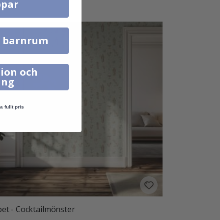
par
l barnrum
ion och
ing
a fullt pris
et - Cocktailmönster