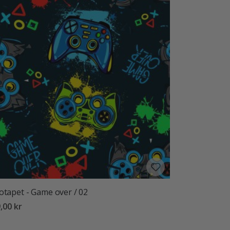
otapet - Game over / 02
,00 kr