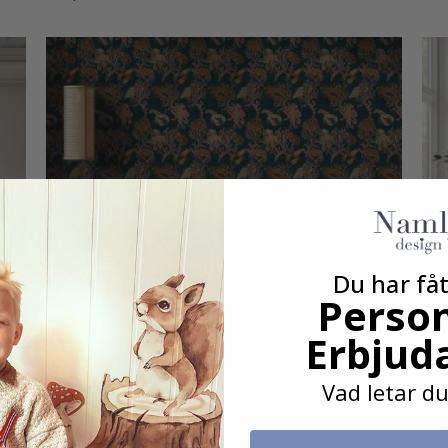
Du har fåt
Person
Erbjud
Vad letar du
Tapet - Bläckfisk Korallmönster
Tap
249,00 kr
249