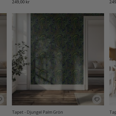
249,00 kr
249
Tapet - Djungel Palm Grön
Tap