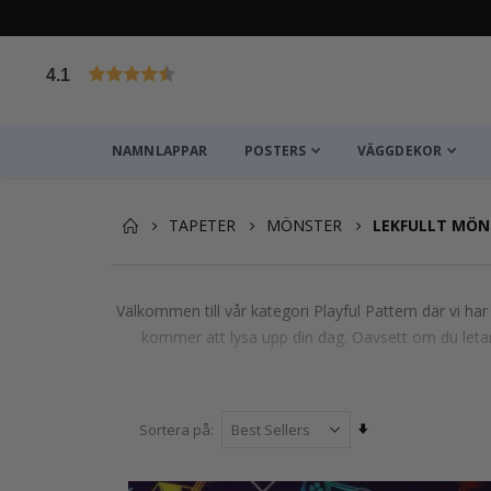
4.1
Baserat på 1025 betyg
NAMNLAPPAR
POSTERS
VÄGGDEKOR
TAPETER
MÖNSTER
LEKFULLT MÖN
Välkommen till vår kategori Playful Pattern där vi ha
kommer att lysa upp din dag. Oavsett om du letar e
Sätt
Sortera på
stigande
sortering