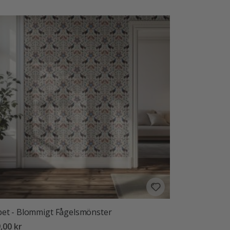
et - Blommigt Fågelsmönster
,00 kr