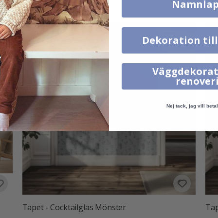
Namnlap
Dekoration til
Väggdekorat
renover
Nej tack, jag vill betal
Tapet - Cocktailglas Mönster
Tap