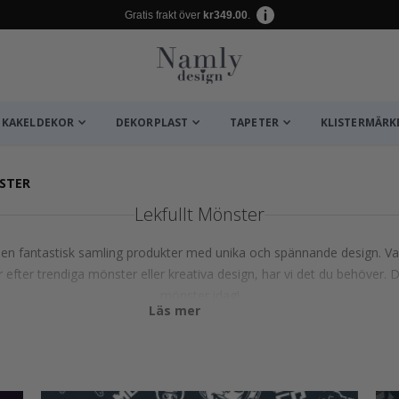
Gratis frakt över
kr349.00
.
KAKELDEKOR
DEKORPLAST
TAPETER
KLISTERMÄRK
STER
Lekfullt Mönster
r en fantastisk samling produkter med unika och spännande design. Varj
fter trendiga mönster eller kreativa design, har vi det du behöver. Dy
mönster idag!
Läs mer