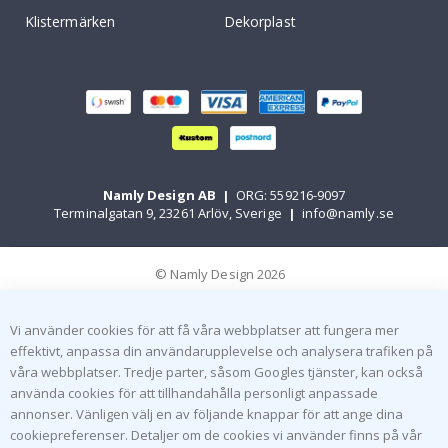
Klistermärken
Dekorplast
Namly Design AB
|
ORG: 559216-9097
Terminalgatan 9, 23261 Arlöv, Sverige
|
info@namly.se
© Namly Design 2026
Vi använder cookies för att få våra webbplatser att fungera mer
effektivt, anpassa din användarupplevelse och analysera trafiken på
våra webbplatser. Tredje parter, såsom Googles tjänster, kan också
använda cookies för att tillhandahålla personligt anpassade
annonser. Vänligen välj en av följande knappar för att ange dina
cookiepreferenser. Detaljer om de cookies vi använder finns på vår