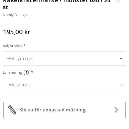
Kakelklistermärke / mönster 020 / 24
början
st
av
Namly Design
bildgalleriet
195,00 kr
Välj storlek
Laminering
Klicka för anpassad mätning