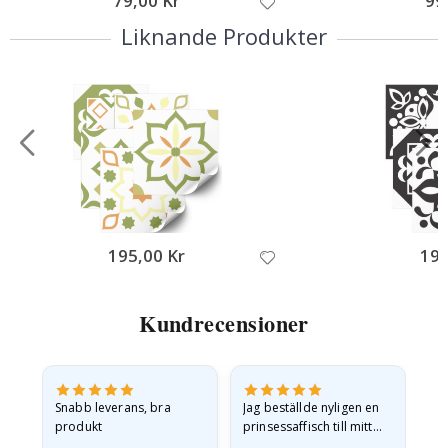
79,00 Kr
99
Liknande Produkter
195,00 Kr
195
Kundrecensioner
Snabb leverans, bra
Jag beställde nyligen en
Jag
produkt
prinsessaffisch till mitt
är
t.
barnbarn. Postern var
oc