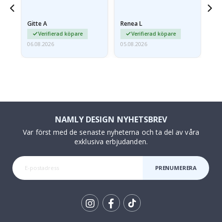
något fraktskadad. Jag
va
äg
mailade problemet och…
Gitte A
Renea L
Sa
Verifierad köpare
Verifierad köpare
06.08.2026
05.08.2026
05.
NAMLY DESIGN NYHETSBREV
Var först med de senaste nyheterna och ta del av våra
exklusiva erbjudanden.
PRENUMERERA
Tik