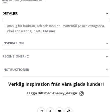
100% NÖJD-KUND-GARANTI
DETALJER
Lämplig för badrum, kök och möbler – Vattentåliga och avtagbara.
Enkel applicering, inget...
Läs mer
INSPIRATION
RECENSIONER
(
0
)
INSTRUKTIONER
Verklig inspiration från våra glada kunder!
Tagga ditt med #namly_design