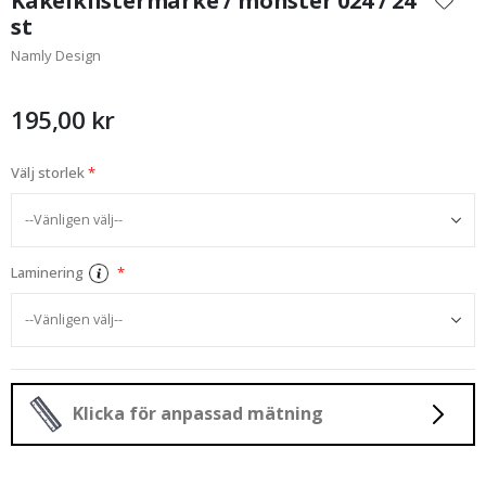
Kakelklistermärke / mönster 024 / 24
början
st
av
Namly Design
bildgalleriet
195,00 kr
Välj storlek
Laminering
Klicka för anpassad mätning