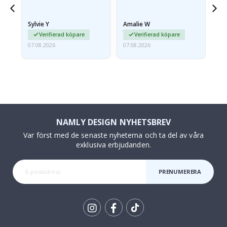
anlände hoprullade och
lite skrynkliga,…
Sylvie Y
Amalie W
Ka
Verifierad köpare
Verifierad köpare
07.08.2026
07.08.2026
07.
NAMLY DESIGN NYHETSBREV
Var först med de senaste nyheterna och ta del av våra
exklusiva erbjudanden.
PRENUMERERA
Tik