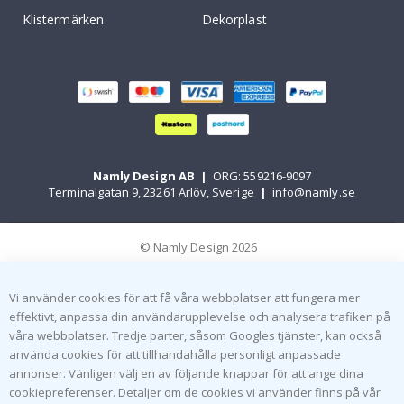
Klistermärken
Dekorplast
Namly Design AB
|
ORG: 559216-9097
Terminalgatan 9, 23261 Arlöv, Sverige
|
info@namly.se
© Namly Design 2026
Vi använder cookies för att få våra webbplatser att fungera mer
effektivt, anpassa din användarupplevelse och analysera trafiken på
våra webbplatser. Tredje parter, såsom Googles tjänster, kan också
använda cookies för att tillhandahålla personligt anpassade
annonser. Vänligen välj en av följande knappar för att ange dina
cookiepreferenser. Detaljer om de cookies vi använder finns på vår