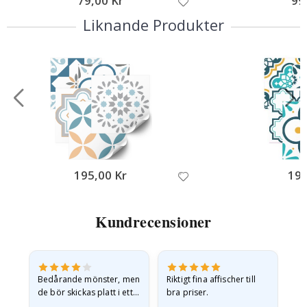
79,00 Kr
99
Liknande Produkter
195,00 Kr
195
Kundrecensioner
Bedårande mönster, men
Riktigt fina affischer till
All
de bör skickas platt i ett
bra priser.
styvt kuvert. eftersom de