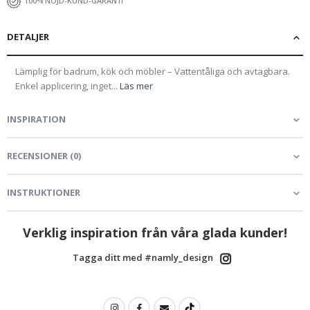
100% NÖJD-KUND-GARANTI
DETALJER
Lämplig för badrum, kök och möbler – Vattentåliga och avtagbara.
Enkel applicering, inget...
Läs mer
INSPIRATION
RECENSIONER
(
0
)
INSTRUKTIONER
Verklig inspiration från våra glada kunder!
Tagga ditt med #namly_design