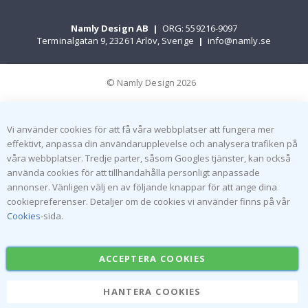
Namly Design AB
|
ORG: 559216-9097
Terminalgatan 9, 23261 Arlöv, Sverige
|
info@namly.se
© Namly Design 2026
Vi använder cookies för att få våra webbplatser att fungera mer
effektivt, anpassa din användarupplevelse och analysera trafiken på
våra webbplatser. Tredje parter, såsom Googles tjänster, kan också
använda cookies för att tillhandahålla personligt anpassade
annonser. Vänligen välj en av följande knappar för att ange dina
cookiepreferenser. Detaljer om de cookies vi använder finns på vår
Cookies
-sida.
ACCEPTERA COOKIES
HANTERA COOKIES