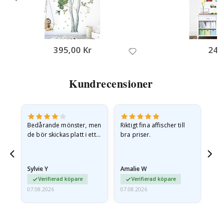
395,00 Kr
249
Kundrecensioner
Bedårande mönster, men
Riktigt fina affischer till
All
de bör skickas platt i ett
bra priser.
styvt kuvert. eftersom de
anlände hoprullade och
lite skrynkliga,…
Sylvie Y
Amalie W
Ka
Verifierad köpare
Verifierad köpare
07.08.2026
07.08.2026
07.