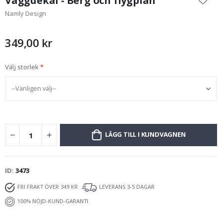
Väggdekal - Berg och flygplan
början
Namly Design
av
bildgalleriet
349,00 kr
Välj storlek
LÄGG TILL I KUNDVAGNEN
ID
3473
FRI FRAKT ÖVER 349 KR
LEVERANS 3-5 DAGAR
100% NÖJD-KUND-GARANTI