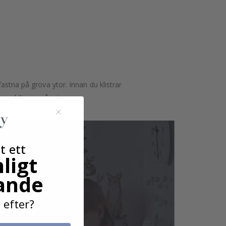
astna på grova ytor. Innan du klistrar
n skilja sig något.
t ett
ligt
ande
 efter?