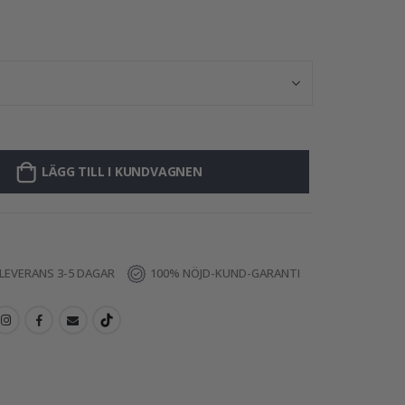
Väggde
LÄGG TILL I KUNDVAGNEN
LEVERANS 3-5 DAGAR
100% NÖJD-KUND-GARANTI