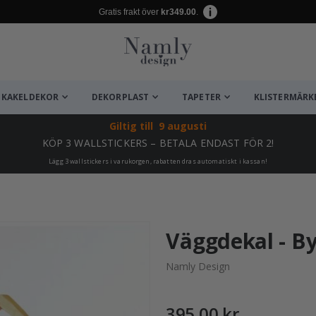
Gratis frakt över
kr349.00
.
KAKELDEKOR
DEKORPLAST
TAPETER
KLISTERMÄRK
Giltig till
9 augusti
KÖP 3 WALLSTICKERS – BETALA ENDAST FÖR 2!
Lägg 3 wallstickers i varukorgen, rabatten dras automatiskt i kassan!
ta ✔
Väggdekal - By
Namly Design
395,00 kr