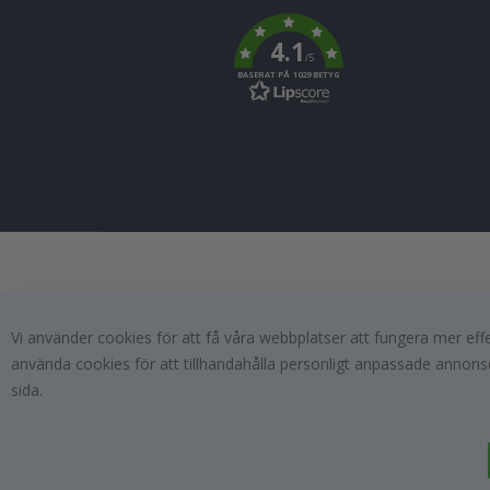
To
k
4.1
/5
BASERAT PÅ 1029 BETYG
Vi använder cookies för att få våra webbplatser att fungera mer ef
använda cookies för att tillhandahålla personligt anpassade annonse
sida.