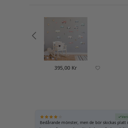
395,00 Kr
fierad köpare
Veri
Bedårande mönster, men de bör skickas platt i 