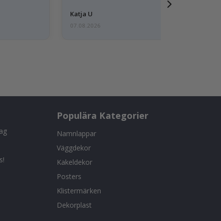
Katja U
07.08.2026
Populära Kategorier
tag
Namnlappar
Väggdekor
s!
Kakeldekor
Posters
Klistermärken
Dekorplast