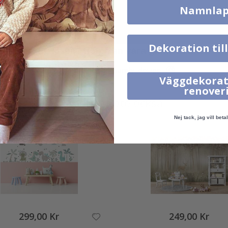
Namnlap
Dekoration til
Verklig inspiration från våra glada kunder!
Tagga ditt med #namly_design
Väggdekorat
renover
Andra köpte också
Nej tack, jag vill betal
299,00 Kr
249,00 Kr