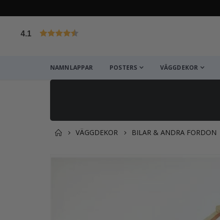
4.1
Baserat på 1029 betyg
NAMNLAPPAR
POSTERS
VÄGGDEKOR
VÄGGDEKOR
BILAR & ANDRA FORDON
Du kanske också gillar det
Hoppa
till
slutet
av
bildgalleriet