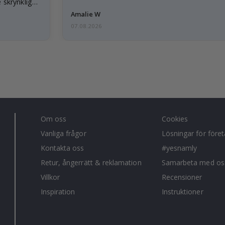
 skrynkliga,
Amalie W
07.08.2026
Om oss
Cookies
Vanliga frågor
Lösningar för före
Kontakta oss
#yesnamly
Retur, ångerrätt & reklamation
Samarbeta med os
Villkor
Recensioner
Inspiration
Instruktioner