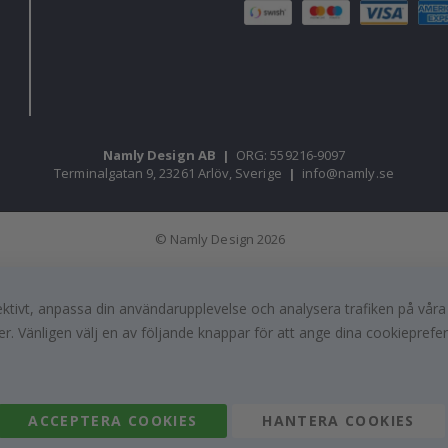
Namly Design AB
|
ORG: 559216-9097
Terminalgatan 9, 23261 Arlöv, Sverige
|
info@namly.se
© Namly Design 2026
fektivt, anpassa din användarupplevelse och analysera trafiken på vår
r. Vänligen välj en av följande knappar för att ange dina cookieprefe
ACCEPTERA COOKIES
HANTERA COOKIES