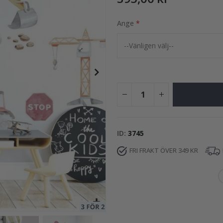
Ange
 / Välj storlek / Traktorer och vägutformning
89,00 Kr
ID
3745
FRI FRAKT ÖVER 349 KR