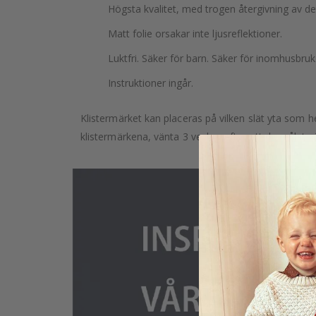
Högsta kvalitet, med trogen återgivning av d
Matt folie orsakar inte ljusreflektioner.
Luktfri. Säker för barn. Säker för inomhusbruk
Instruktioner ingår.
Klistermärket kan placeras på vilken slät yta som he
klistermärkena, vänta 3 veckor efter att du målat v