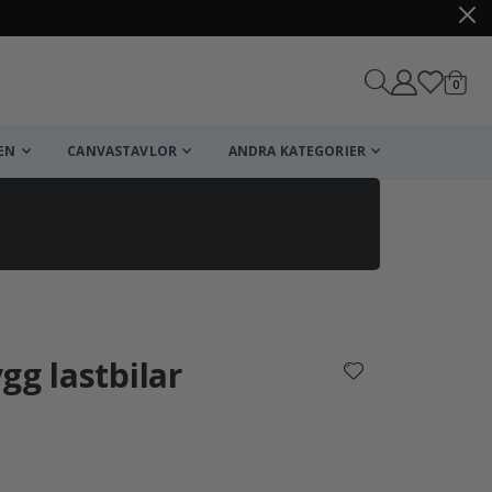
artikl
0
Kundv
EN
CANVASTAVLOR
ANDRA KATEGORIER
Kundvagn
Till kassan
gg lastbilar