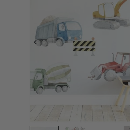
Självhäftande klistermärken – Trofast Box dekaler