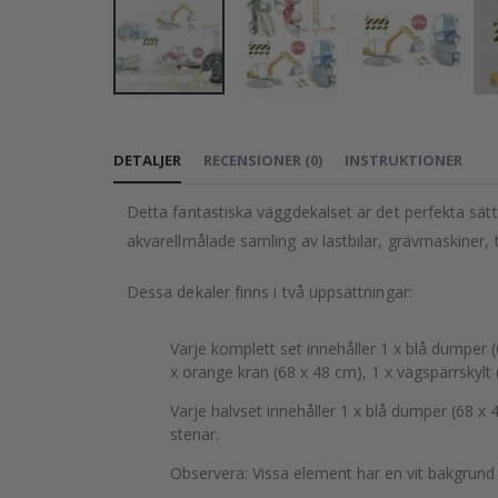
Hoppa
till
DETALJER
RECENSIONER
(
0
)
INSTRUKTIONER
början
av
Detta fantastiska väggdekalset är det perfekta sätte
bildgalleriet
akvarellmålade samling av lastbilar, grävmaskiner, 
Dessa dekaler finns i två uppsättningar:
Varje komplett set innehåller 1 x blå dumper 
x orange kran (68 x 48 cm), 1 x vägspärrskylt 
Varje halvset innehåller 1 x blå dumper (68 x 
stenar.
Observera: Vissa element har en vit bakgrund (