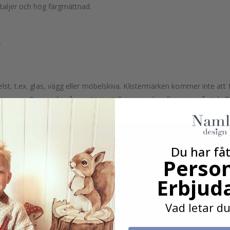
etaljer och hög färgmättnad.
.
lst, t.ex. glas, vägg eller möbelskiva. Klistermärken kommer inte att f
äggarna. Beroende på monitorinställningarna kan färgerna på utskrifte
Du har fåt
Person
Erbjud
Vad letar du