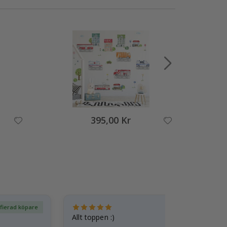
395,00 Kr
ifierad köpare
Ver
Allt toppen :)