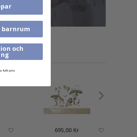
par
l barnrum
ion och
ing
a fullt pris
695,00 Kr