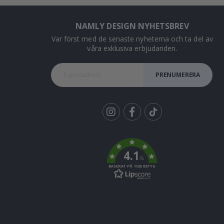
NAMLY DESIGN NYHETSBREV
Var först med de senaste nyheterna och ta del av
våra exklusiva erbjudanden.
PRENUMERERA
Tik
To
k
4.1
/5
BASERAT PÅ 1025 BETYG