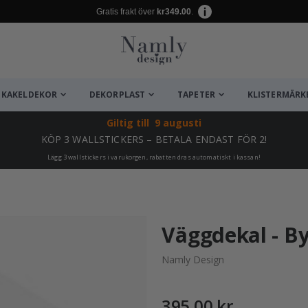
Gratis frakt över
kr349.00
.
KAKELDEKOR
DEKORPLAST
TAPETER
KLISTERMÄRK
Giltig till
9 augusti
KÖP 3 WALLSTICKERS – BETALA ENDAST FÖR 2!
Lägg 3 wallstickers i varukorgen, rabatten dras automatiskt i kassan!
ta ✔
Väggdekal - By
Namly Design
395,00 kr