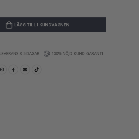
Poster - P
LÄGG TILL I KUNDVAGNEN
LEVERANS 3-5 DAGAR
100% NÖJD-KUND-GARANTI