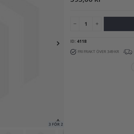
149,00 Kr
ID
4118
FRI FRAKT ÖVER 349 KR