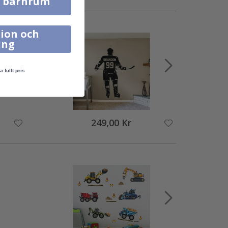
l barnrum
ion och
ing
a fullt pris
249,00 Kr