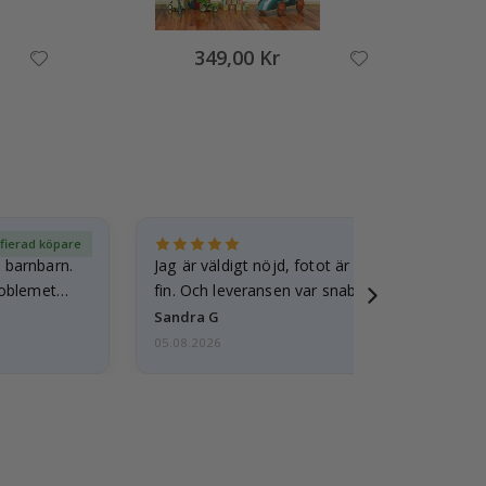
349,00 Kr
ifierad köpare
Ver
t barnbarn.
Jag är väldigt nöjd, fotot är välgjort och ram
roblemet
fin. Och leveransen var snabb.
Sandra G
05.08.2026