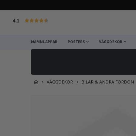
4.1
Baserat på 1025 betyg
NAMNLAPPAR
POSTERS
VÄGGDEKOR
VÄGGDEKOR
BILAR & ANDRA FORDON
Du kanske också gillar det
Hoppa
till
slutet
av
bildgalleriet