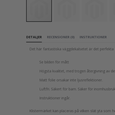
Hoppa
till
DETALJER
RECENSIONER
(
0
)
INSTRUKTIONER
början
av
Det här fantastiska väggdekalsetet är det perfekta sä
bildgalleriet
Se bilden för mått
Högsta kvalitet, med trogen återgivning av d
Matt folie orsakar inte ljusreflektioner.
Luftfri. Säkert för barn. Säker för inomhusbruk
Instruktioner ingår.
Klistermärket kan placeras på vilken slät yta som he