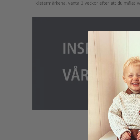
klistermärkena, vänta 3 veckor efter att du målat v