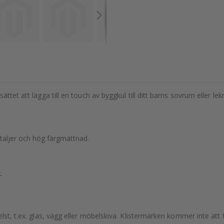
ttet att lägga till en touch av byggkul till ditt barns sovrum eller le
etaljer och hög färgmättnad.
.
lst, t.ex. glas, vägg eller möbelskiva. Klistermärken kommer inte att f