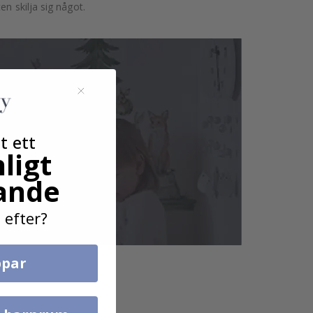
n skilja sig något.
t ett
ligt
ande
 efter?
par