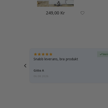
249,00 Kr
fierad köpare
Veri
dotter var
Snabb leverans, bra produkt
Gitte A
06.08.2026