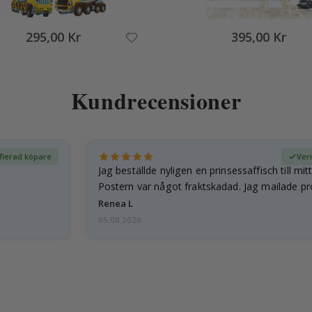
295,00 Kr
395,00 Kr
Kundrecensioner
fierad köpare
Ver
Jag beställde nyligen en prinsessaffisch till mit
Postern var något fraktskadad. Jag mailade p
och…
Renea L
05.08.2026