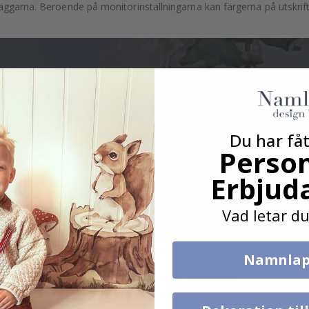
äggarna. Beroende på monitorinställningarna kan färgerna på utskrifte
Du har fåt
Person
Erbjud
Vad letar du
Verklig inspiration från våra glada kunder!
Namnlap
Tagga ditt med #namly_design