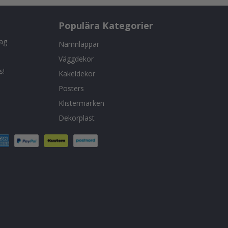
Populära Kategorier
tag
Namnlappar
Väggdekor
s!
Kakeldekor
Posters
Klistermärken
Dekorplast