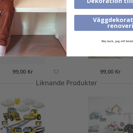
Dekoration til
Andra köpte också
Väggdekorat
renover
Nej tack, jag vill betal
99,00 Kr
99,00 Kr
Liknande Produkter