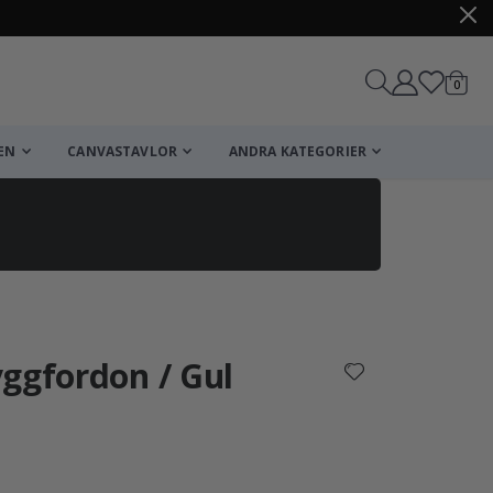
artikl
0
Kundv
EN
CANVASTAVLOR
ANDRA KATEGORIER
Kundvagn
Till kassan
ggfordon / Gul