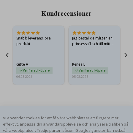
Kundrecensioner
Snabb leverans, bra
Jag beställde nyligen en
Jag
produkt
prinsessaffisch till mitt
är
t.
barnbarn. Postern var
oc
något fraktskadad. Jag
va
äg
mailade problemet och…
Gitte A
Renea L
Sa
Verifierad köpare
Verifierad köpare
06.08.2026
05.08.2026
05.
Vi använder cookies för att få våra webbplatser att fungera mer
NAMLY DESIGN NYHETSBREV
effektivt, anpassa din användarupplevelse och analysera trafiken på
Var först med de senaste nyheterna och ta del av våra
våra webbplatser. Tredje parter, såsom Googles tjänster, kan också