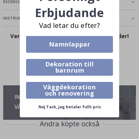
RECENSIONER
(
0
)
Erbjudande
INSTRUKTIONER
Vad letar du efter?
Verklig inspiration från våra glada kunder!
Namnlappar
Tagga ditt med #namly_design
Dekoration till
barnrum
Väggdekoration
och renovering
Nej Tack, jag betalar fullt pris
Andra köpte också