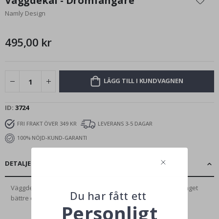
Väggdekal - Drömfångare
början
Namly Design
av
bildgalleriet
495,00 kr
LÄGG TILL I KUNDVAGNEN
ID
3724
FRI FRAKT ÖVER 349 KR
LEVERANS 3-5 DAGAR
100% NÖJD-KUND-GARANTI
DETALJER
Väggdekaler är ett bra sätt att dekorera ditt rum, det finns inget
Du har fått ett
bättre och enklare sätt...
Läs mer
Personligt