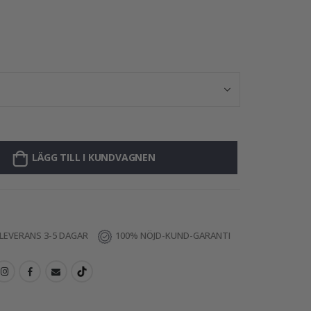
Poster - Abstr
LÄGG TILL I KUNDVAGNEN
LEVERANS 3-5 DAGAR
100% NÖJD-KUND-GARANTI