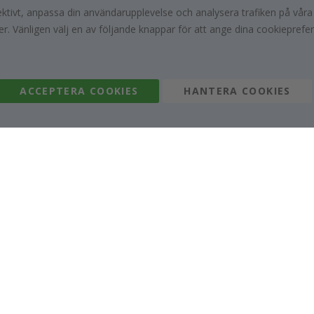
fektivt, anpassa din användarupplevelse och analysera trafiken på vår
r. Vänligen välj en av följande knappar för att ange dina cookieprefe
ACCEPTERA COOKIES
HANTERA COOKIES
595,00 Kr
395,00 Kr
Kundrecensioner
ifierad köpare
Ver
t barnbarn.
Jag är väldigt nöjd, fotot är välgjort och rame
roblemet
fin. Och leveransen var snabb.
Sandra G
05.08.2026