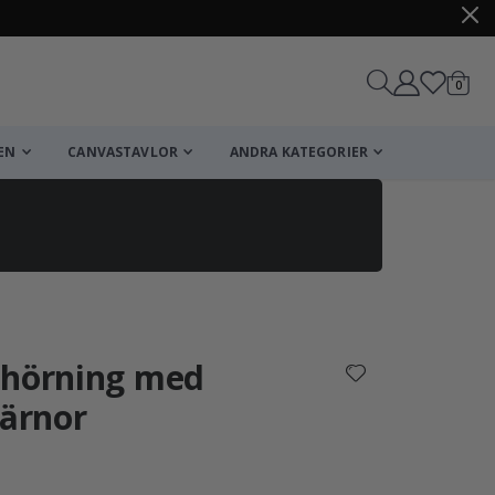
artikl
0
Kundv
EN
CANVASTAVLOR
ANDRA KATEGORIER
Kundvagn
Till kassan
nhörning med
järnor