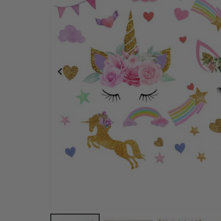
Väggdekal - Ballerina och Unicorn