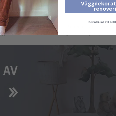
Väggdekorat
.
renover
Nej tack, jag vill betal
lst, t.ex. glas, vägg eller möbelskiva. Klistermärken kommer inte att f
äggarna. Beroende på monitorinställningarna kan färgerna på utskrifte