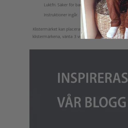
Luktfri. Säker för barn. Säker för inomhusbruk
Instruktioner ingår.
Klistermärket kan placeras på vilken slät yta som he
klistermärkena, vänta 3 veckor efter att du målat v