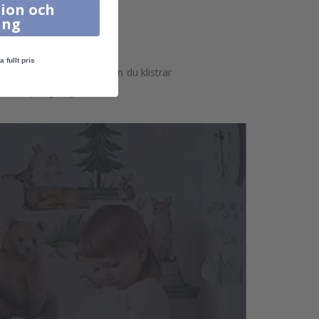
ion och
ing
a fullt pris
astna på grova ytor. Innan du klistrar
n skilja sig något.