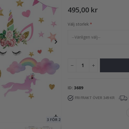
495,00 kr
Välj storlek
249,00 Kr
ID
3689
FRI FRAKT ÖVER 349 KR