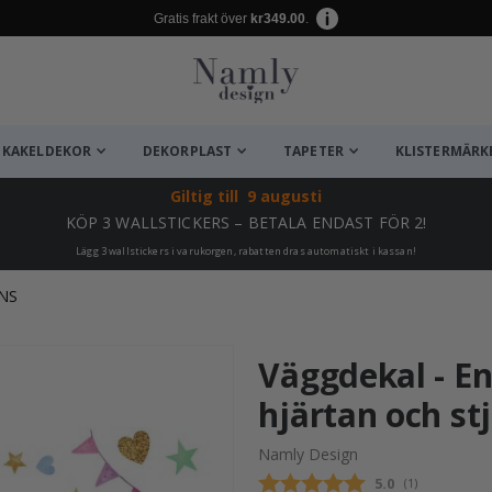
Gratis frakt över
kr349.00
.
KAKELDEKOR
DEKORPLAST
TAPETER
KLISTERMÄRK
Giltig till
9 augusti
KÖP 3 WALLSTICKERS – BETALA ENDAST FÖR 2!
Lägg 3 wallstickers i varukorgen, rabatten dras automatiskt i kassan!
NS
ta ✔
Väggdekal - E
hjärtan och st
Namly Design
Snittbetyg:
5.0
(
röster:
1
)