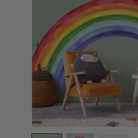
Regnbåge och Stjärnor Barnkammare Tapet