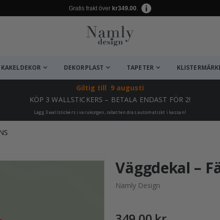
Gratis frakt över
kr349.00
.
KAKELDEKOR
DEKORPLAST
TAPETER
KLISTERMÄRK
Giltig till
9 augusti
KÖP 3 WALLSTICKERS – BETALA ENDAST FÖR 2!
Lägg 3 wallstickers i varukorgen, rabatten dras automatiskt i kassan!
NS
ta ✔
Väggdekal – F
Namly Design
349,00 kr