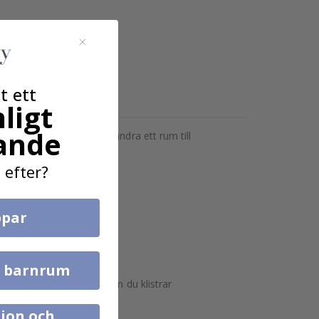
t ett
ligt
ande
stermärken kommer att förändra ett rum till
 efter?
par
l barnrum
astna på grova ytor. Innan du klistrar
n skilja sig något.
ion och