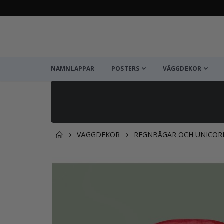
NAMNLAPPAR
POSTERS
VÄGGDEKOR
VÄGGDEKOR
REGNBÅGAR OCH UNICOR
Du kanske också gillar det
Hoppa
till
slutet
av
bildgalleriet