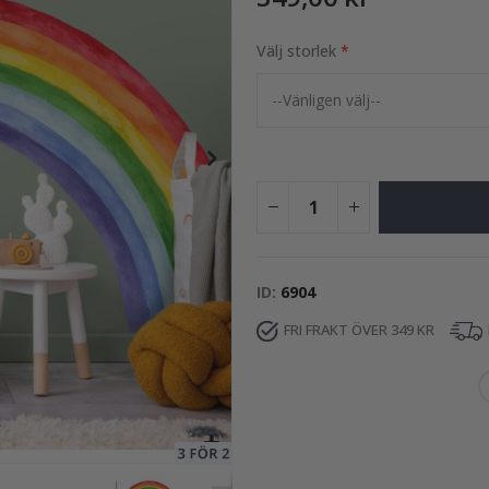
Välj storlek
249,00 Kr
ID
6904
FRI FRAKT ÖVER 349 KR