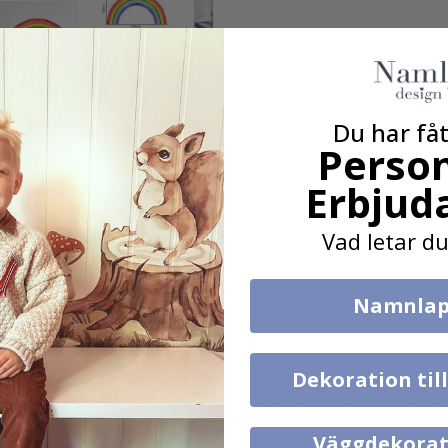
Du har fåt
Person
Erbjud
et finns inget bättre och enklare sätt att helt förvandla en vägg. Kli
Vad letar du
Namnlap
Dekoration til
lst, t.ex. glas, vägg eller möbelskiva. Klistermärken kommer inte att f
äggarna. Beroende på monitorinställningarna kan färgerna på utskrifte
Väggdekorat