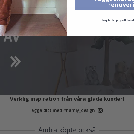
renover
Nej tack, jag vill betal
Verklig inspiration från våra glada kunder!
Tagga ditt med #namly_design
Andra köpte också