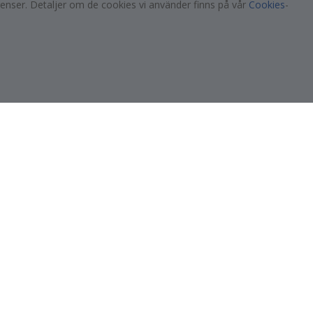
renser. Detaljer om de cookies vi använder finns på vår
Cookies
-
349,00 Kr
Populära Kategorier
tag
Namnlappar
Väggdekor
s!
Kakeldekor
Posters
Klistermärken
Dekorplast