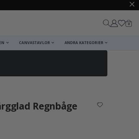
artikl
0
Kundv
EN
CANVASTAVLOR
ANDRA KATEGORIER
Kundvagn
Till kassan
ärgglad Regnbåge