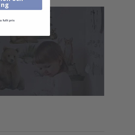
ing
a fullt pris