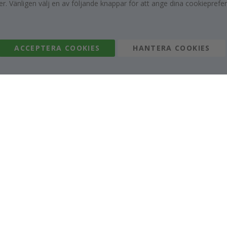
r. Vänligen välj en av följande knappar för att ange dina cookieprefe
399,00 Kr
295,00 Kr
ACCEPTERA COOKIES
HANTERA COOKIES
Om oss
Cookies
Vanliga frågor
Lösningar för före
Kontakta oss
#yesnamly
Retur, ångerrätt & reklamation
Samarbeta med os
Villkor
Recensioner
Inspiration
Instruktioner
Namly Design AB
|
ORG: 559216-9097
Terminalgatan 9, 23261 Arlöv, Sverige
|
info@namly.se