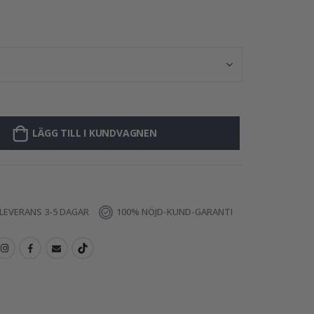
Väggdekal - Par
LÄGG TILL I KUNDVAGNEN
LEVERANS 3-5 DAGAR
100% NÖJD-KUND-GARANTI