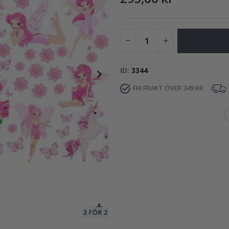
195,00 Kr
ID
3344
FRI FRAKT ÖVER 349 KR