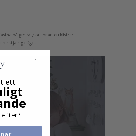
astna på grova ytor. Innan du klistrar
n skilja sig något.
t ett
ligt
ande
 efter?
par