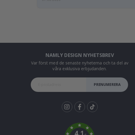
NAMLY DESIGN NYHETSBREV
Var först med de senaste nyheterna och ta del av
våra exklusiva erbjudanden.
PRENUMERERA
Tik
To
k
4.1
/5