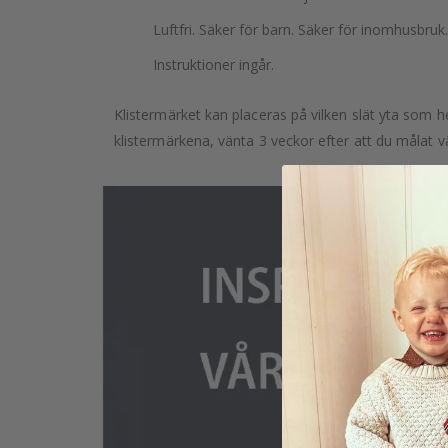
Luftfri. Säker för barn. Säker för inomhusbruk.
Instruktioner ingår.
Klistermärket kan placeras på vilken slät yta som he
klistermärkena, vänta 3 veckor efter att du målat v