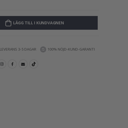
Väggdekal - Dju
LÄGG TILL I KUNDVAGNEN
LEVERANS 3-5 DAGAR
100% NÖJD-KUND-GARANTI