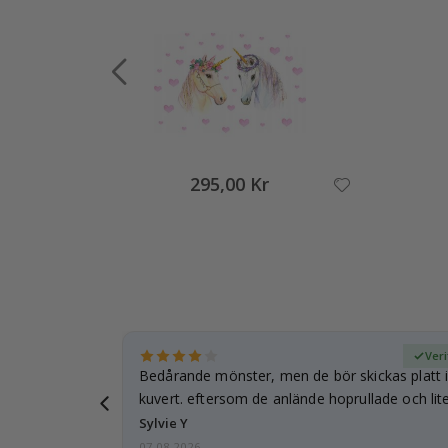
295,00 Kr
fierad köpare
Veri
Bedårande mönster, men de bör skickas platt i 
kuvert. eftersom de anlände hoprullade och lite
…
Sylvie Y
07.08.2026