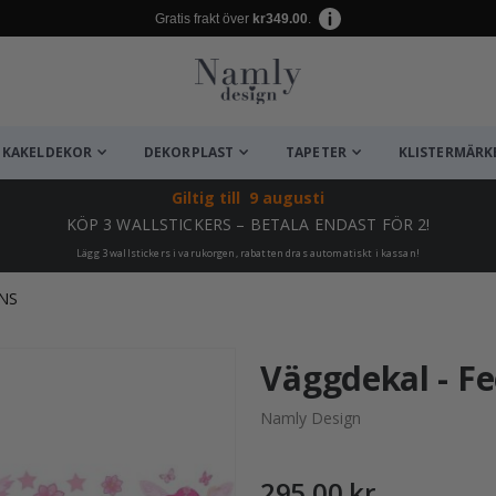
Gratis frakt över
kr349.00
.
KAKELDEKOR
DEKORPLAST
TAPETER
KLISTERMÄRK
Giltig till
9 augusti
KÖP 3 WALLSTICKERS – BETALA ENDAST FÖR 2!
Lägg 3 wallstickers i varukorgen, rabatten dras automatiskt i kassan!
NS
ta ✔
Väggdekal - Fe
Namly Design
295,00 kr