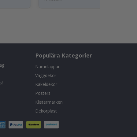
Populära Kategorier
tag
Namnlappar
Väggdekor
s!
Kakeldekor
Posters
Klistermärken
Dekorplast