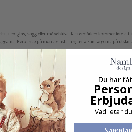
lst, t.ex. glas, vägg eller möbelskiva. Klistermärken kommer inte att f
äggarna. Beroende på monitorinställningarna kan färgerna på utskrifte
Du har fåt
Person
Erbjud
Vad letar du
Namnlap