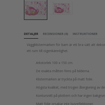
Hoppa
till
DETALJER
RECENSIONER
(
0
)
INSTRUKTIONER
början
av
Väggklistermärken för barn är ett bra sätt att deko
bildgalleriet
ett rum till oigenkännlighet.
Arkstorlek 100 x 150 cm.
De exakta måtten finns på bilderna.
Klistermärken är tryckta på matt folie.
Högsta kvalitet, med trogen återgivning av d
Kontursnitt på plottern och har ingen bakgrun
Matt folie orsakar inte ljusreflektioner.