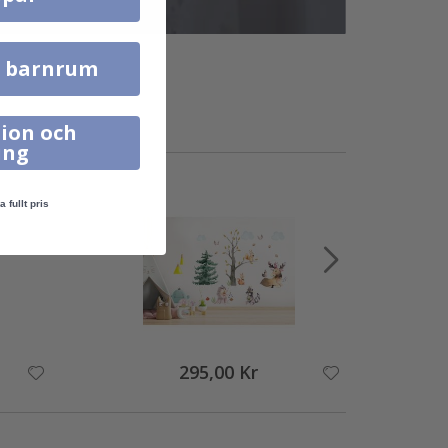
l barnrum
ion och
ing
a fullt pris
295,00 Kr