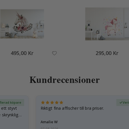
495,00 Kr
295,00 Kr
Kundrecensioner
fierad köpare
Ver
ett styvt
Riktigt fina affischer till bra priser.
 skrynkliga,
Amalie W
07.08.2026