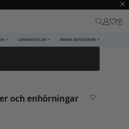
artikl
0
Kundv
EN
CANVASTAVLOR
ANDRA KATEGORIER
Kundvagn
Till kassan
er och enhörningar