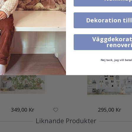
Verklig inspiration från våra glada kunder!
Dekoration til
Tagga ditt med #namly_design
Väggdekorat
Andra köpte också
renover
Nej tack, jag vill betal
349,00 Kr
295,00 Kr
Liknande Produkter