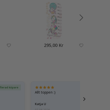
295,00 Kr
ifierad köpare
Ver
Allt toppen :)
Katja U
07.08.2026