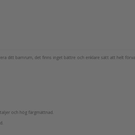
rera ditt barnrum, det finns inget bättre och enklare sätt att helt f
etaljer och hög färgmättnad.
d.