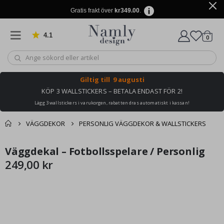
Gratis frakt över
kr349.00
.
4.1
Baserat på 1032 betyg
artikl
0
Kundv
Giltig till
9 augusti
KÖP 3 WALLSTICKERS – BETALA ENDAST FÖR 2!
Lägg 3 wallstickers i varukorgen, rabatten dras automatiskt i kassan!
VÄGGDEKOR
PERSONLIG VÄGGDEKOR & WALLSTICKERS
Du kanske också
Väggdekal – Fotbollsspelare / Personlig
Kundvagn
Hoppa
Hoppa
gillar detta ✔
till
till
249,00 kr
Till kassan
slutet
början
av
av
bildgalleriet
bildgalleriet