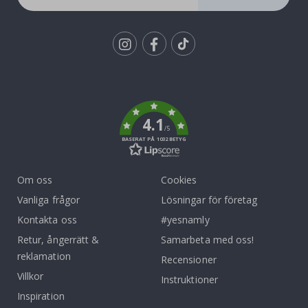
Tik
To
k
4.1
/5
BASERAT PÅ 1032 BETYG
Om oss
Cookies
Vanliga frågor
Lösningar för företag
Kontakta oss
#yesnamly
Retur, ångerrätt &
Samarbeta med oss!
reklamation
Recensioner
Villkor
Instruktioner
Inspiration