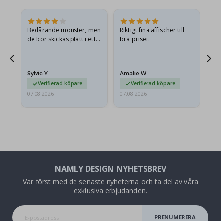
Bedårande mönster, men
Riktigt fina affischer till
All
de bör skickas platt i ett
bra priser.
styvt kuvert. eftersom de
anlände hoprullade och
lite skrynkliga,…
Sylvie Y
Amalie W
Ka
Verifierad köpare
Verifierad köpare
07.08.2026
07.08.2026
07.
NAMLY DESIGN NYHETSBREV
Var först med de senaste nyheterna och ta del av våra
exklusiva erbjudanden.
PRENUMERERA