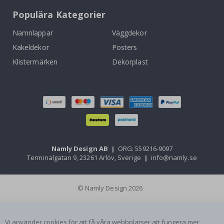
Populära Kategorier
Namnlappar
Väggdekor
Kakeldekor
Posters
Klistermärken
Dekorplast
Namly Design AB
|
ORG: 559216-9097
Terminalgatan 9, 23261 Arlöv, Sverige
|
info@namly.se
© Namly Design 2026
Vi använder cookies för att få våra webbplatser att fungera mer