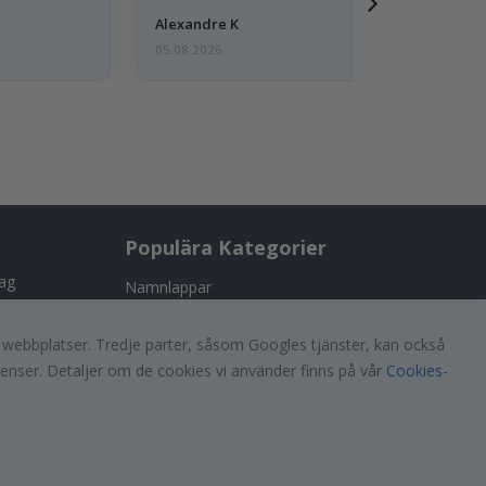
Alexandre K
05.08.2026
Populära Kategorier
tag
Namnlappar
Väggdekor
a webbplatser. Tredje parter, såsom Googles tjänster, kan också
s!
Kakeldekor
renser. Detaljer om de cookies vi använder finns på vår
Cookies
-
Posters
Klistermärken
Dekorplast