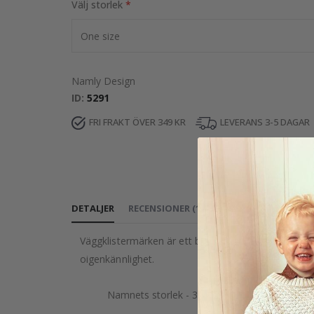
Välj storlek
Namly Design
ID
5291
FRI FRAKT ÖVER 349 KR
LEVERANS 3-5 DAGAR
DETALJER
RECENSIONER
(
1
)
INSTRUKTIONER
Väggklistermärken är ett bra sätt att dekorera ditt 
oigenkännlighet.
Namnets storlek - 30 x 20 cm (beror på stor