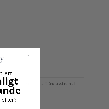
t ett
ligt
g. Klistermärken kommer att förändra ett rum till
ande
 efter?