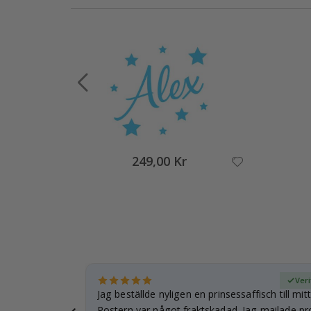
249,00 Kr
fierad köpare
Ver
. hon älskar
Jag beställde nyligen en prinsessaffisch till mit
väl…
Postern var något fraktskadad. Jag mailade p