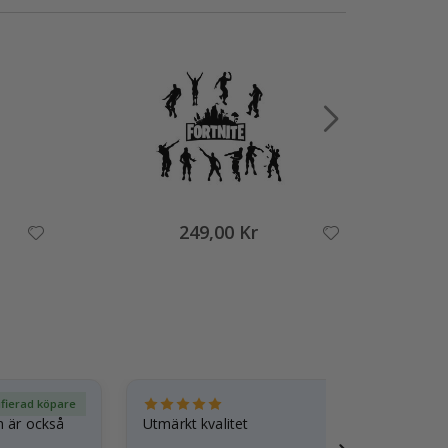
249,00 Kr
ifierad köpare
Ver
n är också
Utmärkt kvalitet