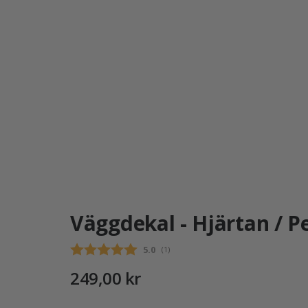
Väggdekal - Hjärtan / P
Snittbetyg:
5.0
(
röster:
1
)
249,00 kr