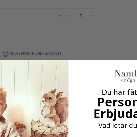
100% NÖJD-KUND-GARANTI
Du har fåt
Person
rum, det finns inget bättre och enklare sätt att helt förvandla en väg
Erbjud
Vad letar du
leken på namnet)