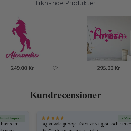
Liknande Produkter
249,00 Kr
295,00 Kr
Kundrecensioner
ifierad köpare
Ver
t barnbarn.
Jag är väldigt nöjd, fotot är välgjort och rame
roblemet
fin. Och leveransen var snabb.