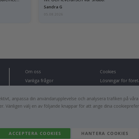
Sandra G
05.08.2026
Om oss
Cookies
Vanliga frågor
Lösningar för före
Kontakta oss
#yesnamly
fektivt, anpassa din användarupplevelse och analysera trafiken på vår
Retur, ångerrätt & reklamation
Samarbeta med os
r. Vänligen välj en av följande knappar för att ange dina cookieprefe
Villkor
Recensioner
Inspiration
Instruktioner
ACCEPTERA COOKIES
HANTERA COOKIES