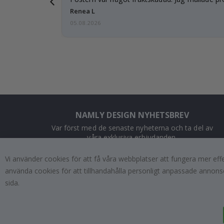
och…
Renea L
05.08.2026
NAMLY DESIGN NYHETSBREV
Var först med de senaste nyheterna och ta del av
våra exklusiva erbjudanden.
Vi använder cookies för att få våra webbplatser att fungera mer ef
PRENUMERERA
använda cookies för att tillhandahålla personligt anpassade annonse
sida.
Tik