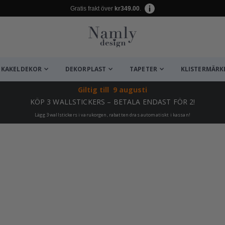
Gratis frakt över
kr349.00
.
KAKELDEKOR
DEKORPLAST
TAPETER
KLISTERMÄRK
Giltig till
9 augusti
KÖP 3 WALLSTICKERS – BETALA ENDAST FÖR 2!
Lägg 3 wallstickers i varukorgen, rabatten dras automatiskt i kassan!
ta ✔