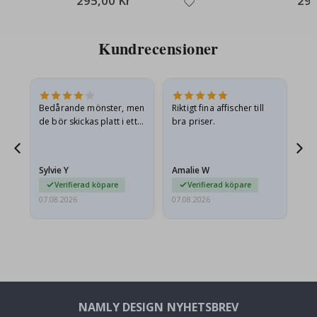
295,00 Kr
295
Kundrecensioner
Bedårande mönster, men
Riktigt fina affischer till
All
de bör skickas platt i ett
bra priser.
styvt kuvert. eftersom de
anlände hoprullade och
lite skrynkliga,…
Sylvie Y
Amalie W
Ka
Verifierad köpare
Verifierad köpare
07.08.2026
07.08.2026
07.
NAMLY DESIGN NYHETSBREV