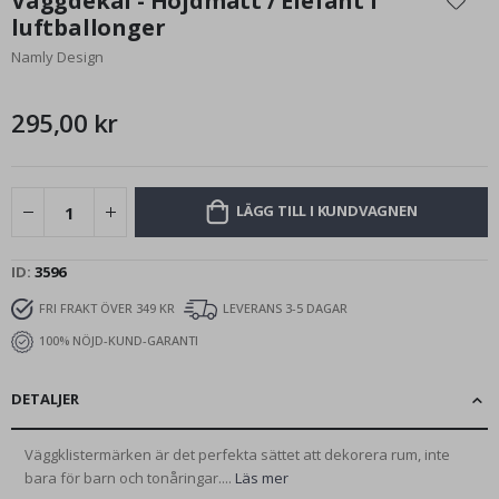
Väggdekal - Höjdmått / Elefant i
början
luftballonger
av
Namly Design
bildgalleriet
295,00 kr
LÄGG TILL I KUNDVAGNEN
ID
3596
FRI FRAKT ÖVER 349 KR
LEVERANS 3-5 DAGAR
100% NÖJD-KUND-GARANTI
DETALJER
Väggklistermärken är det perfekta sättet att dekorera rum, inte
bara för barn och tonåringar....
Läs mer