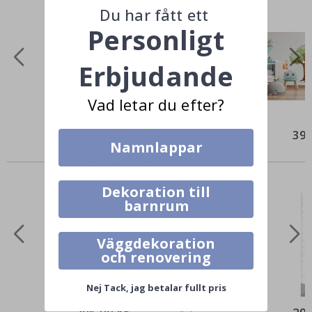
Du har fått ett
Personligt
Erbjudande
Vad letar du efter?
349,00 Kr
395
Namnlappar
Liknande Produkter
Dekoration till
barnrum
Väggdekoration
och renovering
Nej Tack, jag betalar fullt pris