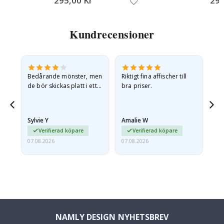
295,00 Kr
295
Kundrecensioner
Bedårande mönster, men
Riktigt fina affischer till
All
de bör skickas platt i ett
bra priser.
styvt kuvert. eftersom de
anlände hoprullade och
lite skrynkliga,…
Sylvie Y
Amalie W
Ka
Verifierad köpare
Verifierad köpare
07.08.2026
07.08.2026
07.
NAMLY DESIGN NYHETSBREV