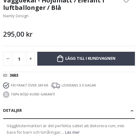
Väggdekal - Höjdmått / Elefant i
början
luftballonger / Blå
av
Namly Design
bildgalleriet
295,00 kr
LÄGG TILL I KUNDVAGNEN
ID
3603
FRI FRAKT ÖVER 349 KR
LEVERANS 3-5 DAGAR
100% NÖJD-KUND-GARANTI
DETALJER
Väggklistermärken är det perfekta sättet att dekorera rum, inte
bara för barn och tonåringar....
Läs mer