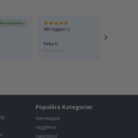
ifierad köpare
Ver
Allt toppen :)
Katja U
07.08.2026
Populära Kategorier
tag
Namnlappar
Väggdekor
s!
Kakeldekor