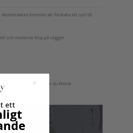
g. Klistermärken kommer att förändra ett rum till
nsport och monteras ihop på väggen.
astna på grova ytor. Innan du klistrar
n skilja sig något.
t ett
ligt
ande