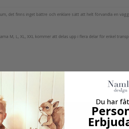
rum, det finns inget bättre och enklare sätt att helt förvandla en väg
rlekarna M, L, XL, XXL kommer att delas upp i flera delar för enkel tra
lst, t.ex. glas, vägg eller möbelskiva. Klistermärken kommer inte att f
äggarna. Beroende på monitorinställningarna kan färgerna på utskrifte
Du har fåt
Person
Erbjud