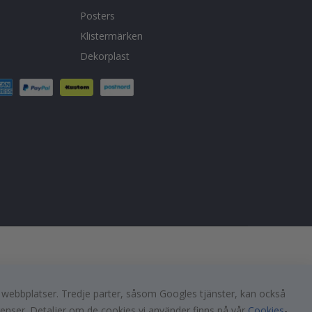
Posters
Klistermärken
Dekorplast
a webbplatser. Tredje parter, såsom Googles tjänster, kan också
renser. Detaljer om de cookies vi använder finns på vår
Cookies
-