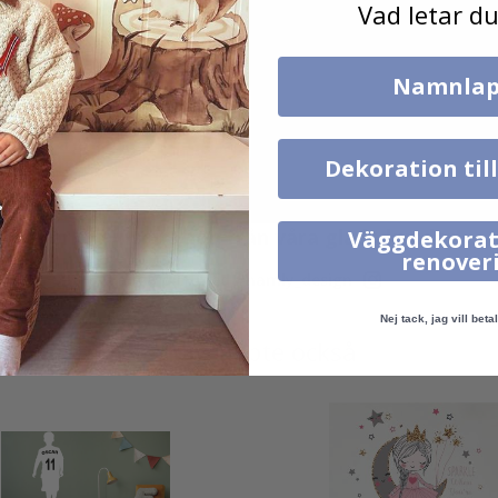
Vad letar du
Namnlap
Dekoration til
Verklig inspiration från våra glada kunder!
Väggdekorat
renover
Tagga ditt med #namly_design
Nej tack, jag vill betal
Andra köpte också