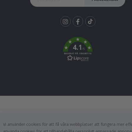
Tik
To
k
4.1
/5
BASERAT PÅ 1030 BETYG
Vi använder cookies för att få våra webbplatser att fungera mer ef
använda cookies för att tillhandahålla personligt anpassade annonse