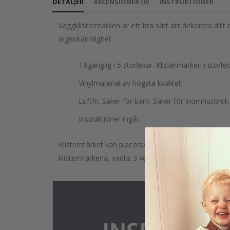
DETALJER
RECENSIONER
(
0
)
INSTRUKTIONER
Väggklistermärken är ett bra sätt att dekorera ditt 
oigenkännlighet.
Tillgänglig i 5 storlekar. Klistermärken i sto
Vinylmaterial av högsta kvalitet.
Luftfri. Säker för barn. Säker för inomhusbruk.
Instruktioner ingår.
Klistermärket kan placeras på vilken slät yta som he
klistermärkena, vänta 3 veckor efter att du målat v