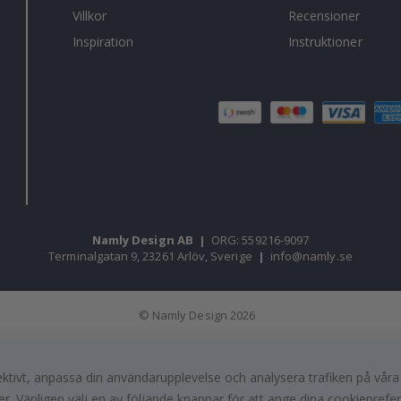
Villkor
Recensioner
Inspiration
Instruktioner
Namly Design AB
|
ORG: 559216-9097
Terminalgatan 9, 23261 Arlöv, Sverige
|
info@namly.se
© Namly Design 2026
fektivt, anpassa din användarupplevelse och analysera trafiken på vår
r. Vänligen välj en av följande knappar för att ange dina cookieprefe