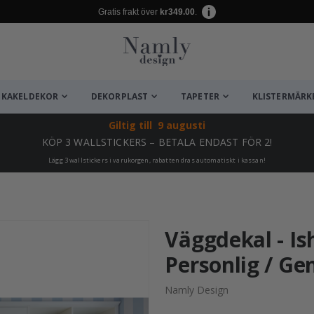
Gratis frakt över
kr349.00
.
KAKELDEKOR
DEKORPLAST
TAPETER
KLISTERMÄRK
Giltig till
9 augusti
KÖP 3 WALLSTICKERS – BETALA ENDAST FÖR 2!
Lägg 3 wallstickers i varukorgen, rabatten dras automatiskt i kassan!
ta ✔
Väggdekal - Is
Personlig / Ge
Namly Design