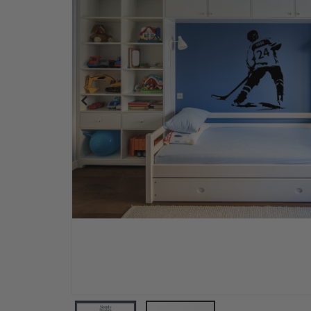
Personlig Poster - Familj Svartvitt Fotokollage - 