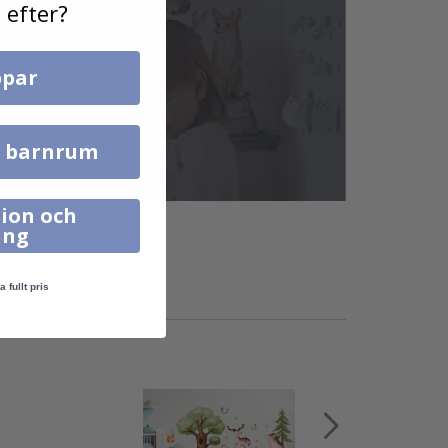
 efter?
par
l barnrum
ion och
ing
a fullt pris