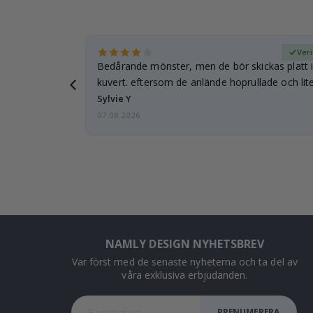
fierad köpare
Veri
Bedårande mönster, men de bör skickas platt i 
kuvert. eftersom de anlände hoprullade och lite
…
Sylvie Y
07.08.2026
NAMLY DESIGN NYHETSBREV
Var först med de senaste nyheterna och ta del av
våra exklusiva erbjudanden.
PRENUMERERA