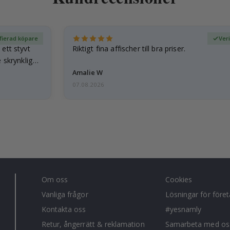
fierad köpare
Ver
ett styvt
Riktigt fina affischer till bra priser.
 skrynkliga,
Amalie W
07.08.2026
Om oss
Cookies
Vanliga frågor
Lösningar för före
Kontakta oss
#yesnamly
Retur, ångerrätt & reklamation
Samarbeta med os