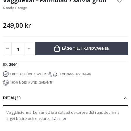
Väggdekal - Palmblad / Salvia grön
början
Namly Design
av
bildgalleriet
249,00 kr
LÄGG TILL I KUNDVAGNEN
ID
2964
FRI FRAKT ÖVER 349 KR
LEVERANS 3-5 DAGAR
100% NÖJD-KUND-GARANTI
DETALJER
Väggklistermärken är ett bra sätt att dekorera ditt rum, det finns
inget bättre och enklare...
Läs mer