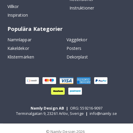
Villkor
Instruktioner
Inspiration
Populära Kategorier
Namnlappar
Väggdekor
Kakeldekor
Posters
Klistermärken
Dekorplast
Namly Design AB
|
ORG: 559216-9097
Terminalgatan 9, 23261 Arlöv, Sverige
|
info@namly.se
© Namly Design 2026