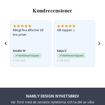
Kundrecensioner
v
Riktigt fina affischer till
Allt toppen :)
Sn
bra priser.
pr
jd
Amalie W
Katja U
Gi
ma…
Verifierad köpare
Verifierad köpare
07.08.2026
07.08.2026
06.
NAMLY DESIGN NYHETSBREV
Var först med de senaste nyheterna och ta del av våra