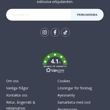
exklusiva erbjudanden.
PRENUMERERA
Tik
To
k
4.1
/5
BASERAT PÅ 1029 BETYG
Om oss
Cookies
Vanliga frågor
Lösningar för företag
Kontakta oss
#yesnamly
Retur, ångerrätt &
Samarbeta med oss!
reklamation
Recensioner