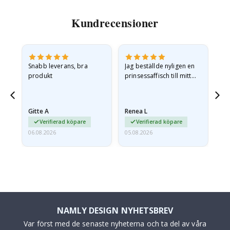
Kundrecensioner
Snabb leverans, bra
Jag beställde nyligen en
Jag
produkt
prinsessaffisch till mitt
är
t.
barnbarn. Postern var
oc
något fraktskadad. Jag
va
äg
mailade problemet och…
Gitte A
Renea L
Sa
Verifierad köpare
Verifierad köpare
06.08.2026
05.08.2026
05.
NAMLY DESIGN NYHETSBREV
Var först med de senaste nyheterna och ta del av våra