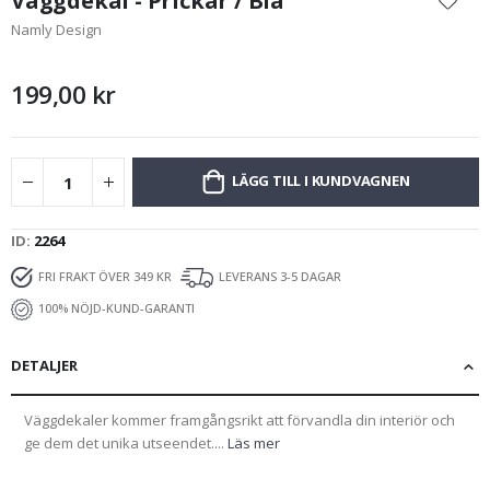
Väggdekal - Prickar / Blå
början
Namly Design
av
bildgalleriet
199,00 kr
LÄGG TILL I KUNDVAGNEN
ID
2264
FRI FRAKT ÖVER 349 KR
LEVERANS 3-5 DAGAR
100% NÖJD-KUND-GARANTI
DETALJER
Väggdekaler kommer framgångsrikt att förvandla din interiör och
ge dem det unika utseendet....
Läs mer