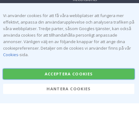
Villkor
Instruktioner
Inspiration
Vi använder cookies för att få våra webbplatser att fungera mer
effektivt, anpassa din användarupplevelse och analysera trafiken på
våra webbplatser. Tredje parter, såsom Googles tjänster, kan också
Populära Kategorier
använda cookies för att tillhandahålla personligt anpassade
Namnlappar
Väggdekor
annonser. Vänligen välj en av följande knappar för att ange dina
cookiepreferenser. Detaljer om de cookies vi använder finns på vår
Kakeldekor
Posters
Cookies
-sida.
Klistermärken
Dekorplast
ACCEPTERA COOKIES
HANTERA COOKIES
Namly Design AB
|
ORG: 559216-9097
Terminalgatan 9, 23261 Arlöv, Sverige
|
info@namly.se
© Namly Design 2026