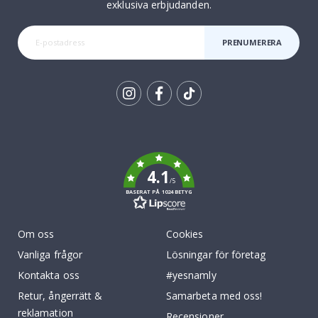
exklusiva erbjudanden.
PRENUMERERA
Tik
To
k
4.1
/5
BASERAT PÅ 1024 BETYG
Om oss
Cookies
Vanliga frågor
Lösningar för företag
Kontakta oss
#yesnamly
Retur, ångerrätt &
Samarbeta med oss!
reklamation
Recensioner