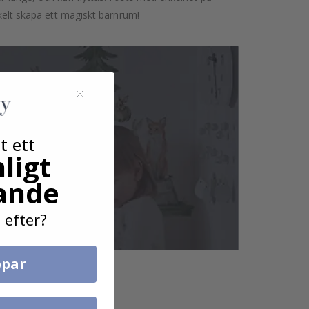
nkelt skapa ett magiskt barnrum!
t ett
ligt
ande
 efter?
par