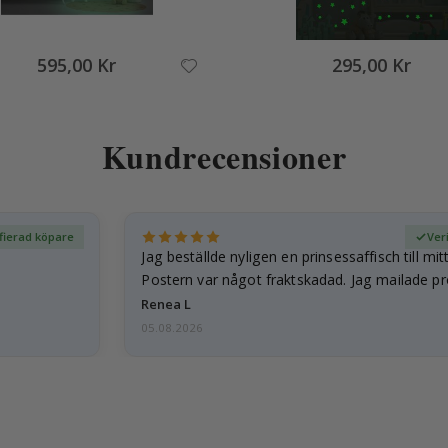
595,00 Kr
295,00 Kr
Kundrecensioner
ifierad köpare
Ver
Jag beställde nyligen en prinsessaffisch till mit
Postern var något fraktskadad. Jag mailade p
och…
Renea L
05.08.2026