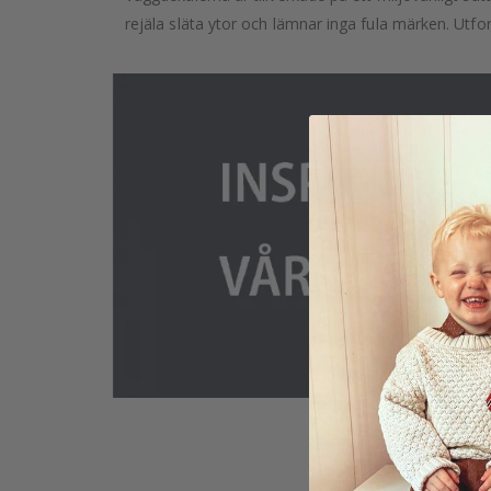
rejäla släta ytor och lämnar inga fula märken. Utfor