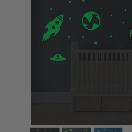
Tapet - Lekfullt Himmeläventyr