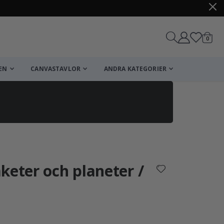
artikl
0
Kundv
EN
CANVASTAVLOR
ANDRA KATEGORIER
Kundvagn
Till kassan
keter och planeter /