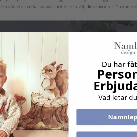
ska vårt stora urval av wallstickers och välj dina favoriter. Du kan e
Du har fåt
Person
Erbjud
Vad letar du
Verklig inspiration från våra glada kunder!
Namnlap
Tagga ditt med #namly_design