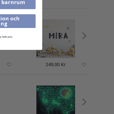
l barnrum
ion och
ing
a fullt pris
249,00 Kr