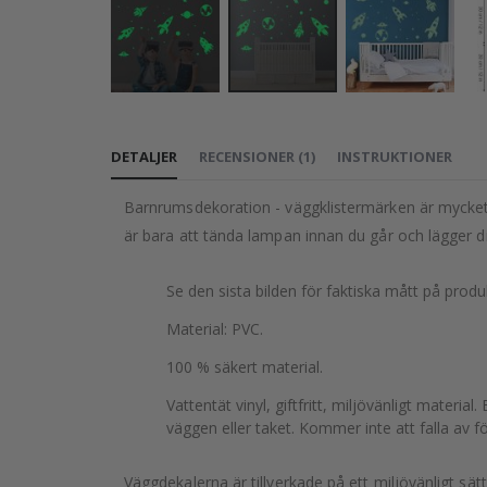
Hoppa
till
DETALJER
RECENSIONER
(
1
)
INSTRUKTIONER
början
av
Barnrumsdekoration - väggklistermärken är mycket l
bildgalleriet
är bara att tända lampan innan du går och lägger di
Se den sista bilden för faktiska mått på prod
Material: PVC.
100 % säkert material.
Vattentät vinyl, giftfritt, miljövänligt materi
väggen eller taket. Kommer inte att falla av f
Väggdekalerna är tillverkade på ett miljövänligt sä