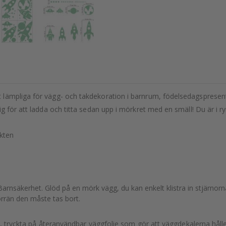
ämpliga för vägg- och takdekoration i barnrum, födelsedagspresenter
g för att ladda och titta sedan upp i mörkret med en smäll! Du är i 
ukten
al. Barnsäkerhet. Glöd på en mörk vägg, du kan enkelt klistra in stjärno
örrän den måste tas bort.
tt, tryckta på återanvändbar väggfolie som gör att väggdekalerna håll