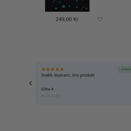
249,00 Kr
fierad köpare
Ver
 tanke på
Snabb leverans, bra produkt
d i förväg
Gitte A
06.08.2026