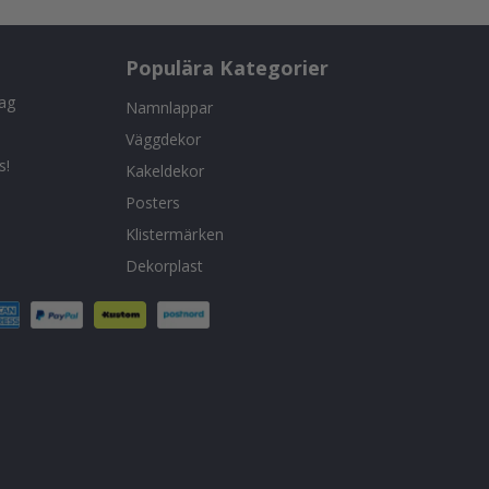
Populära Kategorier
tag
Namnlappar
Väggdekor
s!
Kakeldekor
Posters
Klistermärken
Dekorplast