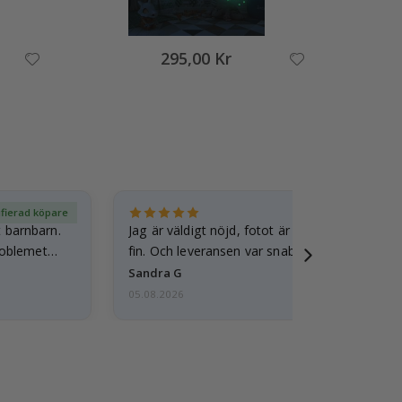
295,00 Kr
ifierad köpare
Ver
t barnbarn.
Jag är väldigt nöjd, fotot är välgjort och ram
roblemet
fin. Och leveransen var snabb.
Sandra G
05.08.2026