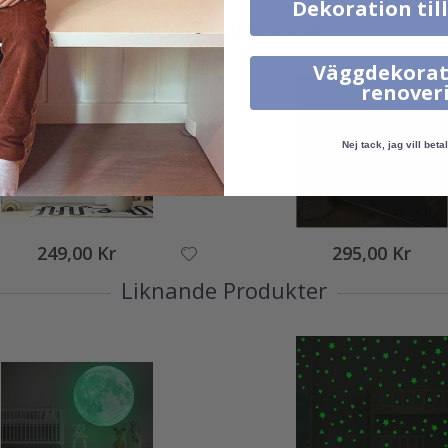
Dekoration til
Andra köpte också
Väggdekorat
renover
Nej tack, jag vill betal
249,00 Kr
295,00 Kr
Liknande Produkter