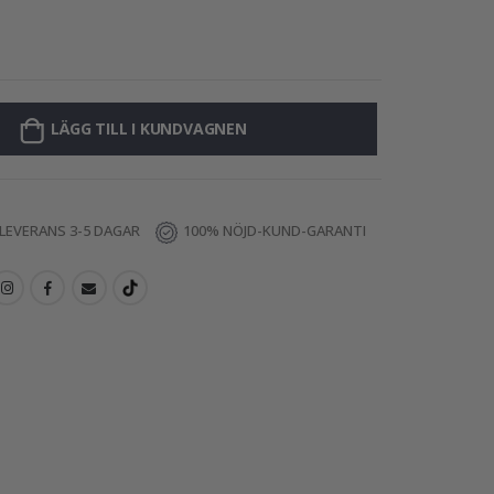
Väggdekal - Fjär
LÄGG TILL I KUNDVAGNEN
LEVERANS 3-5 DAGAR
100% NÖJD-KUND-GARANTI