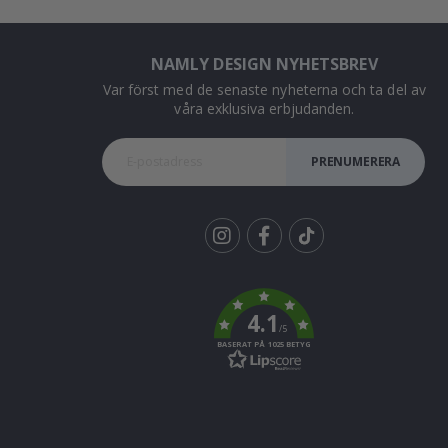
NAMLY DESIGN NYHETSBREV
Var först med de senaste nyheterna och ta del av
våra exklusiva erbjudanden.
PRENUMERERA
Tik
To
k
4.1
/5
BASERAT PÅ 1025 BETYG