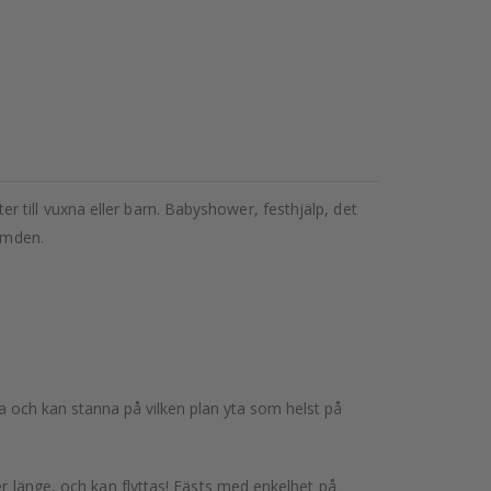
 till vuxna eller barn. Babyshower, festhjälp, det
rymden.
rna och kan stanna på vilken plan yta som helst på
er länge, och kan flyttas! Fästs med enkelhet på