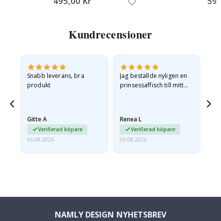
495,00 Kr
595
Kundrecensioner
en
Snabb leverans, bra
Jag beställde nyligen en
Jag
produkt
prinsessaffisch till mitt
är
.
barnbarn. Postern var
oc
något fraktskadad. Jag
va
mailade problemet och…
Gitte A
Renea L
Sa
Verifierad köpare
Verifierad köpare
06.08.2026
05.08.2026
05.
NAMLY DESIGN NYHETSBREV