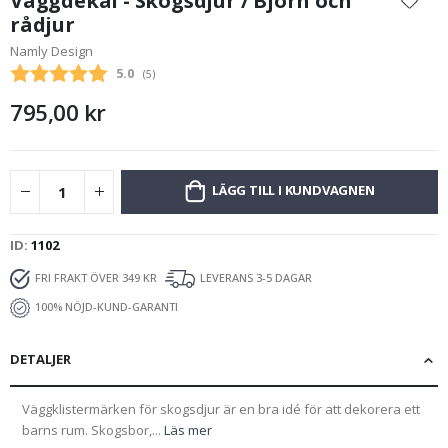
Väggdekal - Skogsdjur / Björn och
början
rådjur
av
Namly Design
bildgalleriet
Snittbetyg:
5.0
(
röster:
5
)
795,00 kr
LÄGG TILL I KUNDVAGNEN
ID
1102
FRI FRAKT ÖVER 349 KR
LEVERANS 3-5 DAGAR
100% NÖJD-KUND-GARANTI
DETALJER
Väggklistermärken för skogsdjur är en bra idé för att dekorera ett
barns rum. Skogsbor,...
Läs mer