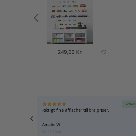
249,00 Kr
fierad köpare
Veri
esenter.
Riktigt fina affischer till bra priser.
 och kommer
Amalie W
07.08.2026