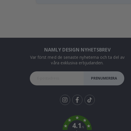
NAMLY DESIGN NYHETSBREV
Var först med de senaste nyheterna och ta del av
våra exklusiva erbjudanden.
PRENUMERERA
Tik
To
k
4.1
/5