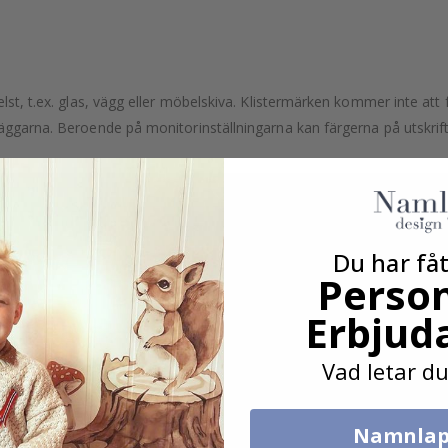
lst, t.ex. glas, vägg eller möbelskiva. Klistermärken kommer inte att f
äggarna. Beroende på monitorinställningarna kan färgerna på utskrifte
Du har fåt
Person
Erbjud
Vad letar du
Namnlap