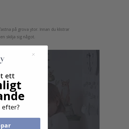
astna på grova ytor. Innan du klistrar
n skilja sig något.
t ett
ligt
ande
 efter?
par