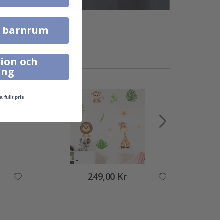
l barnrum
ion och
ing
a fullt pris
249,00 Kr