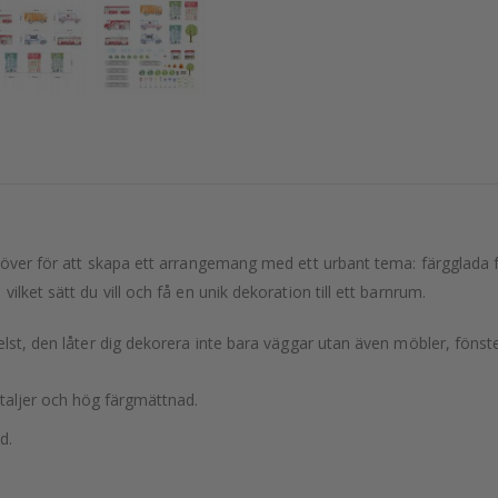
ehöver för att skapa ett arrangemang med ett urbant tema: färgglada f
lket sätt du vill och få en unik dekoration till ett barnrum.
helst, den låter dig dekorera inte bara väggar utan även möbler, föns
etaljer och hög färgmättnad.
d.