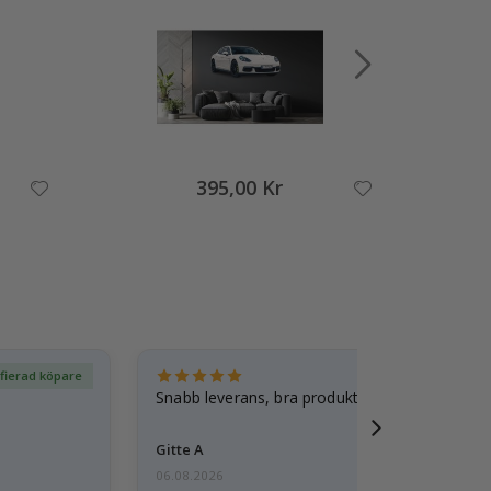
395,00 Kr
ifierad köpare
Ver
Snabb leverans, bra produkt
Gitte A
06.08.2026