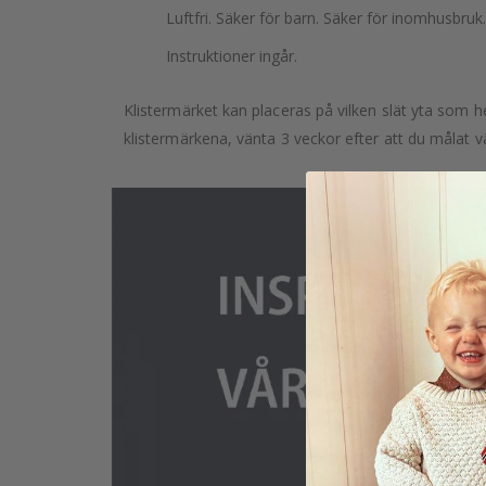
Luftfri. Säker för barn. Säker för inomhusbruk.
Instruktioner ingår.
Klistermärket kan placeras på vilken slät yta som he
klistermärkena, vänta 3 veckor efter att du målat v