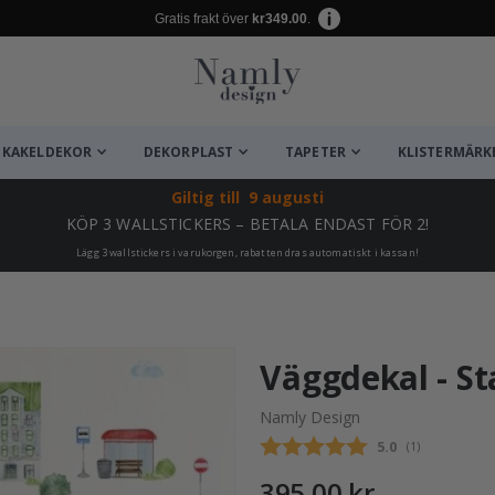
Gratis frakt över
kr349.00
.
KAKELDEKOR
DEKORPLAST
TAPETER
KLISTERMÄRK
Giltig till
9 augusti
KÖP 3 WALLSTICKERS – BETALA ENDAST FÖR 2!
Lägg 3 wallstickers i varukorgen, rabatten dras automatiskt i kassan!
ta ✔
Väggdekal - S
Namly Design
Snittbetyg:
5.0
(
röster:
1
)
395,00 kr