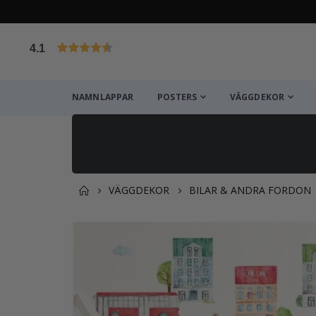
4.1
Baserat på 1029 betyg
NAMNLAPPAR
POSTERS
VÄGGDEKOR
VÄGGDEKOR
BILAR & ANDRA FORDON
Du kanske också gillar det
Hoppa
till
slutet
av
bildgalleriet