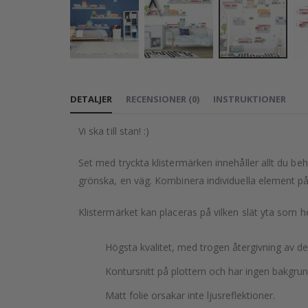
Hoppa
till
DETALJER
RECENSIONER
(
0
)
INSTRUKTIONER
början
av
Vi ska till stan! :)
bildgalleriet
Set med tryckta klistermärken innehåller allt du b
grönska, en väg. Kombinera individuella element på vi
Klistermärket kan placeras på vilken slät yta som 
Högsta kvalitet, med trogen återgivning av d
Kontursnitt på plottern och har ingen bakgrun
Matt folie orsakar inte ljusreflektioner.