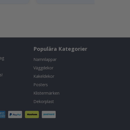
Populära Kategorier
tag
Namnlappar
Väggdekor
s!
Kakeldekor
Posters
Klistermärken
Dekorplast