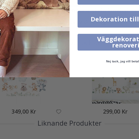
Verklig inspiration från våra glada kunder!
Dekoration til
Tagga ditt med #namly_design
Väggdekorat
Andra köpte också
renover
Nej tack, jag vill betal
349,00 Kr
299,00 Kr
Liknande Produkter