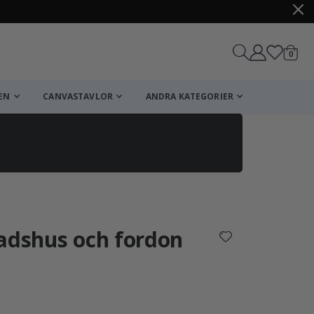
artikl
0
Kundv
EN
CANVASTAVLOR
ANDRA KATEGORIER
Kundvagn
Till kassan
tadshus och fordon