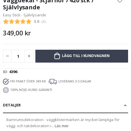
Väggdekal - Stjärnor / 420 stk /
början
Självlysande
av
Easy Stick - Självlysande
bildgalleriet
Snittbetyg:
5.0
(
röster:
1
)
349,00 kr
LÄGG TILL I KUNDVAGNEN
ID
4396
FRI FRAKT ÖVER 349 KR
LEVERANS 3-5 DAGAR
100% NÖJD-KUND-GARANTI
DETALJER
Barnrumsdekoration - väggklistermärken är mycket lämpliga för
vägg- och takdekoration i...
Läs mer