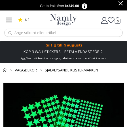
Gratis frakt över
kr349.00
.
4.1
Baserat på 1030 betyg
artikl
0
Kundv
Giltig till
9 augusti
KÖP 3 WALLSTICKERS – BETALA ENDAST FÖR 2!
Lägg 3 wallstickers i varukorgen, rabatten dras automatiskt i kassan!
VÄGGDEKOR
SJÄLVLYSANDE KLISTERMÄRKEN
Du kanske också
Kundvagn
Hoppa
gillar detta ✔
till
Till kassan
slutet
av
bildgalleriet