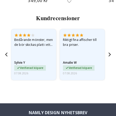
349,00 Kr
349
Kundrecensioner
Bedårande mönster, men
Riktigt fina affischer till
All
de bör skickas platt i ett
bra priser.
styvt kuvert. eftersom de
anlände hoprullade och
lite skrynkliga,…
Sylvie Y
Amalie W
Ka
Verifierad köpare
Verifierad köpare
07.08.2026
07.08.2026
07.
NAMLY DESIGN NYHETSBREV