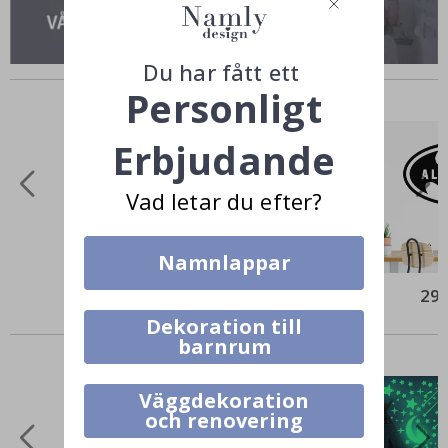
Du har fått ett
Andra köpte också
Personligt
Erbjudande
Vad letar du efter?
Namnlappar
349,00 Kr
295
Dekoration till
Liknande Produkter
barnrum
Väggdekoration
och renovering