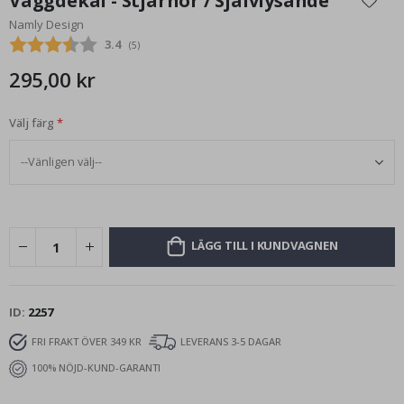
Väggdekal - Stjärnor / Självlysande
början
Namly Design
av
Snittbetyg:
3.4
(
röster:
5
)
bildgalleriet
295,00 kr
Välj färg
LÄGG TILL I KUNDVAGNEN
ID
2257
FRI FRAKT ÖVER 349 KR
LEVERANS 3-5 DAGAR
100% NÖJD-KUND-GARANTI