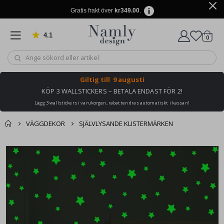
Gratis frakt över
kr349.00
.
4.1
Baserat på 1029 betyg
artikl
0
Kundv
Giltig till
9 augusti
KÖP 3 WALLSTICKERS – BETALA ENDAST FÖR 2!
Lägg 3 wallstickers i varukorgen, rabatten dras automatiskt i kassan!
VÄGGDEKOR
SJÄLVLYSANDE KLISTERMÄRKEN
Du kanske också
Kundvagn
Hoppa
gillar detta ✔
till
Till kassan
slutet
av
bildgalleriet