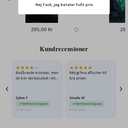
Nej Tack, jag betalar fullt pris
295,00 Kr
295
Kundrecensioner
Bedårande mönster, men
Riktigt fina affischer till
All
de bör skickas platt i ett
bra priser.
styvt kuvert. eftersom de
anlände hoprullade och
lite skrynkliga,…
Sylvie Y
Amalie W
Ka
Verifierad köpare
Verifierad köpare
07.08.2026
07.08.2026
07.