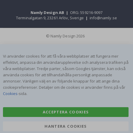
Namly Design AB
|
ORG: 559216-9097
Terminalgatan 9, 23261 Arlöv, Sverige
|
info@namly.se
© Namly Design 2026
Vi använder cookies för att få våra webbplatser att fungera mer
effektivt, anpassa din användarupplevelse och analysera trafiken på
våra webbplatser. Tredje parter, såsom Googles tjänster, kan också
använda cookies för att tillhandahålla personligt anpassade
annonser. Vänligen välj en av följande knappar för att ange dina
cookiepreferenser. Detaljer om de cookies vi använder finns på vår
Cookies
-sida.
ACCEPTERA COOKIES
HANTERA COOKIES