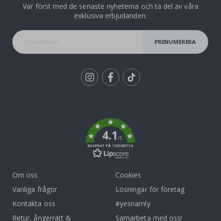
Var först med de senaste nyheterna och ta del av våra
exklusiva erbjudanden.
PRENUMERERA
Tik
To
k
4.1
/5
BASERAT PÅ 1020 BETYG
Om oss
Cookies
Vanliga frågor
Lösningar för företag
Kontakta oss
#yesnamly
Retur, ångerrätt &
Samarbeta med oss!