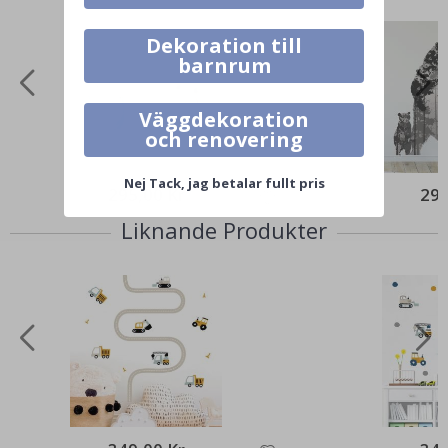
Dekoration till
barnrum
Väggdekoration
och renovering
Nej Tack, jag betalar fullt pris
295,00 Kr
295
Liknande Produkter