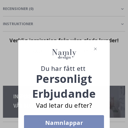
RECENSIONER
(
0
)
INSTRUKTIONER
Verklig inspiration från våra glada kunder!
Tagga ditt med #namly_design
Du har fått ett
Personligt
Erbjudande
Vad letar du efter?
Andra köpte också
Namnlappar