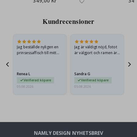
349,00 Kr
349
Kundrecensioner
n
Jag beställde nyligen en
Jag är väldigt nöjd, fotot
Ut
.
prinsessaffisch till mitt
är välgjort och ramen är
barnbarn. Postern var
också fin. Och leveransen
något fraktskadad. Jag
var snabb.
mailade problemet och…
Renea L
Sandra G
Al
Verifierad köpare
Verifierad köpare
05.08.2026
05.08.2026
05.
NAMLY DESIGN NYHETSBREV