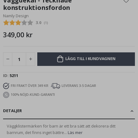
Väggdekal - Tecknade
början
konstruktionsfordon
av
Namly Design
bildgalleriet
Snittbetyg:
3.0
(
röster:
1
)
349,00 kr
LÄGG TILL I KUNDVAGNEN
ID
5211
FRI FRAKT ÖVER 349 KR
LEVERANS 3-5 DAGAR
100% NÖJD-KUND-GARANTI
DETALJER
Väggklistermärken för barn är ett bra sätt att dekorera ditt
barnrum, det finns inget bättre...
Läs mer