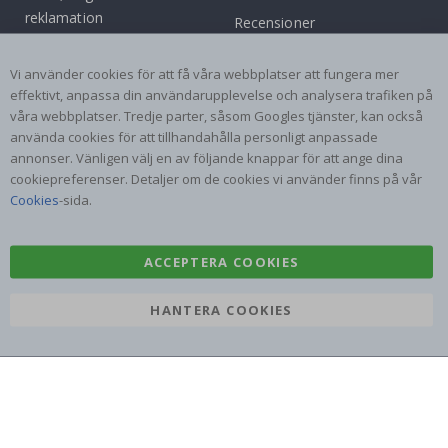
reklamation
Recensioner
Villkor
Instruktioner
Vi använder cookies för att få våra webbplatser att fungera mer
Inspiration
effektivt, anpassa din användarupplevelse och analysera trafiken på
våra webbplatser. Tredje parter, såsom Googles tjänster, kan också
Populära Kategorier
använda cookies för att tillhandahålla personligt anpassade
Namnlappar
Väggdekor
annonser. Vänligen välj en av följande knappar för att ange dina
cookiepreferenser. Detaljer om de cookies vi använder finns på vår
Kakeldekor
Posters
Cookies
-sida.
Klistermärken
Dekorplast
ACCEPTERA COOKIES
HANTERA COOKIES
Namly Design AB
|
ORG: 559216-9097
Terminalgatan 9, 23261 Arlöv, Sverige
|
info@namly.se