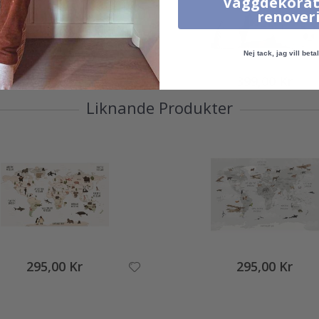
Väggdekorat
renover
Nej tack, jag vill betal
549,00 Kr
399,00 Kr
Liknande Produkter
295,00 Kr
295,00 Kr