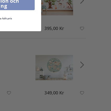
ion och
ing
a fullt pris
395,00 Kr
349,00 Kr