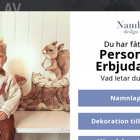
Du har fåt
Person
Erbjud
Verklig inspiration från våra glada kunder!
Vad letar du
Tagga ditt med #namly_design
Namnlap
Andra köpte också
Dekoration til