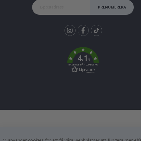
PRENUMERERA
Tik
To
k
4.1
/5
BASERAT PÅ 1029 BETYG
Vi använder cookies för att få våra webbplatser att fungera mer ef