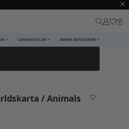
artikl
0
Kundv
EN
CANVASTAVLOR
ANDRA KATEGORIER
Kundvagn
Till kassan
rldskarta / Animals