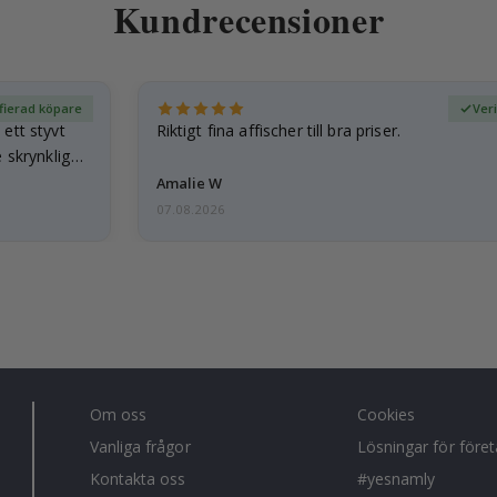
Kundrecensioner
fierad köpare
Ver
ett styvt
Riktigt fina affischer till bra priser.
 skrynkliga,
Amalie W
07.08.2026
Om oss
Cookies
Vanliga frågor
Lösningar för före
Kontakta oss
#yesnamly