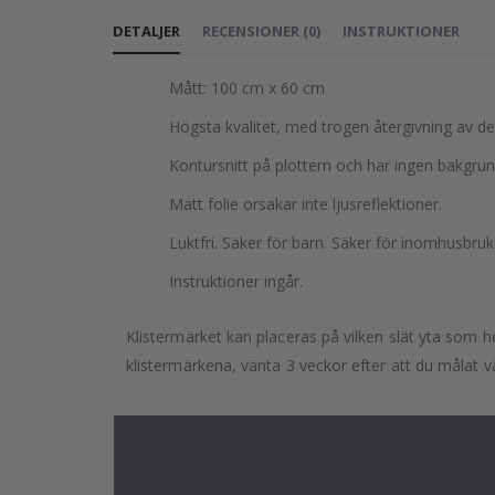
till
DETALJER
RECENSIONER
(
0
)
INSTRUKTIONER
början
av
Mått: 100 cm x 60 cm
bildgalleriet
Högsta kvalitet, med trogen återgivning av d
Kontursnitt på plottern och har ingen bakgrun
Matt folie orsakar inte ljusreflektioner.
Luktfri. Säker för barn. Säker för inomhusbruk
Instruktioner ingår.
Klistermärket kan placeras på vilken slät yta som he
klistermärkena, vänta 3 veckor efter att du målat v