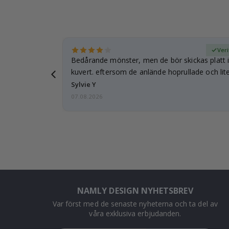
fierad köpare
Veri
Bedårande mönster, men de bör skickas platt i 
kuvert. eftersom de anlände hoprullade och lite
…
Sylvie Y
07.08.2026
NAMLY DESIGN NYHETSBREV
Var först med de senaste nyheterna och ta del av
våra exklusiva erbjudanden.