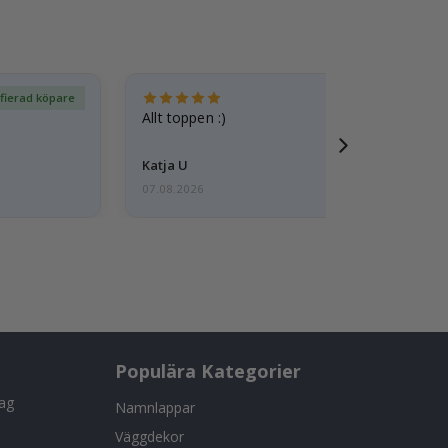
ifierad köpare
Ver
Allt toppen :)
Katja U
07.08.2026
Populära Kategorier
tag
Namnlappar
Väggdekor