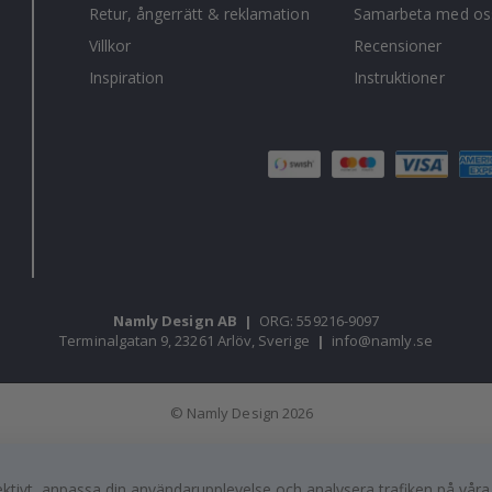
Retur, ångerrätt & reklamation
Samarbeta med os
Villkor
Recensioner
Inspiration
Instruktioner
Namly Design AB
|
ORG: 559216-9097
Terminalgatan 9, 23261 Arlöv, Sverige
|
info@namly.se
© Namly Design 2026
fektivt, anpassa din användarupplevelse och analysera trafiken på vår