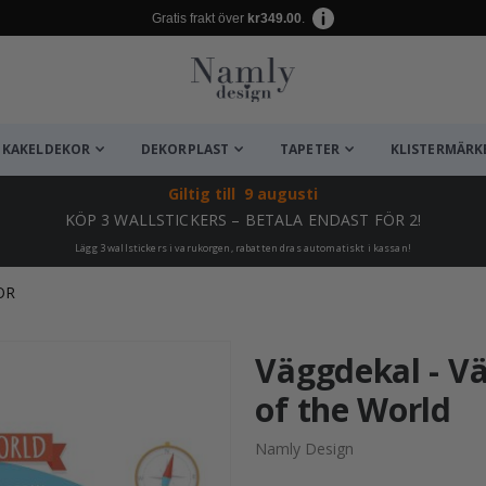
Gratis frakt över
kr349.00
.
KAKELDEKOR
DEKORPLAST
TAPETER
KLISTERMÄRK
Giltig till
9 augusti
KÖP 3 WALLSTICKERS – BETALA ENDAST FÖR 2!
Lägg 3 wallstickers i varukorgen, rabatten dras automatiskt i kassan!
OR
ta ✔
Väggdekal - Vä
of the World
Namly Design