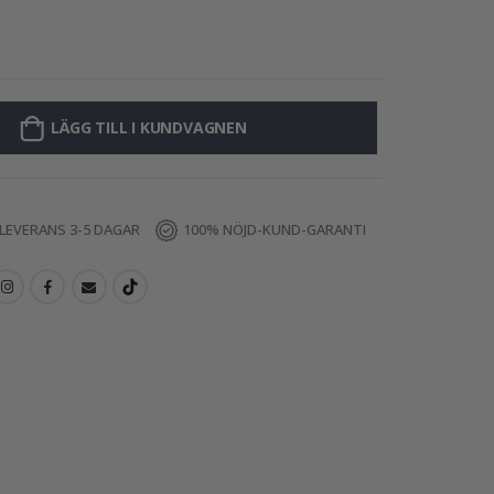
Poster - Citrone
LÄGG TILL I KUNDVAGNEN
LEVERANS 3-5 DAGAR
100% NÖJD-KUND-GARANTI