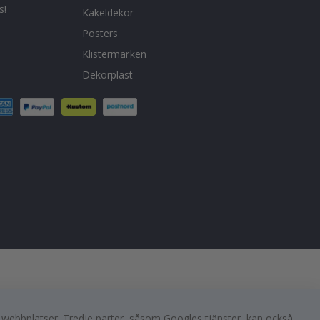
s!
Kakeldekor
Posters
Klistermärken
Dekorplast
a webbplatser. Tredje parter, såsom Googles tjänster, kan också