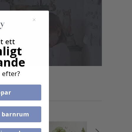
t ett
ligt
ande
 efter?
par
l barnrum