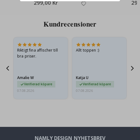
299,00 Kr
299
Kundrecensioner
v
Riktigt fina affischer till
Allt toppen :)
Sn
bra priser.
pr
jd
Amalie W
Katja U
Gi
ma…
Verifierad köpare
Verifierad köpare
07.08.2026
07.08.2026
06.
NAMLY DESIGN NYHETSBREV