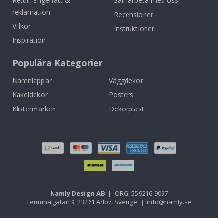
Retur, ångerrätt &
Samarbeta med oss!
reklamation
Recensioner
Villkor
Instruktioner
Inspiration
Populära Kategorier
Namnlappar
Väggdekor
Kakeldekor
Posters
Klistermärken
Dekorplast
Namly Design AB
|
ORG: 559216-9097
Terminalgatan 9, 23261 Arlöv, Sverige
|
info@namly.se