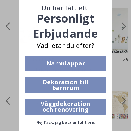
Du har fått ett
Personligt
Erbjudande
Vad letar du efter?
395,00 Kr
299
Namnlappar
Liknande Produkter
Dekoration till
barnrum
Väggdekoration
och renovering
Nej Tack, jag betalar fullt pris