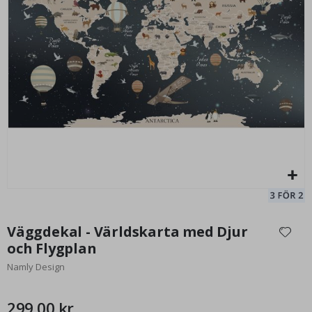
Affisch - Världskarta / Luftballonger / 02
Af
95,00 Kr
Hoppa
till
Väggdekal - Världskarta med Djur
början
och Flygplan
av
Namly Design
bildgalleriet
299,00 kr