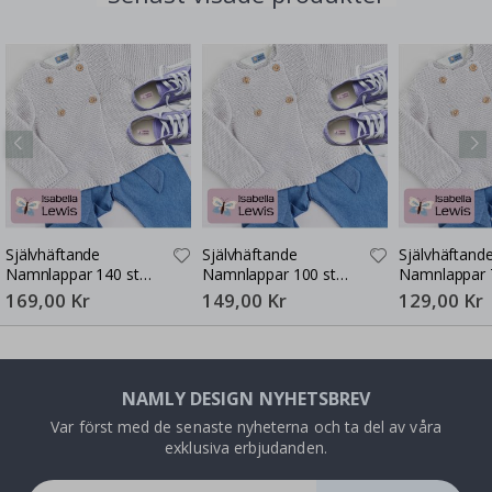
Självhäftande
Självhäftande
Självhäftand
Namnlappar 140 st
Namnlappar 100 st
Namnlappar 
30x13 mm
30x13 mm
30x13 mm
169,00 Kr
149,00 Kr
129,00 Kr
NAMLY DESIGN NYHETSBREV
Var först med de senaste nyheterna och ta del av våra
exklusiva erbjudanden.