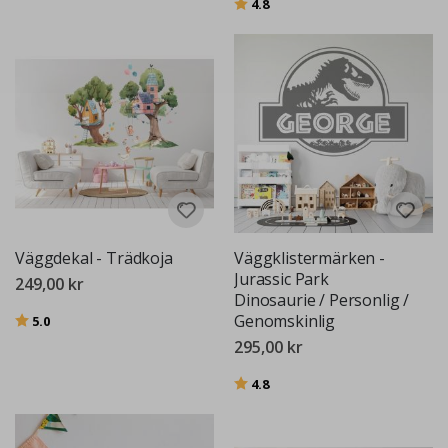
Betyg:
utav 5 stjärnor
4.8
Väggdekal - Trädkoja
Väggklistermärken -
Jurassic Park
249,00 kr
Dinosaurie / Personlig /
Betyg:
utav 5 stjärnor
Genomskinlig
5.0
295,00 kr
Betyg:
utav 5 stjärnor
4.8