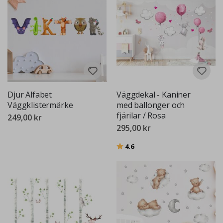
Djur Alfabet
Väggdekal - Kaniner
Väggklistermärke
med ballonger och
fjärilar / Rosa
249,00 kr
295,00 kr
Betyg:
utav 5 stjärnor
4.6