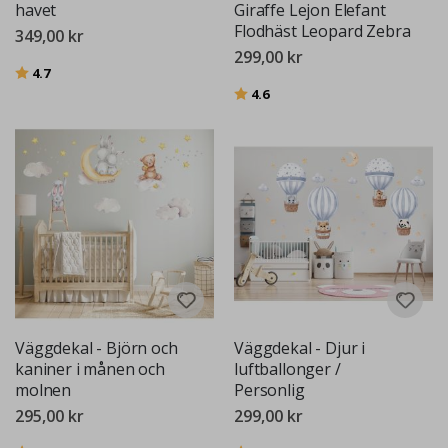
havet
Giraffe Lejon Elefant
Flodhäst Leopard Zebra
349,00 kr
299,00 kr
Betyg:
utav 5 stjärnor
4.7
Betyg:
utav 5 stjärnor
4.6
Väggdekal - Björn och
Väggdekal - Djur i
kaniner i månen och
luftballonger /
molnen
Personlig
295,00 kr
299,00 kr