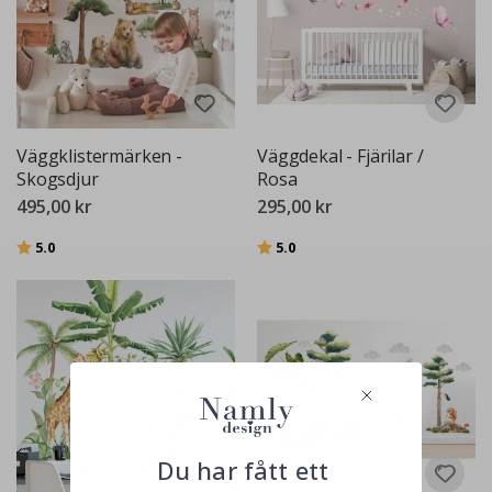
Väggklistermärken -
Väggdekal - Fjärilar /
Skogsdjur
Rosa
495,00 kr
295,00 kr
Betyg:
utav 5 stjärnor
Betyg:
utav 5 stjärnor
5.0
5.0
Du har fått ett