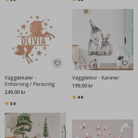
Väggdekaler -
Väggdekor - Kaniner
Enhörning / Personlig
199,00 kr
249,00 kr
Betyg:
utav 5 stjärnor
4.6
Betyg:
utav 5 stjärnor
3.0