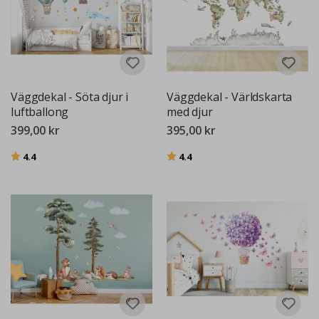
Väggdekal - Söta djur i
Väggdekal - Världskarta
luftballong
med djur
399,00 kr
395,00 kr
Betyg:
utav 5 stjärnor
Betyg:
utav 5 stjärnor
4.4
4.4