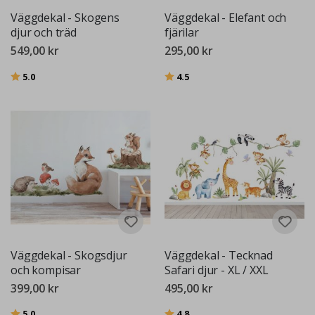
Väggdekal - Skogens
Väggdekal - Elefant och
djur och träd
fjärilar
549,00 kr
295,00 kr
Betyg:
utav 5 stjärnor
Betyg:
utav 5 stjärnor
5.0
4.5
Väggdekal - Skogsdjur
Väggdekal - Tecknad
och kompisar
Safari djur - XL / XXL
399,00 kr
495,00 kr
Betyg:
utav 5 stjärnor
Betyg:
utav 5 stjärnor
5.0
4.8