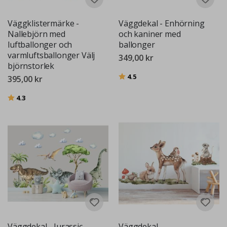
Väggklistermärke -
Väggdekal - Enhörning
Nallebjörn med
och kaniner med
luftballonger och
ballonger
varmluftsballonger Välj
349,00 kr
björnstorlek
Betyg:
utav 5 stjärnor
4.5
395,00 kr
Betyg:
utav 5 stjärnor
4.3
Väggdekal - Jurassic
Väggdekal -