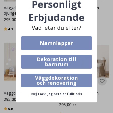
Personligt
Väggdekor - Akvarell
Väggdekal - Barnrum
djungel
Skogsdjur
Erbjudande
295,00 kr
395,00 kr
Vad letar du efter?
Betyg:
utav 5 stjärnor
4.3
Namnlappar
Dekoration till
barnrum
Väggdekoration
och renovering
Väggdekal - Fjärilar
Väggdekal - Träd och
Nej Tack, jag betalar fullt pris
djur
295,00 kr
295,00 kr
Betyg:
utav 5 stjärnor
5.0