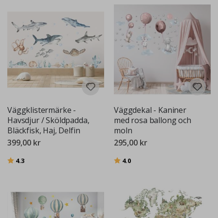
Väggklistermärke -
Väggdekal - Kaniner
Havsdjur / Sköldpadda,
med rosa ballong och
Bläckfisk, Haj, Delfin
moln
399,00 kr
295,00 kr
Betyg:
utav 5 stjärnor
Betyg:
utav 5 stjärnor
4.3
4.0