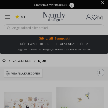
Gratis frakt över
kr349.00
.
4.1
Baserat på 1032 betyg
artikl
0
Kundv
Giltig till
9 augusti
KÖP 3 WALLSTICKERS – BETALA ENDAST FÖR 2!
Lägg 3 wallstickers i varukorgen, rabatten dras automatiskt i kassan!
VÄGGDEKOR
DJUR
VISA ALLA KATEGORIER