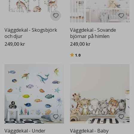
Väggdekal - Skogsbjörk
Väggdekal - Sovande
och djur
björnar på himlen
249,00 kr
249,00 kr
Betyg:
utav 5 stjärnor
1.0
Väggdekal - Under
Väggdekal - Baby