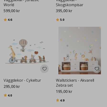
World
Skogskompisar
599,00 kr
395,00 kr
Betyg:
utav 5 stjärnor
Betyg:
utav 5 stjärnor
4.6
5.0
Väggdekor - Cykeltur
Wallstickers - Akvarell
Zebra set
295,00 kr
195,00 kr
Betyg:
utav 5 stjärnor
4.0
Betyg:
utav 5 stjärnor
4.9