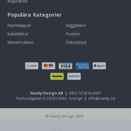
Inspiration
Populära Kategorier
Namnlappar
Väggdekor
Kakeldekor
Posters
Klistermärken
Dekorplast
Namly Design AB
|
ORG: 559216-9097
Terminalgatan 9, 23261 Arlöv, Sverige
|
info@namly.se
© Namly Design 2026