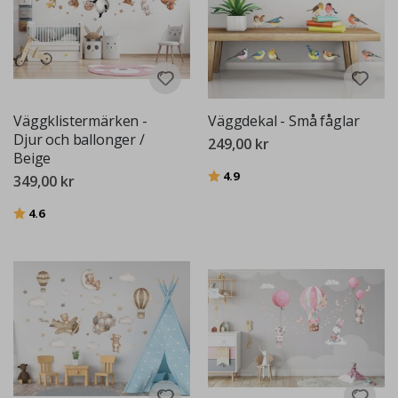
Väggklistermärken -
Väggdekal - Små fåglar
Djur och ballonger /
249,00 kr
Beige
Betyg:
utav 5 stjärnor
4.9
349,00 kr
Betyg:
utav 5 stjärnor
4.6