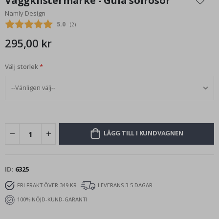
Väggklistermärke - Gula solrosor
början
Namly Design
av
Snittbetyg:
5.0
(
röster:
2
)
bildgalleriet
295,00 kr
Välj storlek
LÄGG TILL I KUNDVAGNEN
ID
6325
FRI FRAKT ÖVER 349 KR
LEVERANS 3-5 DAGAR
100% NÖJD-KUND-GARANTI