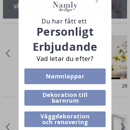
Du har fått ett
Andra köpte också
Personligt
Erbjudande
Vad letar du efter?
Namnlappar
295,00 Kr
299
Dekoration till
Liknande Produkter
barnrum
Väggdekoration
och renovering