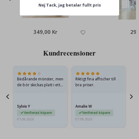
Nej Tack, jag betalar fullt pris
349,00 Kr
295
Kundrecensioner
Bedårande mönster, men
Riktigt fina affischer till
All
de bör skickas platt i ett
bra priser.
styvt kuvert. eftersom de
anlände hoprullade och
lite skrynkliga,…
Sylvie Y
Amalie W
Ka
Verifierad köpare
Verifierad köpare
07.08.2026
07.08.2026
07.