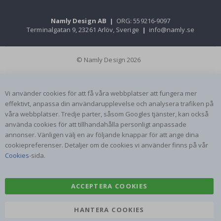
Namly Design AB
|
ORG: 559216-9097
Terminalgatan 9, 23261 Arlöv, Sverige
|
info@namly.se
© Namly Design 2026
Vi använder cookies för att få våra webbplatser att fungera mer
effektivt, anpassa din användarupplevelse och analysera trafiken på
våra webbplatser. Tredje parter, såsom Googles tjänster, kan också
använda cookies för att tillhandahålla personligt anpassade
annonser. Vänligen välj en av följande knappar för att ange dina
cookiepreferenser. Detaljer om de cookies vi använder finns på vår
Cookies
-sida.
ACCEPTERA COOKIES
HANTERA COOKIES